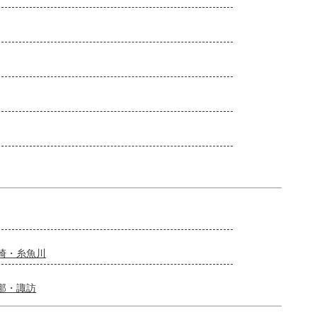
崎・糸魚川
那・諏訪