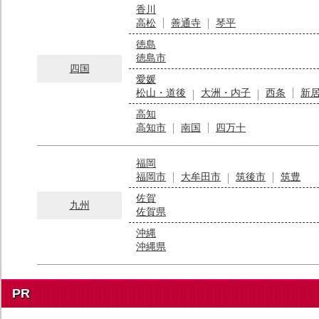
香川
高松
善通寺
琴平
徳島
徳島市
四国
愛媛
松山・道後
大洲・内子
西条
新
高知
高知市
南国
四万十
福岡
福岡市
大牟田市
筑後市
筑豊
佐賀
九州
佐賀県
沖縄
沖縄県
PR