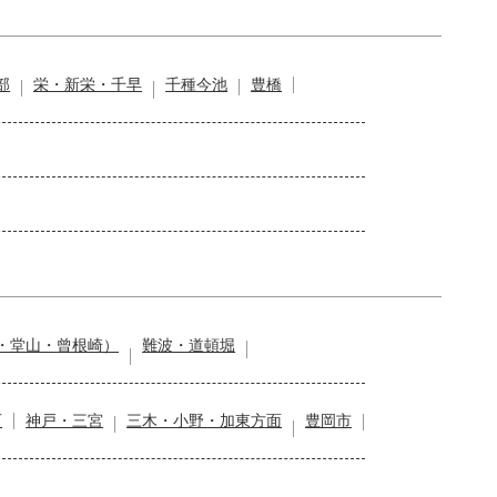
部
栄・新栄・千早
千種今池
豊橋
・堂山・曾根崎）
難波・道頓堀
石
神戸・三宮
三木・小野・加東方面
豊岡市