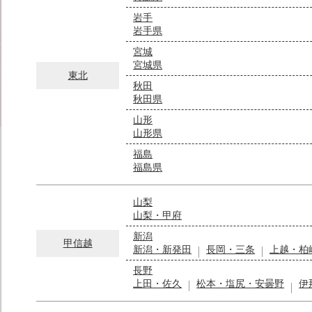
岩手
岩手県
宮城
宮城県
東北
秋田
秋田県
山形
山形県
福島
福島県
山梨
山梨・甲府
新潟
甲信越
新潟・新発田
長岡・三条
上越・柏
長野
上田・佐久
松本・塩尻・安曇野
伊