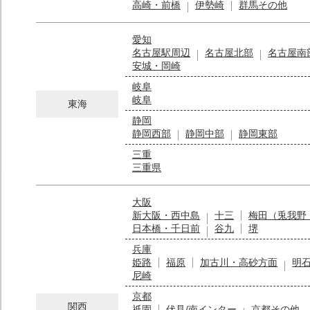
高崎・前橋
伊勢崎
群馬その他
愛知
名古屋駅周辺
名古屋北部
名古屋南
安城・岡崎
岐阜
岐阜
東海
静岡
静岡西部
静岡中部
静岡東部
三重
三重県
大阪
新大阪・西中島
十三
梅田（兎我野
日本橋・千日前
谷九
堺
兵庫
姫路
福原
加古川・高砂方面
明
尼崎
京都
関西
祇園
伏見/南インター
京都その他