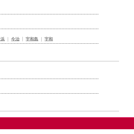
居浜
今治
宇和島
宇和