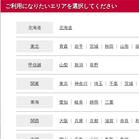
ご利用になりたいエリアを選択してください
北海道
北海道
東北
青森
岩手
宮城
秋田
山形
甲信越
山梨
新潟
長野
関東
東京
神奈川
埼玉
千葉
茨城
東海
愛知
岐阜
静岡
三重
関西
大阪
兵庫
京都
滋賀
奈良