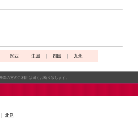
関西
中国
四国
九州
歳未満の方のご利用は固くお断り致します。
北見