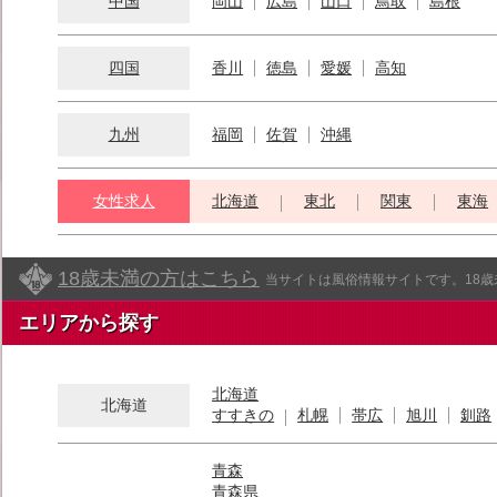
中国
岡山
広島
山口
鳥取
島根
四国
香川
徳島
愛媛
高知
九州
福岡
佐賀
沖縄
女性求人
北海道
東北
関東
東海
18歳未満の方はこちら
当サイトは風俗情報サイトです。18
エリアから探す
北海道
北海道
すすきの
札幌
帯広
旭川
釧路
青森
青森県