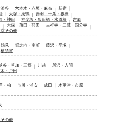
渋谷
六本木・赤坂・麻布
新宿
袋
大塚・巣鴨
赤羽・十条・板橋
原・神田
神楽坂・飯田橋・水道橋
吉原
留
大森・蒲田・羽田
吉祥寺・三鷹・国分寺
東京その他
・鶴見
堀之内・南町
藤沢・平塚
横須賀
越谷・草加・三郷
川越
所沢・入間
志木・戸田
戸・柏
市川・浦安
成田
木更津・市原
久
木その他