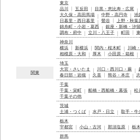
東京
品川
五反田
目黒・恵比寿・広尾
大久保・高田馬場
中野・高円寺
池
日暮里・西日暮里
鶯谷
上野・秋葉
錦糸町・小岩・葛西
銀座・新橋・汐
調布・府中
立川・八王子
町田
神奈川
横浜
新横浜
関内・桜木町
川崎
相模原・大和
厚木
小田原・箱根
埼玉
大宮・さいたま
川口・西川口・蕨
関東
春日部・岩槻
久喜
熊谷・本庄
千葉
千葉・栄町
船橋・西船橋・幕張
松
千葉その他
茨城
土浦・つくば
水戸・日立
取手・牛
栃木
宇都宮
小山・古河
那須塩原
栃
群馬