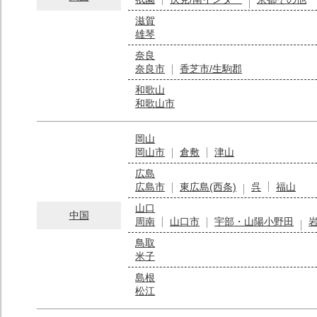
滋賀
雄琴
奈良
奈良市
香芝市/生駒郡
和歌山
和歌山市
岡山
岡山市
倉敷
津山
広島
広島市
東広島(西条)
呉
福山
山口
中国
周南
山口市
宇部・山陽小野田
鳥取
米子
島根
松江