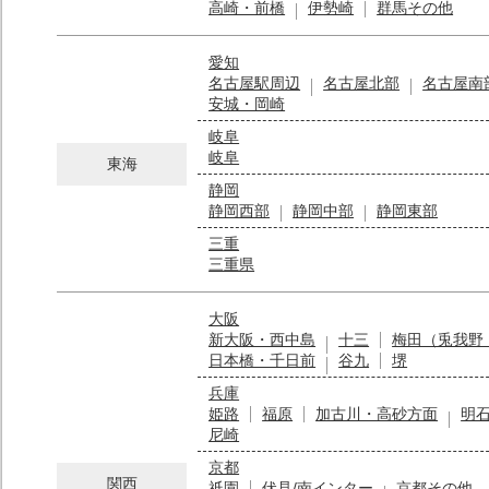
高崎・前橋
伊勢崎
群馬その他
愛知
名古屋駅周辺
名古屋北部
名古屋南
安城・岡崎
岐阜
岐阜
東海
静岡
静岡西部
静岡中部
静岡東部
三重
三重県
大阪
新大阪・西中島
十三
梅田（兎我野
日本橋・千日前
谷九
堺
兵庫
姫路
福原
加古川・高砂方面
明
尼崎
京都
関西
祇園
伏見/南インター
京都その他