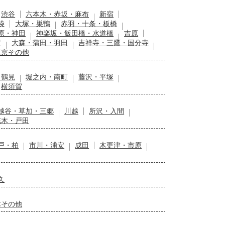
渋谷
六本木・赤坂・麻布
新宿
袋
大塚・巣鴨
赤羽・十条・板橋
原・神田
神楽坂・飯田橋・水道橋
吉原
留
大森・蒲田・羽田
吉祥寺・三鷹・国分寺
東京その他
・鶴見
堀之内・南町
藤沢・平塚
横須賀
越谷・草加・三郷
川越
所沢・入間
志木・戸田
戸・柏
市川・浦安
成田
木更津・市原
久
木その他