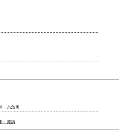
崎・糸魚川
那・諏訪