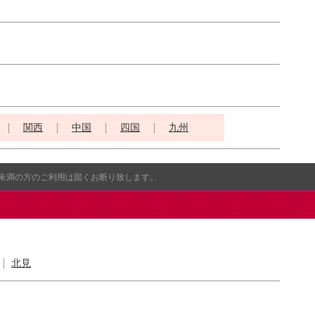
関西
中国
四国
九州
歳未満の方のご利用は固くお断り致します。
北見