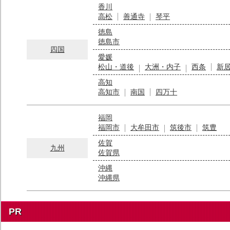
香川
高松
善通寺
琴平
徳島
徳島市
四国
愛媛
松山・道後
大洲・内子
西条
新
高知
高知市
南国
四万十
福岡
福岡市
大牟田市
筑後市
筑豊
佐賀
九州
佐賀県
沖縄
沖縄県
PR