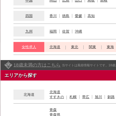
中国
岡山
広島
山口
鳥取
島根
四国
香川
徳島
愛媛
高知
九州
福岡
佐賀
沖縄
女性求人
北海道
東北
関東
東海
18歳未満の方はこちら
当サイトは風俗情報サイトです。18
エリアから探す
北海道
北海道
すすきの
札幌
帯広
旭川
釧路
青森
青森県