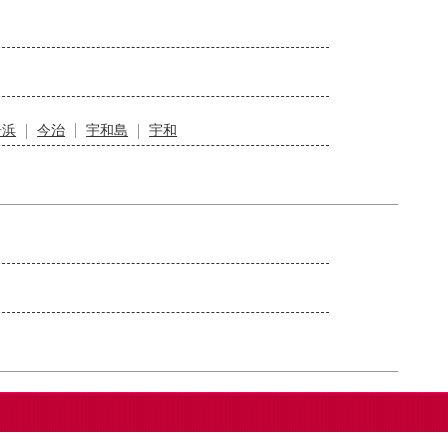
居浜
今治
宇和島
宇和