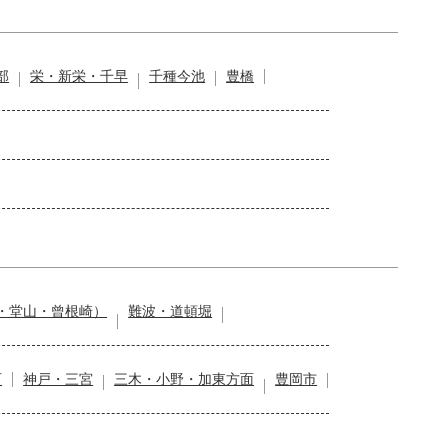
部
栄・新栄・千早
千種今池
豊橋
・堂山・曾根崎）
難波・道頓堀
石
神戸・三宮
三木・小野・加東方面
豊岡市