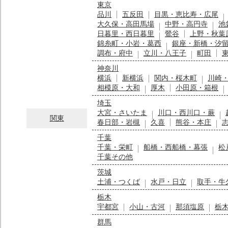
東京
品川
五反田
目黒・恵比寿・広尾
大久保・高田馬場
中野・高円寺
池
日暮里・西日暮里
鶯谷
上野・秋葉
錦糸町・小岩・葛西
銀座・新橋・汐
調布・府中
立川・八王子
町田
神奈川
横浜
新横浜
関内・桜木町
川崎
相模原・大和
厚木
小田原・箱根
埼玉
大宮・さいたま
川口・西川口・蕨
関東
春日部・岩槻
久喜
熊谷・本庄
千葉
千葉・栄町
船橋・西船橋・幕張
松
千葉その他
茨城
土浦・つくば
水戸・日立
取手・牛
栃木
宇都宮
小山・古河
那須塩原
栃
群馬