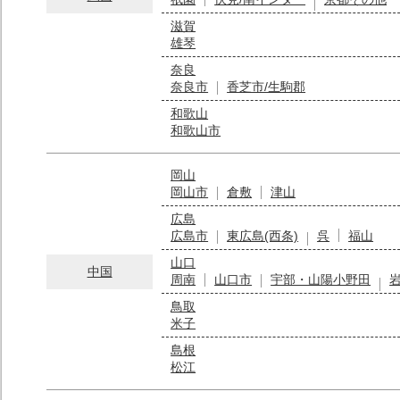
滋賀
雄琴
奈良
奈良市
香芝市/生駒郡
和歌山
和歌山市
岡山
岡山市
倉敷
津山
広島
広島市
東広島(西条)
呉
福山
山口
中国
周南
山口市
宇部・山陽小野田
鳥取
米子
島根
松江