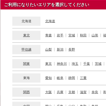
ご利用になりたいエリアを選択してください
北海道
北海道
東北
青森
岩手
宮城
秋田
山形
甲信越
山梨
新潟
長野
関東
東京
神奈川
埼玉
千葉
茨城
東海
愛知
岐阜
静岡
三重
関西
大阪
兵庫
京都
滋賀
奈良