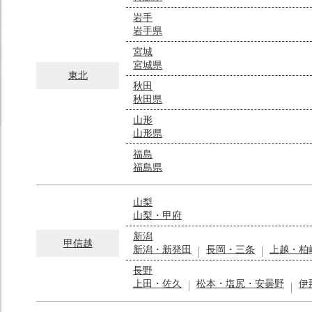
岩手
岩手県
宮城
宮城県
東北
秋田
秋田県
山形
山形県
福島
福島県
山梨
山梨・甲府
新潟
甲信越
新潟・新発田
長岡・三条
上越・柏
長野
上田・佐久
松本・塩尻・安曇野
伊