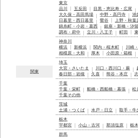
東京
品川
五反田
目黒・恵比寿・広尾
大久保・高田馬場
中野・高円寺
池
日暮里・西日暮里
鶯谷
上野・秋葉
錦糸町・小岩・葛西
銀座・新橋・汐
調布・府中
立川・八王子
町田
神奈川
横浜
新横浜
関内・桜木町
川崎
相模原・大和
厚木
小田原・箱根
埼玉
大宮・さいたま
川口・西川口・蕨
関東
春日部・岩槻
久喜
熊谷・本庄
千葉
千葉・栄町
船橋・西船橋・幕張
松
千葉その他
茨城
土浦・つくば
水戸・日立
取手・牛
栃木
宇都宮
小山・古河
那須塩原
栃
群馬