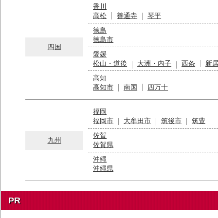
香川
高松
善通寺
琴平
徳島
徳島市
四国
愛媛
松山・道後
大洲・内子
西条
新
高知
高知市
南国
四万十
福岡
福岡市
大牟田市
筑後市
筑豊
佐賀
九州
佐賀県
沖縄
沖縄県
PR