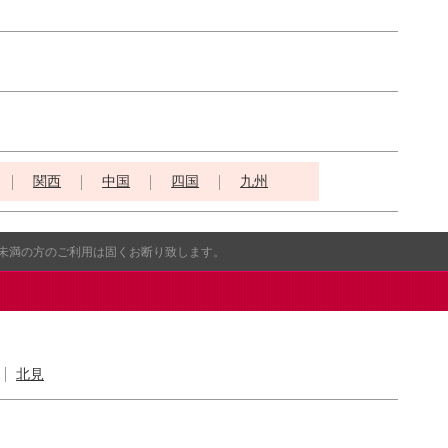
関西
中国
四国
九州
歳未満の方のご利用は固くお断り致します。
北見