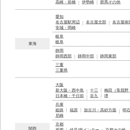
高崎・前橋
伊勢崎
群馬その他
愛知
名古屋駅周辺
名古屋北部
名古屋南
安城・岡崎
岐阜
岐阜
東海
静岡
静岡西部
静岡中部
静岡東部
三重
三重県
大阪
新大阪・西中島
十三
梅田（兎我野
日本橋・千日前
谷九
堺
兵庫
姫路
福原
加古川・高砂方面
明
尼崎
京都
関西
祇園
伏見/南インター
京都その他