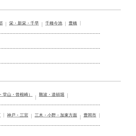
部
栄・新栄・千早
千種今池
豊橋
・堂山・曾根崎）
難波・道頓堀
石
神戸・三宮
三木・小野・加東方面
豊岡市