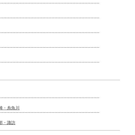
崎・糸魚川
那・諏訪