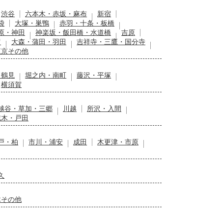
渋谷
六本木・赤坂・麻布
新宿
袋
大塚・巣鴨
赤羽・十条・板橋
原・神田
神楽坂・飯田橋・水道橋
吉原
留
大森・蒲田・羽田
吉祥寺・三鷹・国分寺
東京その他
・鶴見
堀之内・南町
藤沢・平塚
横須賀
越谷・草加・三郷
川越
所沢・入間
志木・戸田
戸・柏
市川・浦安
成田
木更津・市原
久
木その他