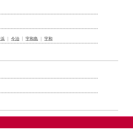
居浜
今治
宇和島
宇和