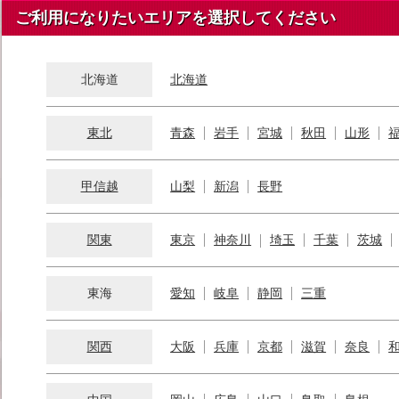
ご利用になりたいエリアを選択してください
北海道
北海道
東北
青森
岩手
宮城
秋田
山形
甲信越
山梨
新潟
長野
関東
東京
神奈川
埼玉
千葉
茨城
東海
愛知
岐阜
静岡
三重
関西
大阪
兵庫
京都
滋賀
奈良