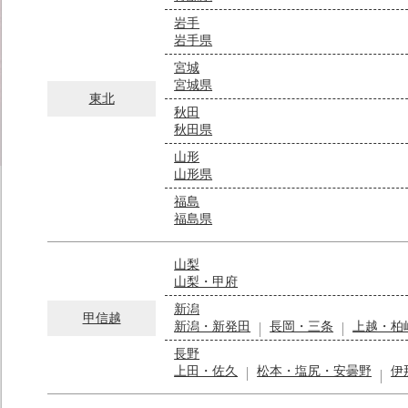
岩手
岩手県
宮城
宮城県
東北
秋田
秋田県
山形
山形県
福島
福島県
山梨
山梨・甲府
新潟
甲信越
新潟・新発田
長岡・三条
上越・柏
長野
上田・佐久
松本・塩尻・安曇野
伊