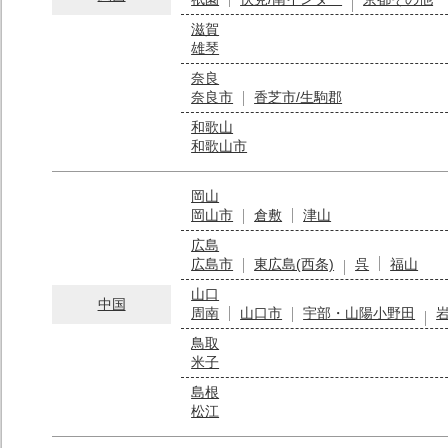
滋賀
雄琴
奈良
奈良市
香芝市/生駒郡
和歌山
和歌山市
岡山
岡山市
倉敷
津山
広島
広島市
東広島(西条)
呉
福山
山口
中国
周南
山口市
宇部・山陽小野田
鳥取
米子
島根
松江