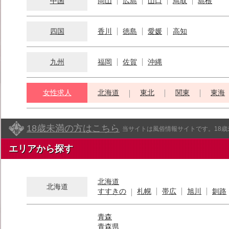
中国
岡山
広島
山口
鳥取
島根
四国
香川
徳島
愛媛
高知
九州
福岡
佐賀
沖縄
女性求人
北海道
東北
関東
東海
18歳未満の方はこちら
当サイトは風俗情報サイトです。18
エリアから探す
北海道
北海道
すすきの
札幌
帯広
旭川
釧路
青森
青森県