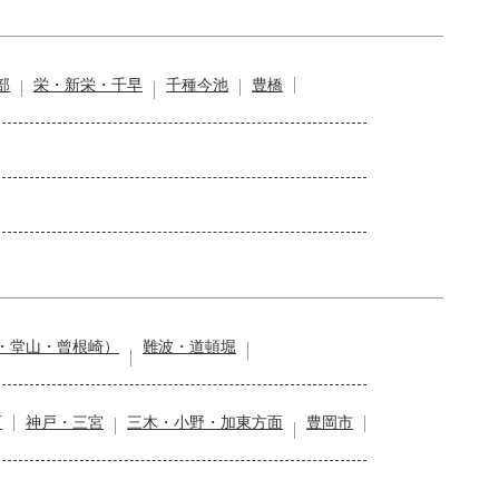
部
栄・新栄・千早
千種今池
豊橋
・堂山・曾根崎）
難波・道頓堀
石
神戸・三宮
三木・小野・加東方面
豊岡市