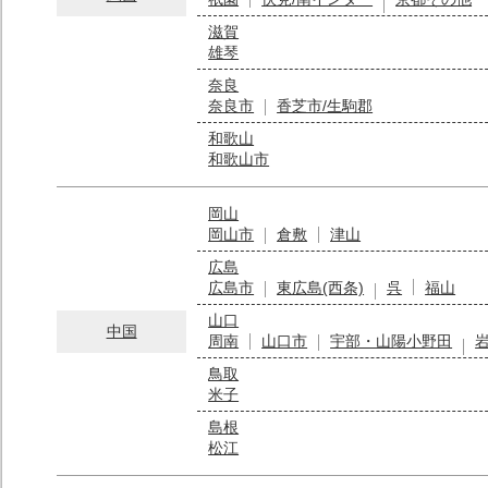
滋賀
雄琴
奈良
奈良市
香芝市/生駒郡
和歌山
和歌山市
岡山
岡山市
倉敷
津山
広島
広島市
東広島(西条)
呉
福山
山口
中国
周南
山口市
宇部・山陽小野田
鳥取
米子
島根
松江