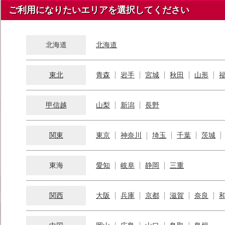
ご利用になりたいエリアを選択してください
北海道
北海道
東北
青森
岩手
宮城
秋田
山形
甲信越
山梨
新潟
長野
関東
東京
神奈川
埼玉
千葉
茨城
東海
愛知
岐阜
静岡
三重
関西
大阪
兵庫
京都
滋賀
奈良