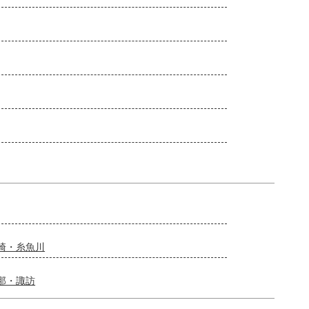
崎・糸魚川
那・諏訪