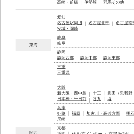
高崎・前橋
伊勢崎
群馬その他
愛知
名古屋駅周辺
名古屋北部
名古屋南
安城・岡崎
岐阜
岐阜
東海
静岡
静岡西部
静岡中部
静岡東部
三重
三重県
大阪
新大阪・西中島
十三
梅田（兎我野
日本橋・千日前
谷九
堺
兵庫
姫路
福原
加古川・高砂方面
明
尼崎
京都
関西
祇園
伏見/南インター
京都その他