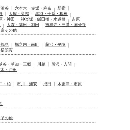
渋谷
六本木・赤坂・麻布
新宿
袋
大塚・巣鴨
赤羽・十条・板橋
原・神田
神楽坂・飯田橋・水道橋
吉原
留
大森・蒲田・羽田
吉祥寺・三鷹・国分寺
東京その他
・鶴見
堀之内・南町
藤沢・平塚
横須賀
越谷・草加・三郷
川越
所沢・入間
志木・戸田
戸・柏
市川・浦安
成田
木更津・市原
久
木その他