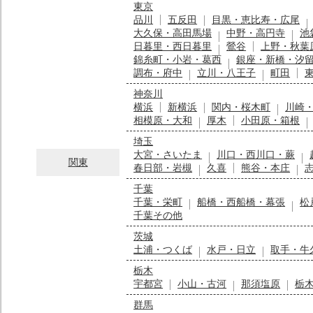
東京
品川
五反田
目黒・恵比寿・広尾
大久保・高田馬場
中野・高円寺
池
日暮里・西日暮里
鶯谷
上野・秋葉
錦糸町・小岩・葛西
銀座・新橋・汐
調布・府中
立川・八王子
町田
神奈川
横浜
新横浜
関内・桜木町
川崎
相模原・大和
厚木
小田原・箱根
埼玉
大宮・さいたま
川口・西川口・蕨
関東
春日部・岩槻
久喜
熊谷・本庄
千葉
千葉・栄町
船橋・西船橋・幕張
松
千葉その他
茨城
土浦・つくば
水戸・日立
取手・牛
栃木
宇都宮
小山・古河
那須塩原
栃
群馬