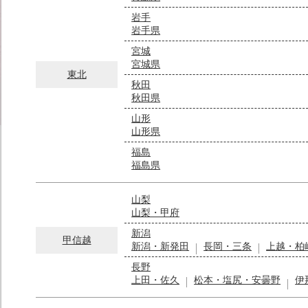
岩手
岩手県
宮城
宮城県
東北
秋田
秋田県
山形
山形県
福島
福島県
山梨
山梨・甲府
新潟
甲信越
新潟・新発田
長岡・三条
上越・柏
長野
上田・佐久
松本・塩尻・安曇野
伊