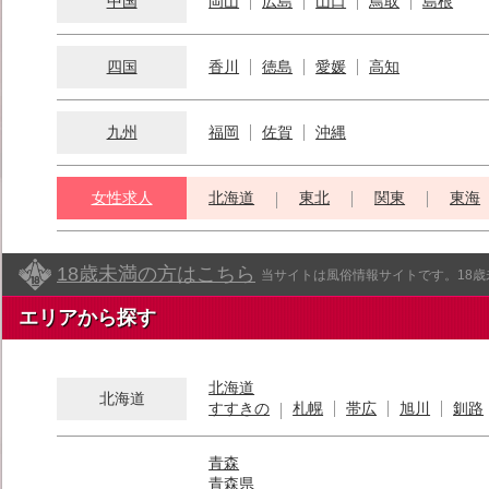
中国
岡山
広島
山口
鳥取
島根
四国
香川
徳島
愛媛
高知
九州
福岡
佐賀
沖縄
女性求人
北海道
東北
関東
東海
18歳未満の方はこちら
当サイトは風俗情報サイトです。18
エリアから探す
北海道
北海道
すすきの
札幌
帯広
旭川
釧路
青森
青森県