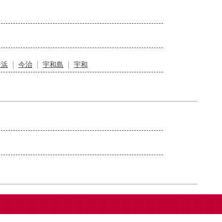
居浜
今治
宇和島
宇和