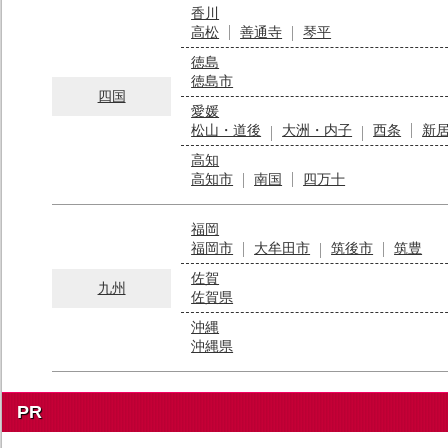
香川
高松
善通寺
琴平
徳島
徳島市
四国
愛媛
松山・道後
大洲・内子
西条
新
高知
高知市
南国
四万十
福岡
福岡市
大牟田市
筑後市
筑豊
佐賀
九州
佐賀県
沖縄
沖縄県
PR