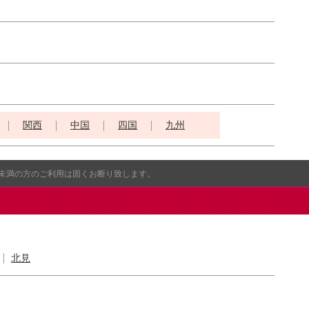
関西
中国
四国
九州
歳未満の方のご利用は固くお断り致します。
北見