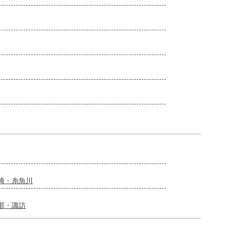
崎・糸魚川
那・諏訪