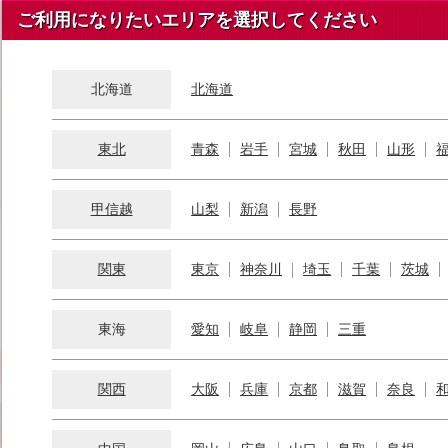
ご利用になりたいエリアを選択してください
北海道
北海道
東北
青森
岩手
宮城
秋田
山形
甲信越
山梨
新潟
長野
関東
東京
神奈川
埼玉
千葉
茨城
東海
愛知
岐阜
静岡
三重
関西
大阪
兵庫
京都
滋賀
奈良