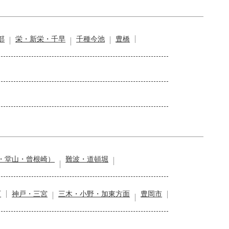
部
栄・新栄・千早
千種今池
豊橋
・堂山・曾根崎）
難波・道頓堀
石
神戸・三宮
三木・小野・加東方面
豊岡市