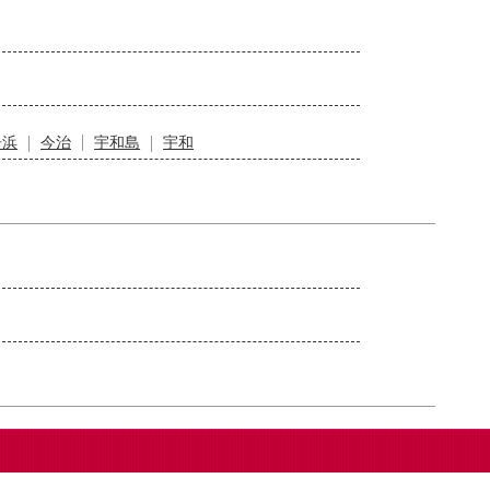
居浜
今治
宇和島
宇和