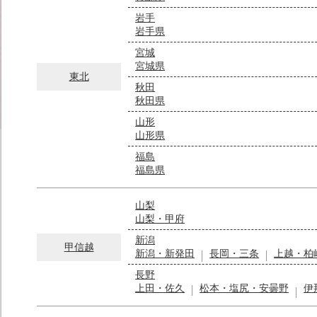
岩手
岩手県
宮城
宮城県
東北
秋田
秋田県
山形
山形県
福島
福島県
山梨
山梨・甲府
新潟
甲信越
新潟・新発田
長岡・三条
上越・柏
長野
上田・佐久
松本・塩尻・安曇野
伊