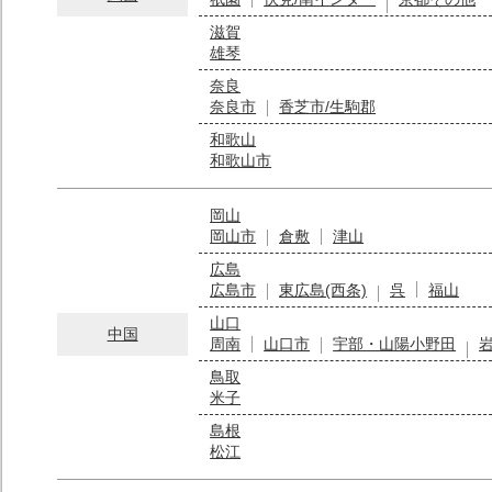
滋賀
雄琴
奈良
奈良市
香芝市/生駒郡
和歌山
和歌山市
岡山
岡山市
倉敷
津山
広島
広島市
東広島(西条)
呉
福山
山口
中国
周南
山口市
宇部・山陽小野田
鳥取
米子
島根
松江