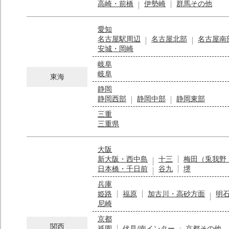
高崎・前橋
伊勢崎
群馬その他
愛知
名古屋駅周辺
名古屋北部
名古屋南
安城・岡崎
岐阜
岐阜
東海
静岡
静岡西部
静岡中部
静岡東部
三重
三重県
大阪
新大阪・西中島
十三
梅田（兎我野
日本橋・千日前
谷九
堺
兵庫
姫路
福原
加古川・高砂方面
明
尼崎
京都
関西
祇園
伏見/南インター
京都その他