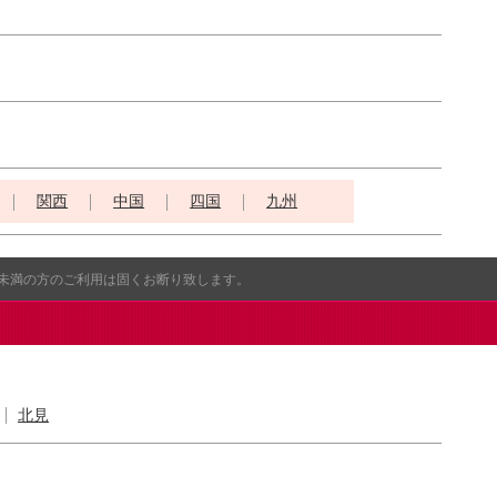
関西
中国
四国
九州
歳未満の方のご利用は固くお断り致します。
北見