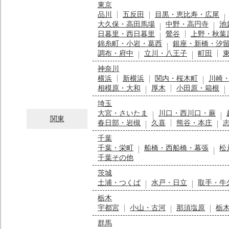
東京
品川
五反田
目黒・恵比寿・広尾
大久保・高田馬場
中野・高円寺
池
日暮里・西日暮里
鶯谷
上野・秋葉
錦糸町・小岩・葛西
銀座・新橋・汐
調布・府中
立川・八王子
町田
神奈川
横浜
新横浜
関内・桜木町
川崎
相模原・大和
厚木
小田原・箱根
埼玉
大宮・さいたま
川口・西川口・蕨
関東
春日部・岩槻
久喜
熊谷・本庄
千葉
千葉・栄町
船橋・西船橋・幕張
松
千葉その他
茨城
土浦・つくば
水戸・日立
取手・牛
栃木
宇都宮
小山・古河
那須塩原
栃
群馬