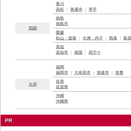
香川
高松
善通寺
琴平
徳島
徳島市
四国
愛媛
松山・道後
大洲・内子
西条
新
高知
高知市
南国
四万十
福岡
福岡市
大牟田市
筑後市
筑豊
佐賀
九州
佐賀県
沖縄
沖縄県
PR