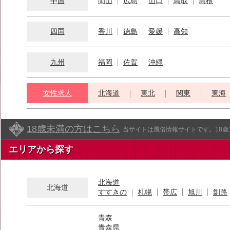
中国
岡山
広島
山口
鳥取
島根
四国
香川
徳島
愛媛
高知
九州
福岡
佐賀
沖縄
女性求人
北海道
東北
関東
東海
18歳未満の方はこちら
当サイトは風俗情報サイトです。18
エリアから探す
北海道
北海道
すすきの
札幌
帯広
旭川
釧路
青森
青森県