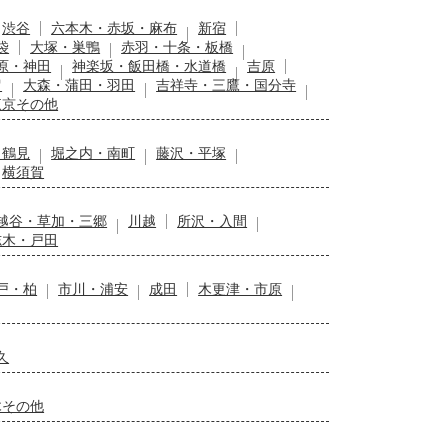
渋谷
六本木・赤坂・麻布
新宿
袋
大塚・巣鴨
赤羽・十条・板橋
原・神田
神楽坂・飯田橋・水道橋
吉原
留
大森・蒲田・羽田
吉祥寺・三鷹・国分寺
東京その他
・鶴見
堀之内・南町
藤沢・平塚
横須賀
越谷・草加・三郷
川越
所沢・入間
志木・戸田
戸・柏
市川・浦安
成田
木更津・市原
久
木その他