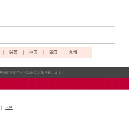
関西
中国
四国
九州
歳未満の方のご利用は固くお断り致します。
北見