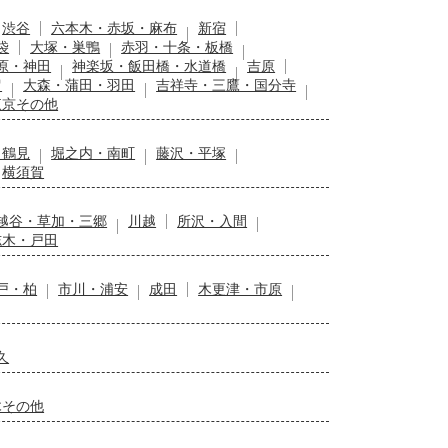
渋谷
六本木・赤坂・麻布
新宿
袋
大塚・巣鴨
赤羽・十条・板橋
原・神田
神楽坂・飯田橋・水道橋
吉原
留
大森・蒲田・羽田
吉祥寺・三鷹・国分寺
東京その他
・鶴見
堀之内・南町
藤沢・平塚
横須賀
越谷・草加・三郷
川越
所沢・入間
志木・戸田
戸・柏
市川・浦安
成田
木更津・市原
久
木その他