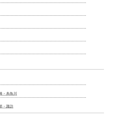
崎・糸魚川
那・諏訪