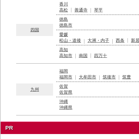
香川
高松
善通寺
琴平
徳島
徳島市
四国
愛媛
松山・道後
大洲・内子
西条
新
高知
高知市
南国
四万十
福岡
福岡市
大牟田市
筑後市
筑豊
佐賀
九州
佐賀県
沖縄
沖縄県
PR