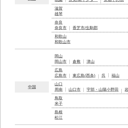
滋賀
雄琴
奈良
奈良市
香芝市/生駒郡
和歌山
和歌山市
岡山
岡山市
倉敷
津山
広島
広島市
東広島(西条)
呉
福山
山口
中国
周南
山口市
宇部・山陽小野田
鳥取
米子
島根
松江