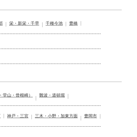
部
栄・新栄・千早
千種今池
豊橋
・堂山・曾根崎）
難波・道頓堀
石
神戸・三宮
三木・小野・加東方面
豊岡市