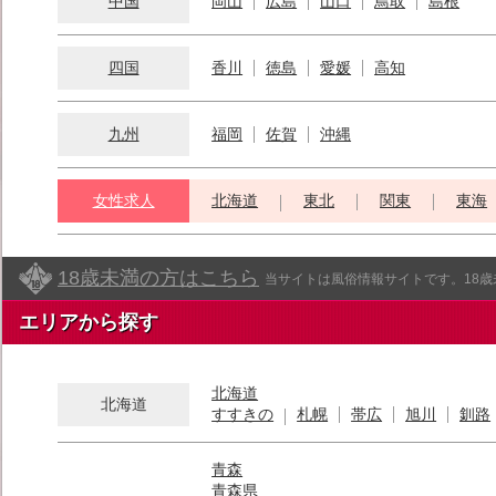
中国
岡山
広島
山口
鳥取
島根
四国
香川
徳島
愛媛
高知
九州
福岡
佐賀
沖縄
女性求人
北海道
東北
関東
東海
18歳未満の方はこちら
当サイトは風俗情報サイトです。18
エリアから探す
北海道
北海道
すすきの
札幌
帯広
旭川
釧路
青森
青森県