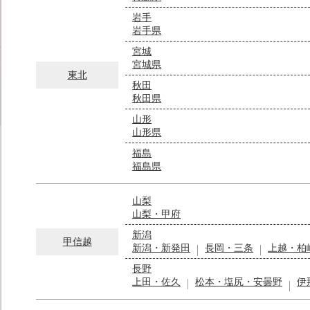
岩手
岩手県
宮城
宮城県
東北
秋田
秋田県
山形
山形県
福島
福島県
山梨
山梨・甲府
新潟
甲信越
新潟・新発田
長岡・三条
上越・柏
長野
上田・佐久
松本・塩尻・安曇野
伊