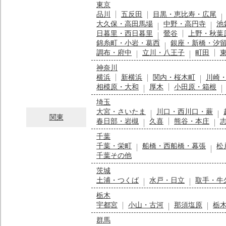
東京
品川
五反田
目黒・恵比寿・広尾
大久保・高田馬場
中野・高円寺
池
日暮里・西日暮里
鶯谷
上野・秋葉
錦糸町・小岩・葛西
銀座・新橋・汐
調布・府中
立川・八王子
町田
神奈川
横浜
新横浜
関内・桜木町
川崎
相模原・大和
厚木
小田原・箱根
埼玉
大宮・さいたま
川口・西川口・蕨
関東
春日部・岩槻
久喜
熊谷・本庄
千葉
千葉・栄町
船橋・西船橋・幕張
松
千葉その他
茨城
土浦・つくば
水戸・日立
取手・牛
栃木
宇都宮
小山・古河
那須塩原
栃
群馬