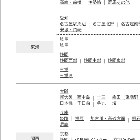
高崎・前橋
伊勢崎
群馬その他
愛知
名古屋駅周辺
名古屋北部
名古屋南
安城・岡崎
岐阜
岐阜
東海
静岡
静岡西部
静岡中部
静岡東部
三重
三重県
大阪
新大阪・西中島
十三
梅田（兎我野
日本橋・千日前
谷九
堺
兵庫
姫路
福原
加古川・高砂方面
明
尼崎
京都
関西
祇園
伏見/南インター
京都その他