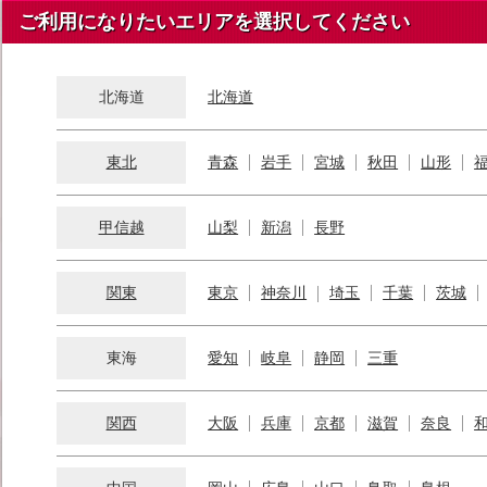
ご利用になりたいエリアを選択してください
北海道
北海道
東北
青森
岩手
宮城
秋田
山形
甲信越
山梨
新潟
長野
関東
東京
神奈川
埼玉
千葉
茨城
東海
愛知
岐阜
静岡
三重
関西
大阪
兵庫
京都
滋賀
奈良