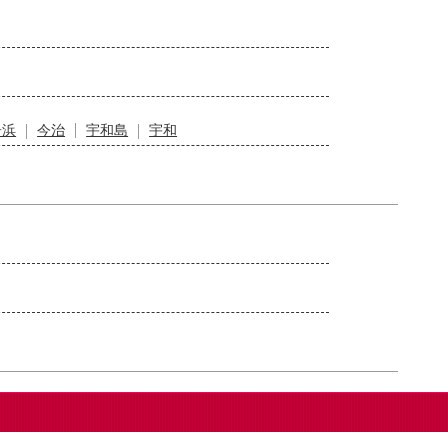
居浜
今治
宇和島
宇和