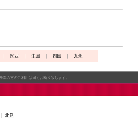
関西
中国
四国
九州
歳未満の方のご利用は固くお断り致します。
北見