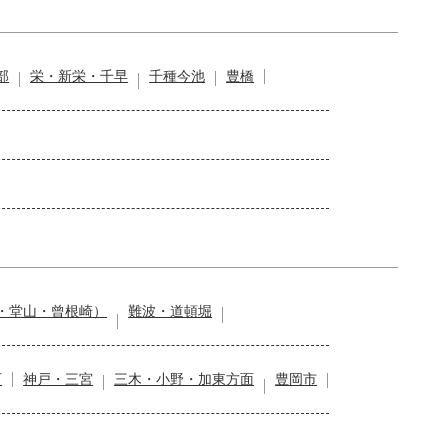
部
栄・新栄・千早
千種今池
豊橋
・堂山・曾根崎）
難波・道頓堀
石
神戸・三宮
三木・小野・加東方面
豊岡市