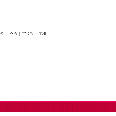
居浜
今治
宇和島
宇和