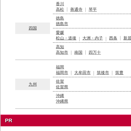
香川
高松
善通寺
琴平
徳島
徳島市
四国
愛媛
松山・道後
大洲・内子
西条
新
高知
高知市
南国
四万十
福岡
福岡市
大牟田市
筑後市
筑豊
佐賀
九州
佐賀県
沖縄
沖縄県
PR