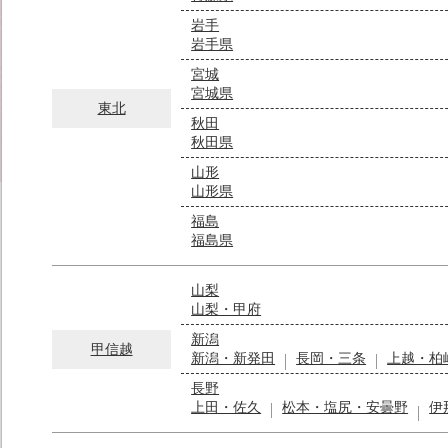
岩手
岩手県
宮城
宮城県
東北
秋田
秋田県
山形
山形県
福島
福島県
山梨
山梨・甲府
新潟
甲信越
新潟・新発田
長岡・三条
上越・柏
長野
上田・佐久
松本・塩尻・安曇野
伊