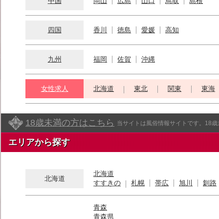
中国
岡山
広島
山口
鳥取
島根
四国
香川
徳島
愛媛
高知
九州
福岡
佐賀
沖縄
女性求人
北海道
東北
関東
東海
18歳未満の方はこちら
当サイトは風俗情報サイトです。18
エリアから探す
北海道
北海道
すすきの
札幌
帯広
旭川
釧路
青森
青森県