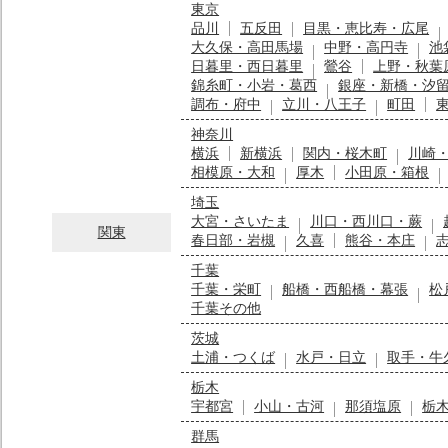
東京
品川
五反田
目黒・恵比寿・広尾
大久保・高田馬場
中野・高円寺
池
日暮里・西日暮里
鶯谷
上野・秋葉
錦糸町・小岩・葛西
銀座・新橋・汐
調布・府中
立川・八王子
町田
神奈川
横浜
新横浜
関内・桜木町
川崎
相模原・大和
厚木
小田原・箱根
埼玉
大宮・さいたま
川口・西川口・蕨
関東
春日部・岩槻
久喜
熊谷・本庄
千葉
千葉・栄町
船橋・西船橋・幕張
松
千葉その他
茨城
土浦・つくば
水戸・日立
取手・牛
栃木
宇都宮
小山・古河
那須塩原
栃
群馬