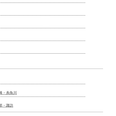
崎・糸魚川
那・諏訪