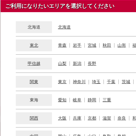
ご利用になりたいエリアを選択してください
北海道
北海道
東北
青森
岩手
宮城
秋田
山形
甲信越
山梨
新潟
長野
関東
東京
神奈川
埼玉
千葉
茨城
東海
愛知
岐阜
静岡
三重
関西
大阪
兵庫
京都
滋賀
奈良