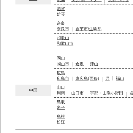
滋賀
雄琴
奈良
奈良市
香芝市/生駒郡
和歌山
和歌山市
岡山
岡山市
倉敷
津山
広島
広島市
東広島(西条)
呉
福山
山口
中国
周南
山口市
宇部・山陽小野田
鳥取
米子
島根
松江