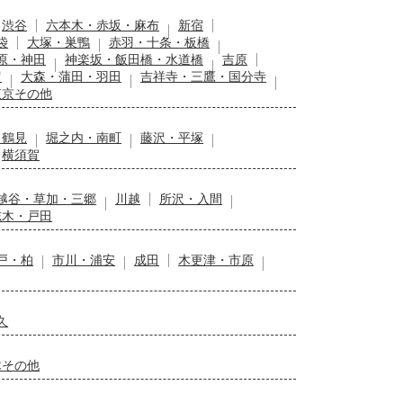
渋谷
六本木・赤坂・麻布
新宿
袋
大塚・巣鴨
赤羽・十条・板橋
原・神田
神楽坂・飯田橋・水道橋
吉原
留
大森・蒲田・羽田
吉祥寺・三鷹・国分寺
東京その他
・鶴見
堀之内・南町
藤沢・平塚
横須賀
越谷・草加・三郷
川越
所沢・入間
志木・戸田
戸・柏
市川・浦安
成田
木更津・市原
久
木その他