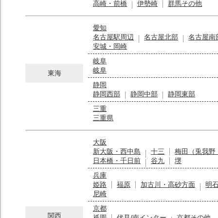
高崎・前橋
伊勢崎
群馬その他
愛知
名古屋駅周辺
名古屋北部
名古屋南
安城・岡崎
岐阜
岐阜
東海
静岡
静岡西部
静岡中部
静岡東部
三重
三重県
大阪
新大阪・西中島
十三
梅田（兎我野
日本橋・千日前
谷九
堺
兵庫
姫路
福原
加古川・高砂方面
明
尼崎
京都
関西
祇園
伏見/南インター
京都その他