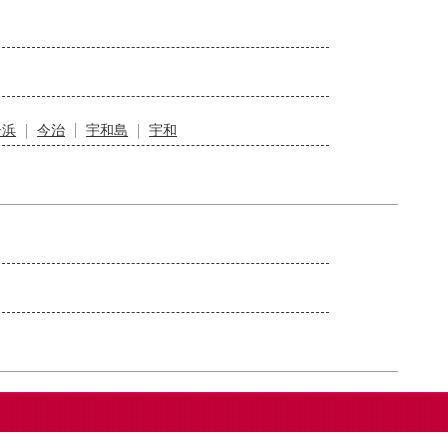
居浜
今治
宇和島
宇和