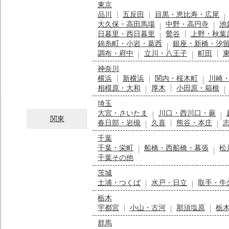
東京
品川
五反田
目黒・恵比寿・広尾
大久保・高田馬場
中野・高円寺
池
日暮里・西日暮里
鶯谷
上野・秋葉
錦糸町・小岩・葛西
銀座・新橋・汐
調布・府中
立川・八王子
町田
神奈川
横浜
新横浜
関内・桜木町
川崎
相模原・大和
厚木
小田原・箱根
埼玉
大宮・さいたま
川口・西川口・蕨
関東
春日部・岩槻
久喜
熊谷・本庄
千葉
千葉・栄町
船橋・西船橋・幕張
松
千葉その他
茨城
土浦・つくば
水戸・日立
取手・牛
栃木
宇都宮
小山・古河
那須塩原
栃
群馬