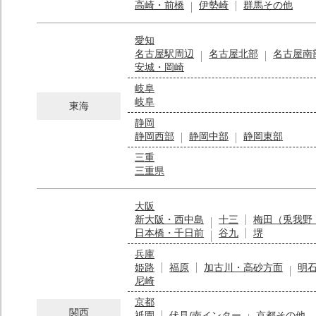
高崎・前橋
伊勢崎
群馬その他
愛知
名古屋駅周辺
名古屋北部
名古屋南
安城・岡崎
岐阜
岐阜
東海
静岡
静岡西部
静岡中部
静岡東部
三重
三重県
大阪
新大阪・西中島
十三
梅田（兎我野
日本橋・千日前
谷九
堺
兵庫
姫路
福原
加古川・高砂方面
明
尼崎
京都
関西
祇園
伏見/南インター
京都その他