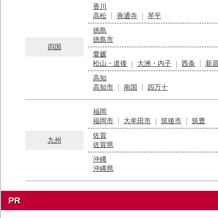
香川
高松
善通寺
琴平
徳島
徳島市
四国
愛媛
松山・道後
大洲・内子
西条
新
高知
高知市
南国
四万十
福岡
福岡市
大牟田市
筑後市
筑豊
佐賀
九州
佐賀県
沖縄
沖縄県
PR