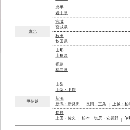
岩手
岩手県
宮城
宮城県
東北
秋田
秋田県
山形
山形県
福島
福島県
山梨
山梨・甲府
新潟
甲信越
新潟・新発田
長岡・三条
上越・柏
長野
上田・佐久
松本・塩尻・安曇野
伊