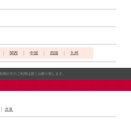
関西
中国
四国
九州
歳未満の方のご利用は固くお断り致します。
北見