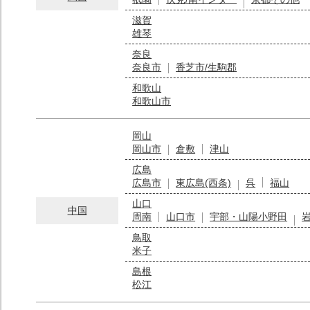
滋賀
雄琴
奈良
奈良市
香芝市/生駒郡
和歌山
和歌山市
岡山
岡山市
倉敷
津山
広島
広島市
東広島(西条)
呉
福山
山口
中国
周南
山口市
宇部・山陽小野田
鳥取
米子
島根
松江