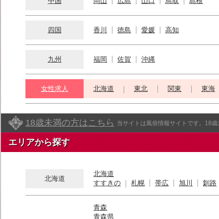
中国
岡山
広島
山口
鳥取
島根
四国
香川
徳島
愛媛
高知
九州
福岡
佐賀
沖縄
女性求人
北海道
東北
関東
東海
18歳未満の方はこちら
当サイトは風俗情報サイトです。18
エリアから探す
北海道
北海道
すすきの
札幌
帯広
旭川
釧路
青森
青森県