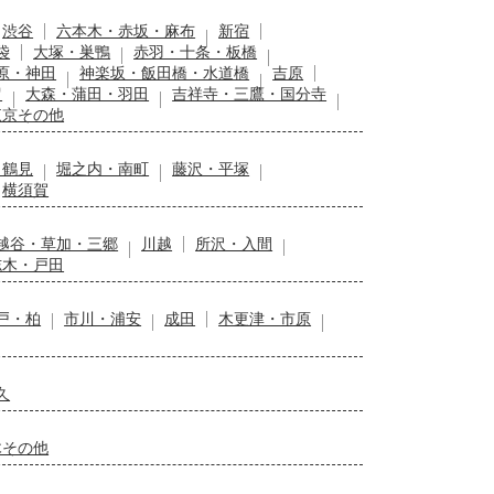
渋谷
六本木・赤坂・麻布
新宿
袋
大塚・巣鴨
赤羽・十条・板橋
原・神田
神楽坂・飯田橋・水道橋
吉原
留
大森・蒲田・羽田
吉祥寺・三鷹・国分寺
東京その他
・鶴見
堀之内・南町
藤沢・平塚
横須賀
越谷・草加・三郷
川越
所沢・入間
志木・戸田
戸・柏
市川・浦安
成田
木更津・市原
久
木その他