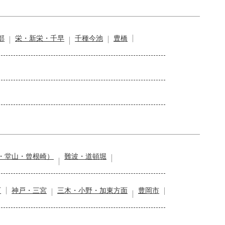
部
栄・新栄・千早
千種今池
豊橋
・堂山・曾根崎）
難波・道頓堀
石
神戸・三宮
三木・小野・加東方面
豊岡市