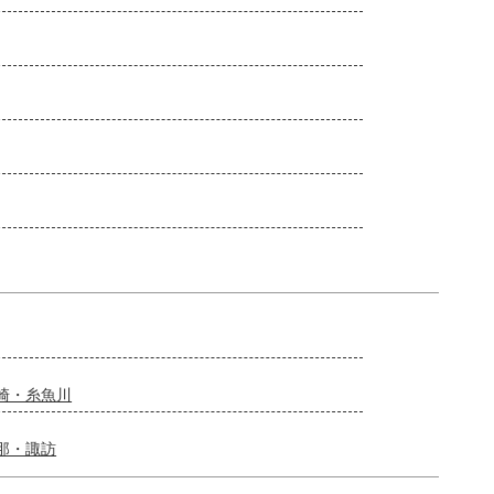
崎・糸魚川
那・諏訪