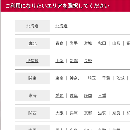
ご利用になりたいエリアを選択してください
北海道
北海道
東北
青森
岩手
宮城
秋田
山形
甲信越
山梨
新潟
長野
関東
東京
神奈川
埼玉
千葉
茨城
東海
愛知
岐阜
静岡
三重
関西
大阪
兵庫
京都
滋賀
奈良