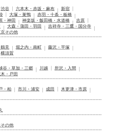
渋谷
六本木・赤坂・麻布
新宿
袋
大塚・巣鴨
赤羽・十条・板橋
原・神田
神楽坂・飯田橋・水道橋
吉原
留
大森・蒲田・羽田
吉祥寺・三鷹・国分寺
東京その他
・鶴見
堀之内・南町
藤沢・平塚
横須賀
越谷・草加・三郷
川越
所沢・入間
志木・戸田
戸・柏
市川・浦安
成田
木更津・市原
久
木その他