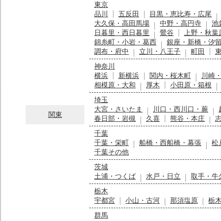
東京
品川
五反田
目黒・恵比寿・広尾
大久保・高田馬場
中野・高円寺
池
日暮里・西日暮里
鶯谷
上野・秋葉
錦糸町・小岩・葛西
銀座・新橋・汐
調布・府中
立川・八王子
町田
神奈川
横浜
新横浜
関内・桜木町
川崎
相模原・大和
厚木
小田原・箱根
埼玉
大宮・さいたま
川口・西川口・蕨
関東
春日部・岩槻
久喜
熊谷・本庄
千葉
千葉・栄町
船橋・西船橋・幕張
松
千葉その他
茨城
土浦・つくば
水戸・日立
取手・牛
栃木
宇都宮
小山・古河
那須塩原
栃
群馬