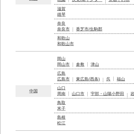
滋賀
雄琴
奈良
奈良市
香芝市/生駒郡
和歌山
和歌山市
岡山
岡山市
倉敷
津山
広島
広島市
東広島(西条)
呉
福山
山口
中国
周南
山口市
宇部・山陽小野田
鳥取
米子
島根
松江