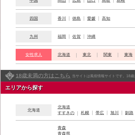
中国
岡山
広島
山口
鳥取
島根
四国
香川
徳島
愛媛
高知
九州
福岡
佐賀
沖縄
女性求人
北海道
東北
関東
東海
18歳未満の方はこちら
当サイトは風俗情報サイトです。18
エリアから探す
北海道
北海道
すすきの
札幌
帯広
旭川
釧路
青森
青森県