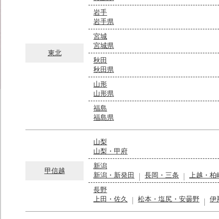
岩手
岩手県
宮城
宮城県
東北
秋田
秋田県
山形
山形県
福島
福島県
山梨
山梨・甲府
新潟
甲信越
新潟・新発田
長岡・三条
上越・柏
長野
上田・佐久
松本・塩尻・安曇野
伊