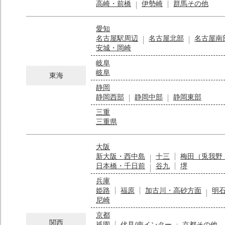
高崎・前橋
伊勢崎
群馬その他
愛知
名古屋駅周辺
名古屋北部
名古屋南
安城・岡崎
岐阜
岐阜
東海
静岡
静岡西部
静岡中部
静岡東部
三重
三重県
大阪
新大阪・西中島
十三
梅田（兎我野
日本橋・千日前
谷九
堺
兵庫
姫路
福原
加古川・高砂方面
明
尼崎
京都
関西
祇園
伏見/南インター
京都その他