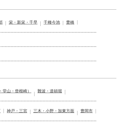
部
栄・新栄・千早
千種今池
豊橋
・堂山・曾根崎）
難波・道頓堀
石
神戸・三宮
三木・小野・加東方面
豊岡市