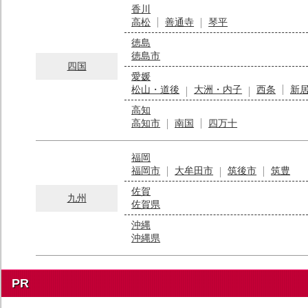
香川
高松
善通寺
琴平
徳島
徳島市
四国
愛媛
松山・道後
大洲・内子
西条
新
高知
高知市
南国
四万十
福岡
福岡市
大牟田市
筑後市
筑豊
佐賀
九州
佐賀県
沖縄
沖縄県
PR