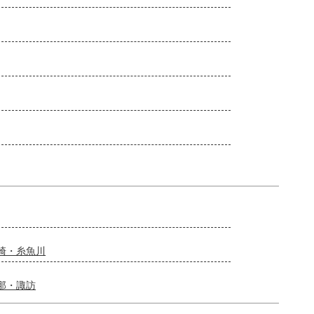
崎・糸魚川
那・諏訪