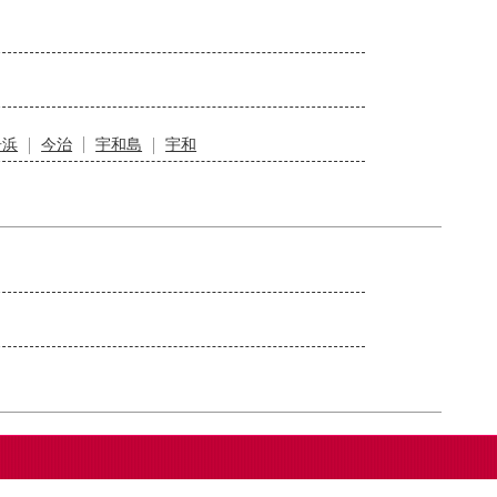
居浜
今治
宇和島
宇和