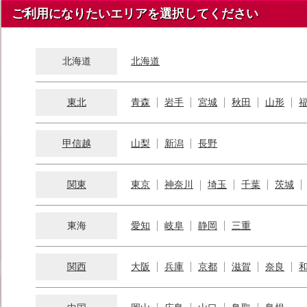
ご利用になりたいエリアを選択してください
北海道
北海道
東北
青森
岩手
宮城
秋田
山形
甲信越
山梨
新潟
長野
関東
東京
神奈川
埼玉
千葉
茨城
東海
愛知
岐阜
静岡
三重
関西
大阪
兵庫
京都
滋賀
奈良