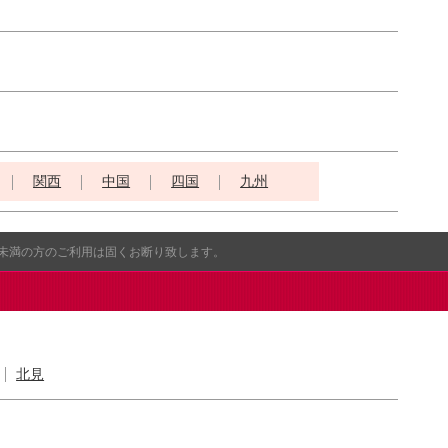
関西
中国
四国
九州
歳未満の方のご利用は固くお断り致します。
北見