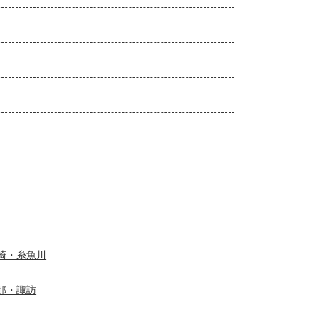
崎・糸魚川
那・諏訪