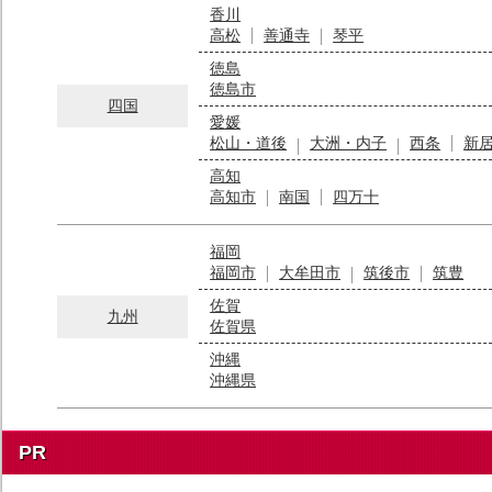
香川
高松
善通寺
琴平
徳島
徳島市
四国
愛媛
松山・道後
大洲・内子
西条
新
高知
高知市
南国
四万十
福岡
福岡市
大牟田市
筑後市
筑豊
佐賀
九州
佐賀県
沖縄
沖縄県
PR