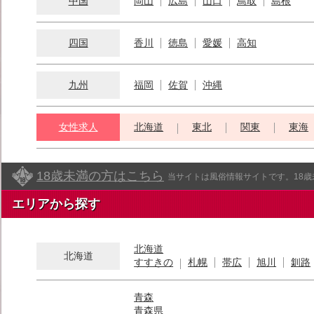
中国
岡山
広島
山口
鳥取
島根
四国
香川
徳島
愛媛
高知
九州
福岡
佐賀
沖縄
女性求人
北海道
東北
関東
東海
18歳未満の方はこちら
当サイトは風俗情報サイトです。18
エリアから探す
北海道
北海道
すすきの
札幌
帯広
旭川
釧路
青森
青森県