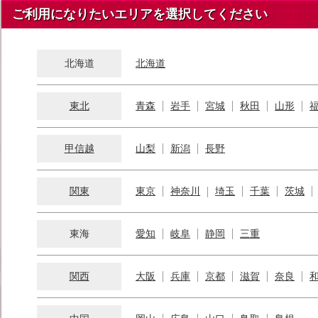
ご利用になりたいエリアを選択してください
北海道
北海道
東北
青森
岩手
宮城
秋田
山形
甲信越
山梨
新潟
長野
関東
東京
神奈川
埼玉
千葉
茨城
東海
愛知
岐阜
静岡
三重
関西
大阪
兵庫
京都
滋賀
奈良