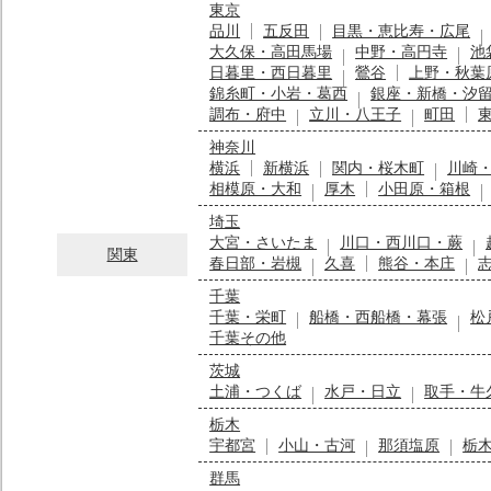
東京
品川
五反田
目黒・恵比寿・広尾
大久保・高田馬場
中野・高円寺
池
日暮里・西日暮里
鶯谷
上野・秋葉
錦糸町・小岩・葛西
銀座・新橋・汐
調布・府中
立川・八王子
町田
神奈川
横浜
新横浜
関内・桜木町
川崎
相模原・大和
厚木
小田原・箱根
埼玉
大宮・さいたま
川口・西川口・蕨
関東
春日部・岩槻
久喜
熊谷・本庄
千葉
千葉・栄町
船橋・西船橋・幕張
松
千葉その他
茨城
土浦・つくば
水戸・日立
取手・牛
栃木
宇都宮
小山・古河
那須塩原
栃
群馬