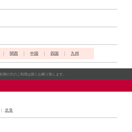
関西
中国
四国
九州
歳未満の方のご利用は固くお断り致します。
北見