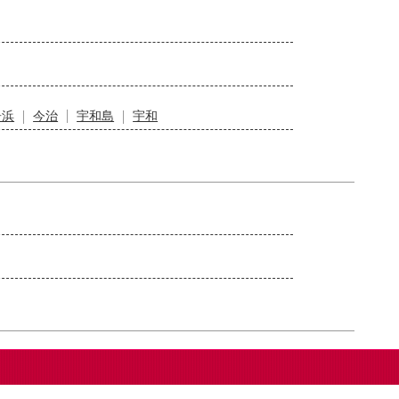
居浜
今治
宇和島
宇和