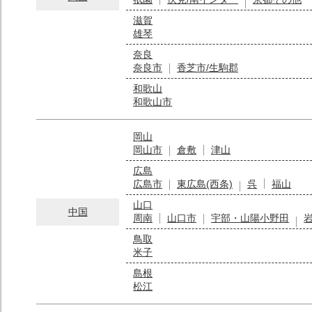
滋賀
雄琴
奈良
奈良市
香芝市/生駒郡
和歌山
和歌山市
岡山
岡山市
倉敷
津山
広島
広島市
東広島(西条)
呉
福山
山口
中国
周南
山口市
宇部・山陽小野田
鳥取
米子
島根
松江