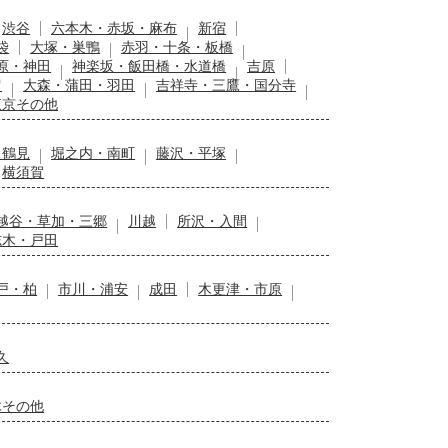
渋谷
六本木・赤坂・麻布
新宿
袋
大塚・巣鴨
赤羽・十条・板橋
原・神田
神楽坂・飯田橋・水道橋
吉原
留
大森・蒲田・羽田
吉祥寺・三鷹・国分寺
東京その他
・鶴見
堀之内・南町
藤沢・平塚
横須賀
越谷・草加・三郷
川越
所沢・入間
志木・戸田
戸・柏
市川・浦安
成田
木更津・市原
久
木その他