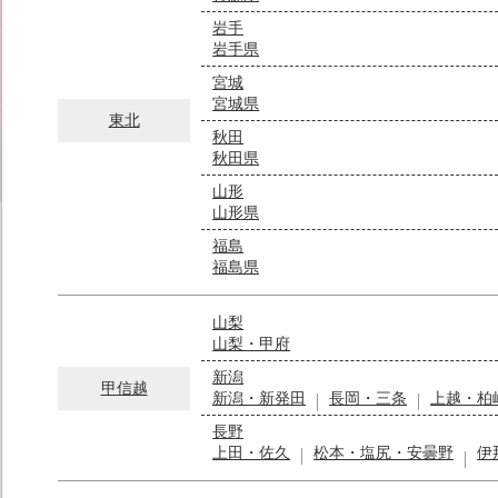
岩手
岩手県
宮城
宮城県
東北
秋田
秋田県
山形
山形県
福島
福島県
山梨
山梨・甲府
新潟
甲信越
新潟・新発田
長岡・三条
上越・柏
長野
上田・佐久
松本・塩尻・安曇野
伊