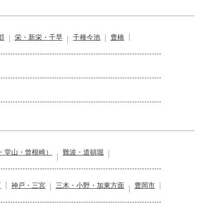
部
栄・新栄・千早
千種今池
豊橋
・堂山・曾根崎）
難波・道頓堀
石
神戸・三宮
三木・小野・加東方面
豊岡市