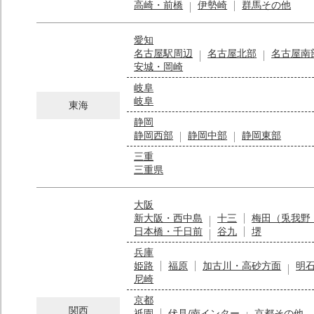
高崎・前橋
伊勢崎
群馬その他
愛知
名古屋駅周辺
名古屋北部
名古屋南
安城・岡崎
岐阜
岐阜
東海
静岡
静岡西部
静岡中部
静岡東部
三重
三重県
大阪
新大阪・西中島
十三
梅田（兎我野
日本橋・千日前
谷九
堺
兵庫
姫路
福原
加古川・高砂方面
明
尼崎
京都
関西
祇園
伏見/南インター
京都その他