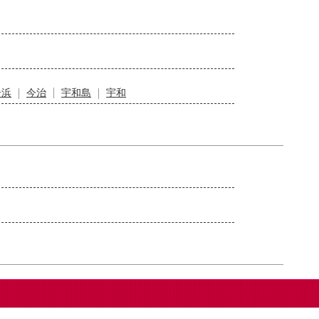
居浜
今治
宇和島
宇和