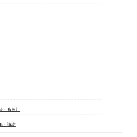
崎・糸魚川
那・諏訪