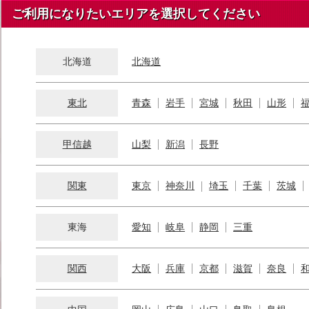
ご利用になりたいエリアを選択してください
北海道
北海道
東北
青森
岩手
宮城
秋田
山形
甲信越
山梨
新潟
長野
関東
東京
神奈川
埼玉
千葉
茨城
東海
愛知
岐阜
静岡
三重
関西
大阪
兵庫
京都
滋賀
奈良