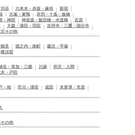
渋谷
六本木・赤坂・麻布
新宿
袋
大塚・巣鴨
赤羽・十条・板橋
原・神田
神楽坂・飯田橋・水道橋
吉原
留
大森・蒲田・羽田
吉祥寺・三鷹・国分寺
東京その他
・鶴見
堀之内・南町
藤沢・平塚
横須賀
越谷・草加・三郷
川越
所沢・入間
志木・戸田
戸・柏
市川・浦安
成田
木更津・市原
久
木その他