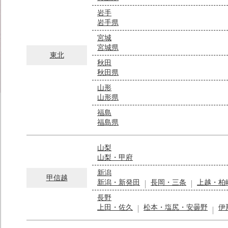
岩手
岩手県
宮城
宮城県
東北
秋田
秋田県
山形
山形県
福島
福島県
山梨
山梨・甲府
新潟
甲信越
新潟・新発田
長岡・三条
上越・柏
長野
上田・佐久
松本・塩尻・安曇野
伊