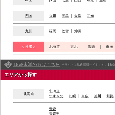
中国
岡山
広島
山口
鳥取
島根
四国
香川
徳島
愛媛
高知
九州
福岡
佐賀
沖縄
女性求人
北海道
東北
関東
東海
18歳未満の方はこちら
当サイトは風俗情報サイトです。18
エリアから探す
北海道
北海道
すすきの
札幌
帯広
旭川
釧路
青森
青森県