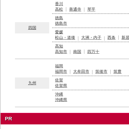
香川
高松
善通寺
琴平
徳島
徳島市
四国
愛媛
松山・道後
大洲・内子
西条
新
高知
高知市
南国
四万十
福岡
福岡市
大牟田市
筑後市
筑豊
佐賀
九州
佐賀県
沖縄
沖縄県
PR