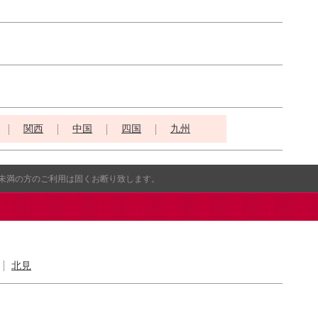
関西
中国
四国
九州
歳未満の方のご利用は固くお断り致します。
北見