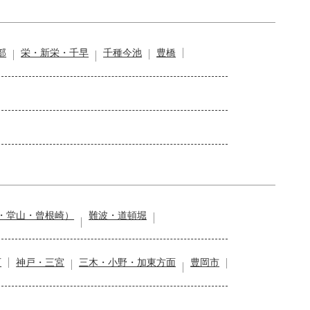
部
栄・新栄・千早
千種今池
豊橋
・堂山・曾根崎）
難波・道頓堀
石
神戸・三宮
三木・小野・加東方面
豊岡市