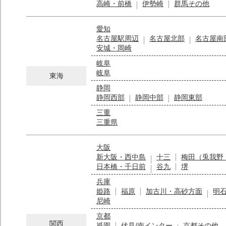
高崎・前橋
伊勢崎
群馬その他
愛知
名古屋駅周辺
名古屋北部
名古屋南
安城・岡崎
岐阜
岐阜
東海
静岡
静岡西部
静岡中部
静岡東部
三重
三重県
大阪
新大阪・西中島
十三
梅田（兎我野
日本橋・千日前
谷九
堺
兵庫
姫路
福原
加古川・高砂方面
明
尼崎
京都
関西
祇園
伏見/南インター
京都その他