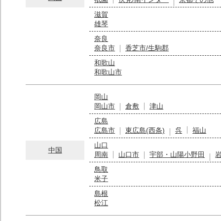
滋賀
雄琴
奈良
奈良市
香芝市/生駒郡
和歌山
和歌山市
岡山
岡山市
倉敷
津山
広島
広島市
東広島(西条)
呉
福山
山口
中国
周南
山口市
宇部・山陽小野田
鳥取
米子
島根
松江