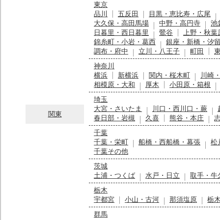
東京
品川
五反田
目黒・恵比寿・広尾
大久保・高田馬場
中野・高円寺
池
日暮里・西日暮里
鶯谷
上野・秋葉
錦糸町・小岩・葛西
銀座・新橋・汐
調布・府中
立川・八王子
町田
神奈川
横浜
新横浜
関内・桜木町
川崎
相模原・大和
厚木
小田原・箱根
埼玉
大宮・さいたま
川口・西川口・蕨
関東
春日部・岩槻
久喜
熊谷・本庄
千葉
千葉・栄町
船橋・西船橋・幕張
松
千葉その他
茨城
土浦・つくば
水戸・日立
取手・牛
栃木
宇都宮
小山・古河
那須塩原
栃
群馬