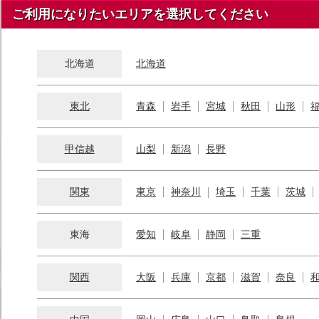
ご利用になりたいエリアを選択してください
北海道
北海道
東北
青森
岩手
宮城
秋田
山形
甲信越
山梨
新潟
長野
関東
東京
神奈川
埼玉
千葉
茨城
東海
愛知
岐阜
静岡
三重
関西
大阪
兵庫
京都
滋賀
奈良