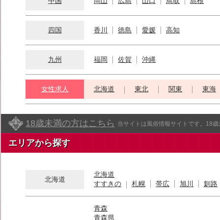
中国
岡山
広島
山口
鳥取
島根
四国
香川
徳島
愛媛
高知
九州
福岡
佐賀
沖縄
女性求人
北海道
東北
関東
東海
18歳未満の方はこちら
当サイトは風俗情報サイトです。18
エリアから探す
北海道
北海道
すすきの
札幌
帯広
旭川
釧路
青森
青森県