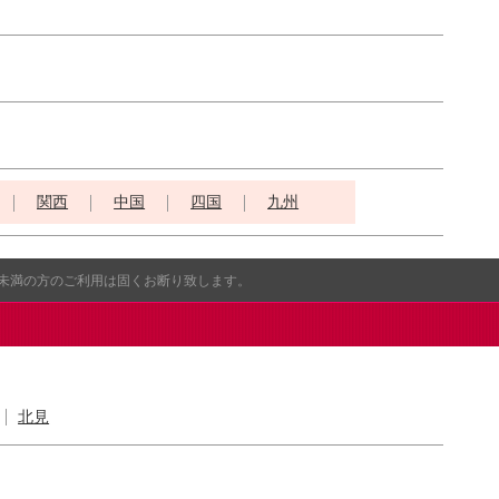
関西
中国
四国
九州
歳未満の方のご利用は固くお断り致します。
北見