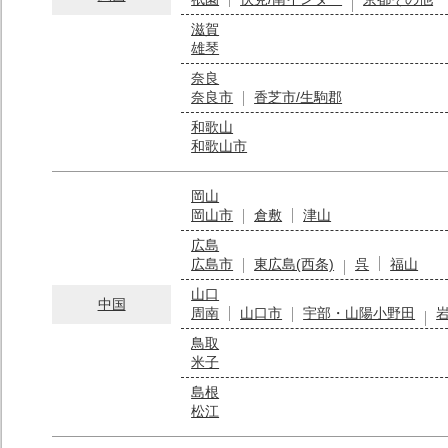
滋賀
雄琴
奈良
奈良市
香芝市/生駒郡
和歌山
和歌山市
岡山
岡山市
倉敷
津山
広島
広島市
東広島(西条)
呉
福山
山口
中国
周南
山口市
宇部・山陽小野田
鳥取
米子
島根
松江