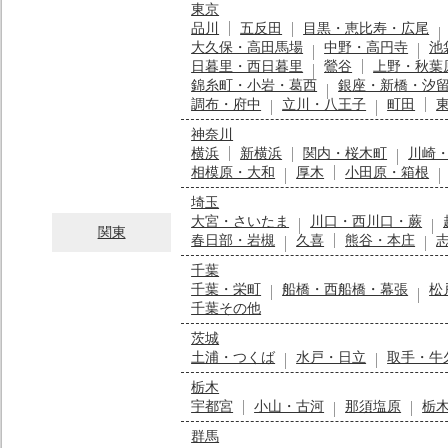
東京
品川
五反田
目黒・恵比寿・広尾
大久保・高田馬場
中野・高円寺
池
日暮里・西日暮里
鶯谷
上野・秋葉
錦糸町・小岩・葛西
銀座・新橋・汐
調布・府中
立川・八王子
町田
神奈川
横浜
新横浜
関内・桜木町
川崎
相模原・大和
厚木
小田原・箱根
埼玉
大宮・さいたま
川口・西川口・蕨
関東
春日部・岩槻
久喜
熊谷・本庄
千葉
千葉・栄町
船橋・西船橋・幕張
松
千葉その他
茨城
土浦・つくば
水戸・日立
取手・牛
栃木
宇都宮
小山・古河
那須塩原
栃
群馬