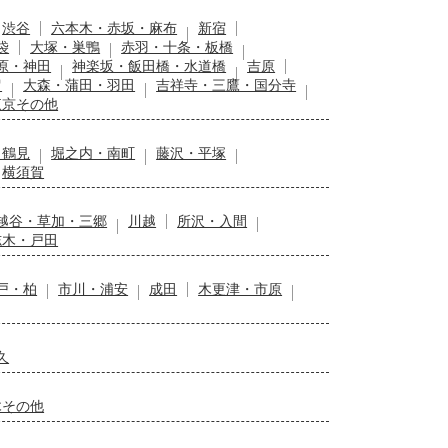
渋谷
六本木・赤坂・麻布
新宿
袋
大塚・巣鴨
赤羽・十条・板橋
原・神田
神楽坂・飯田橋・水道橋
吉原
留
大森・蒲田・羽田
吉祥寺・三鷹・国分寺
東京その他
・鶴見
堀之内・南町
藤沢・平塚
横須賀
越谷・草加・三郷
川越
所沢・入間
志木・戸田
戸・柏
市川・浦安
成田
木更津・市原
久
木その他