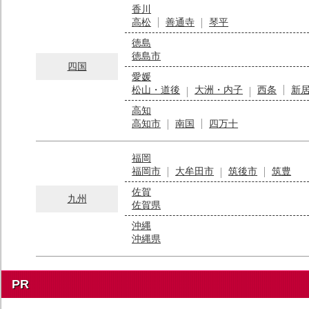
香川
高松
善通寺
琴平
徳島
徳島市
四国
愛媛
松山・道後
大洲・内子
西条
新
高知
高知市
南国
四万十
福岡
福岡市
大牟田市
筑後市
筑豊
佐賀
九州
佐賀県
沖縄
沖縄県
PR