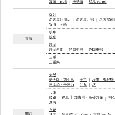
高崎・前橋
伊勢崎
群馬その他
愛知
名古屋駅周辺
名古屋北部
名古屋南
安城・岡崎
岐阜
岐阜
東海
静岡
静岡西部
静岡中部
静岡東部
三重
三重県
大阪
新大阪・西中島
十三
梅田（兎我野
日本橋・千日前
谷九
堺
兵庫
姫路
福原
加古川・高砂方面
明
尼崎
京都
関西
祇園
伏見/南インター
京都その他