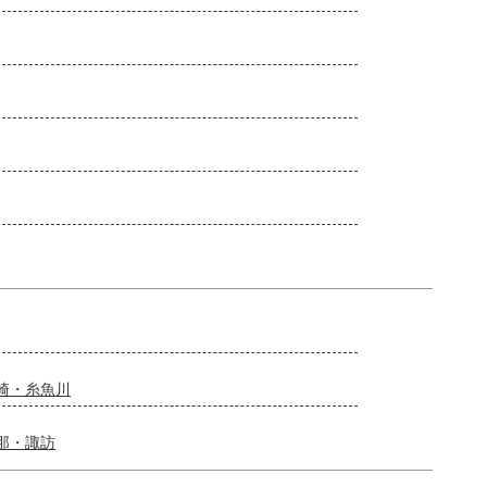
崎・糸魚川
那・諏訪