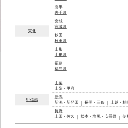
岩手
岩手県
宮城
宮城県
東北
秋田
秋田県
山形
山形県
福島
福島県
山梨
山梨・甲府
新潟
甲信越
新潟・新発田
長岡・三条
上越・柏
長野
上田・佐久
松本・塩尻・安曇野
伊