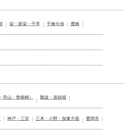
部
栄・新栄・千早
千種今池
豊橋
・堂山・曾根崎）
難波・道頓堀
石
神戸・三宮
三木・小野・加東方面
豊岡市