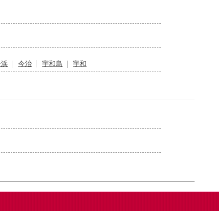
居浜
今治
宇和島
宇和