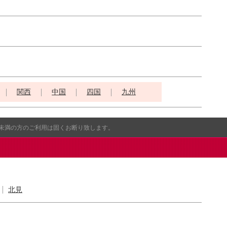
関西
中国
四国
九州
歳未満の方のご利用は固くお断り致します。
北見