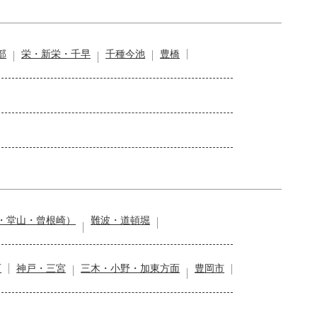
部
栄・新栄・千早
千種今池
豊橋
・堂山・曾根崎）
難波・道頓堀
石
神戸・三宮
三木・小野・加東方面
豊岡市