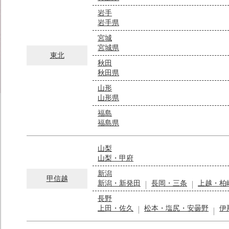
岩手
岩手県
宮城
宮城県
東北
秋田
秋田県
山形
山形県
福島
福島県
山梨
山梨・甲府
新潟
甲信越
新潟・新発田
長岡・三条
上越・柏
長野
上田・佐久
松本・塩尻・安曇野
伊