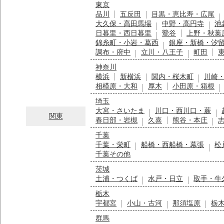
東京
品川
五反田
目黒・恵比寿・広尾
大久保・高田馬場
中野・高円寺
池
日暮里・西日暮里
鶯谷
上野・秋葉
錦糸町・小岩・葛西
銀座・新橋・汐
調布・府中
立川・八王子
町田
神奈川
横浜
新横浜
関内・桜木町
川崎
相模原・大和
厚木
小田原・箱根
埼玉
大宮・さいたま
川口・西川口・蕨
関東
春日部・岩槻
久喜
熊谷・本庄
千葉
千葉・栄町
船橋・西船橋・幕張
松
千葉その他
茨城
土浦・つくば
水戸・日立
取手・牛
栃木
宇都宮
小山・古河
那須塩原
栃
群馬