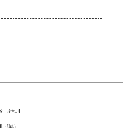
崎・糸魚川
那・諏訪