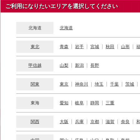
ご利用になりたいエリアを選択してください
北海道
北海道
東北
青森
岩手
宮城
秋田
山形
甲信越
山梨
新潟
長野
関東
東京
神奈川
埼玉
千葉
茨城
東海
愛知
岐阜
静岡
三重
関西
大阪
兵庫
京都
滋賀
奈良