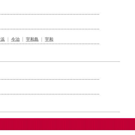
居浜
今治
宇和島
宇和