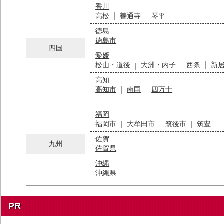
香川
高松
善通寺
琴平
徳島
徳島市
四国
愛媛
松山・道後
大洲・内子
西条
新
高知
高知市
南国
四万十
福岡
福岡市
大牟田市
筑後市
筑豊
佐賀
九州
佐賀県
沖縄
沖縄県
PR