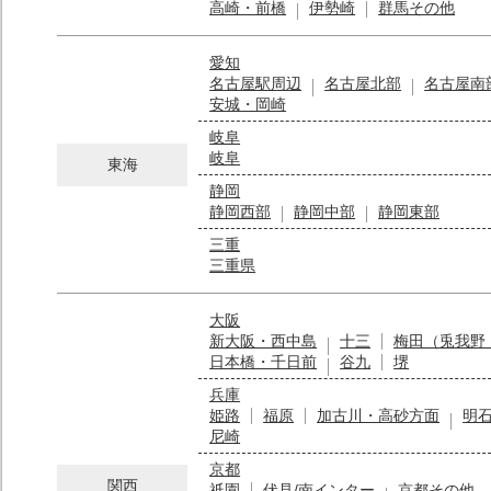
高崎・前橋
伊勢崎
群馬その他
愛知
名古屋駅周辺
名古屋北部
名古屋南
安城・岡崎
岐阜
岐阜
東海
静岡
静岡西部
静岡中部
静岡東部
三重
三重県
大阪
新大阪・西中島
十三
梅田（兎我野
日本橋・千日前
谷九
堺
兵庫
姫路
福原
加古川・高砂方面
明
尼崎
京都
関西
祇園
伏見/南インター
京都その他