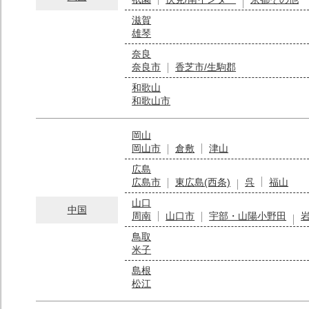
滋賀
雄琴
奈良
奈良市
香芝市/生駒郡
和歌山
和歌山市
岡山
岡山市
倉敷
津山
広島
広島市
東広島(西条)
呉
福山
山口
中国
周南
山口市
宇部・山陽小野田
鳥取
米子
島根
松江