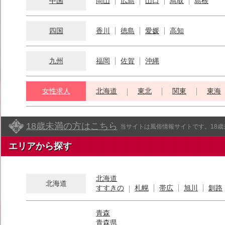
中国
岡山
広島
山口
鳥取
島根
四国
香川
徳島
愛媛
高知
九州
福岡
佐賀
沖縄
女性求人
北海道
東北
関東
東海
18歳未満の方はこちら
当サイトは風俗情報サイトです。18
エリアから探す
北海道
北海道
すすきの
札幌
帯広
旭川
釧路
青森
青森県