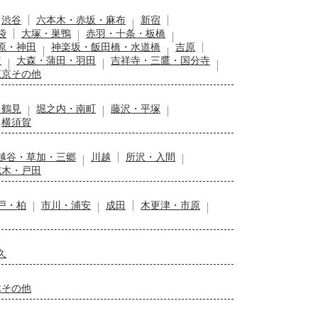
渋谷
六本木・赤坂・麻布
新宿
袋
大塚・巣鴨
赤羽・十条・板橋
原・神田
神楽坂・飯田橋・水道橋
吉原
留
大森・蒲田・羽田
吉祥寺・三鷹・国分寺
東京その他
・鶴見
堀之内・南町
藤沢・平塚
横須賀
越谷・草加・三郷
川越
所沢・入間
志木・戸田
戸・柏
市川・浦安
成田
木更津・市原
久
木その他