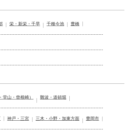
部
栄・新栄・千早
千種今池
豊橋
・堂山・曾根崎）
難波・道頓堀
石
神戸・三宮
三木・小野・加東方面
豊岡市