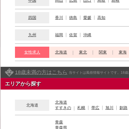
中国
岡山
広島
山口
鳥取
島根
四国
香川
徳島
愛媛
高知
九州
福岡
佐賀
沖縄
女性求人
北海道
東北
関東
東海
18歳未満の方はこちら
当サイトは風俗情報サイトです。18
エリアから探す
北海道
北海道
すすきの
札幌
帯広
旭川
釧路
青森
青森県