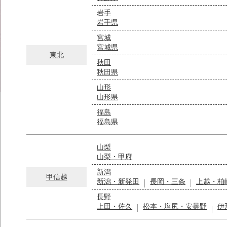
岩手
岩手県
宮城
宮城県
東北
秋田
秋田県
山形
山形県
福島
福島県
山梨
山梨・甲府
新潟
甲信越
新潟・新発田
長岡・三条
上越・柏
長野
上田・佐久
松本・塩尻・安曇野
伊