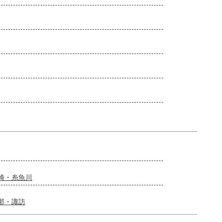
崎・糸魚川
那・諏訪