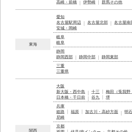
高崎・前橋
伊勢崎
群馬その他
愛知
名古屋駅周辺
名古屋北部
名古屋南
安城・岡崎
岐阜
岐阜
東海
静岡
静岡西部
静岡中部
静岡東部
三重
三重県
大阪
新大阪・西中島
十三
梅田（兎我野
日本橋・千日前
谷九
堺
兵庫
姫路
福原
加古川・高砂方面
明
尼崎
京都
関西
祇園
伏見/南インター
京都その他