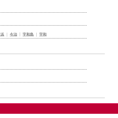
居浜
今治
宇和島
宇和