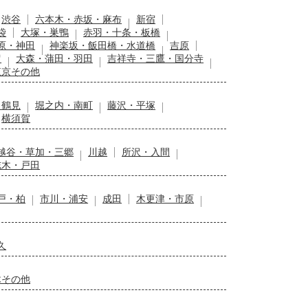
渋谷
六本木・赤坂・麻布
新宿
袋
大塚・巣鴨
赤羽・十条・板橋
原・神田
神楽坂・飯田橋・水道橋
吉原
留
大森・蒲田・羽田
吉祥寺・三鷹・国分寺
東京その他
・鶴見
堀之内・南町
藤沢・平塚
横須賀
越谷・草加・三郷
川越
所沢・入間
志木・戸田
戸・柏
市川・浦安
成田
木更津・市原
久
木その他