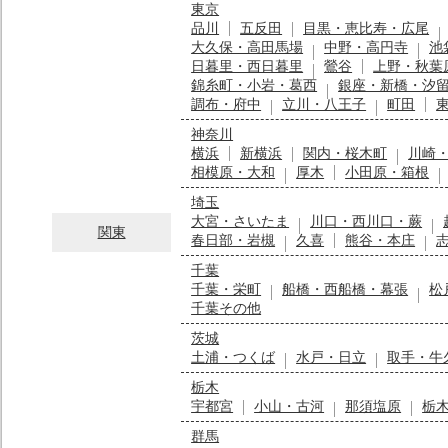
東京
品川
五反田
目黒・恵比寿・広尾
大久保・高田馬場
中野・高円寺
池
日暮里・西日暮里
鶯谷
上野・秋葉
錦糸町・小岩・葛西
銀座・新橋・汐
調布・府中
立川・八王子
町田
神奈川
横浜
新横浜
関内・桜木町
川崎
相模原・大和
厚木
小田原・箱根
埼玉
大宮・さいたま
川口・西川口・蕨
関東
春日部・岩槻
久喜
熊谷・本庄
千葉
千葉・栄町
船橋・西船橋・幕張
松
千葉その他
茨城
土浦・つくば
水戸・日立
取手・牛
栃木
宇都宮
小山・古河
那須塩原
栃
群馬