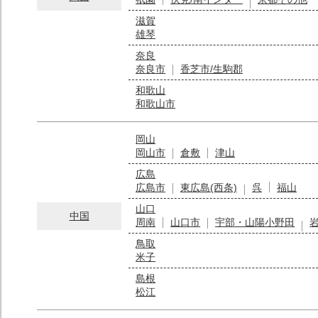
滋賀
雄琴
奈良
奈良市
香芝市/生駒郡
和歌山
和歌山市
岡山
岡山市
倉敷
津山
広島
広島市
東広島(西条)
呉
福山
山口
中国
周南
山口市
宇部・山陽小野田
鳥取
米子
島根
松江