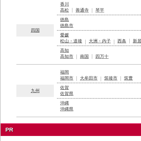
香川
高松
善通寺
琴平
徳島
徳島市
四国
愛媛
松山・道後
大洲・内子
西条
新
高知
高知市
南国
四万十
福岡
福岡市
大牟田市
筑後市
筑豊
佐賀
九州
佐賀県
沖縄
沖縄県
PR