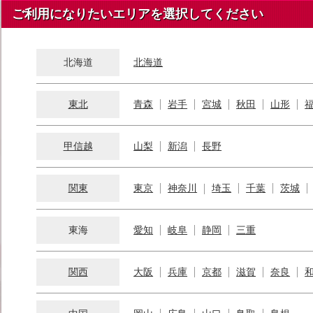
ご利用になりたいエリアを選択してください
北海道
北海道
東北
青森
岩手
宮城
秋田
山形
甲信越
山梨
新潟
長野
関東
東京
神奈川
埼玉
千葉
茨城
東海
愛知
岐阜
静岡
三重
関西
大阪
兵庫
京都
滋賀
奈良