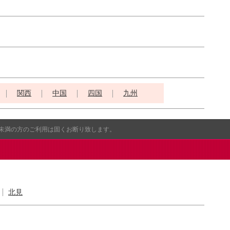
関西
中国
四国
九州
歳未満の方のご利用は固くお断り致します。
北見