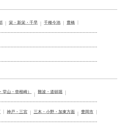
部
栄・新栄・千早
千種今池
豊橋
・堂山・曾根崎）
難波・道頓堀
石
神戸・三宮
三木・小野・加東方面
豊岡市