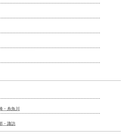
崎・糸魚川
那・諏訪