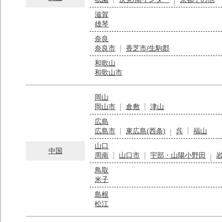
滋賀
雄琴
奈良
奈良市
香芝市/生駒郡
和歌山
和歌山市
岡山
岡山市
倉敷
津山
広島
広島市
東広島(西条)
呉
福山
山口
中国
周南
山口市
宇部・山陽小野田
鳥取
米子
島根
松江