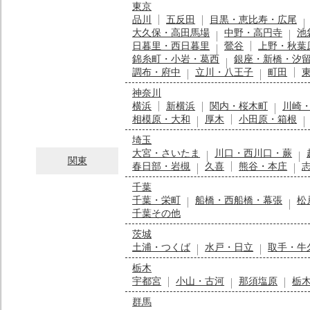
東京
品川
五反田
目黒・恵比寿・広尾
大久保・高田馬場
中野・高円寺
池
日暮里・西日暮里
鶯谷
上野・秋葉
錦糸町・小岩・葛西
銀座・新橋・汐
調布・府中
立川・八王子
町田
神奈川
横浜
新横浜
関内・桜木町
川崎
相模原・大和
厚木
小田原・箱根
埼玉
大宮・さいたま
川口・西川口・蕨
関東
春日部・岩槻
久喜
熊谷・本庄
千葉
千葉・栄町
船橋・西船橋・幕張
松
千葉その他
茨城
土浦・つくば
水戸・日立
取手・牛
栃木
宇都宮
小山・古河
那須塩原
栃
群馬