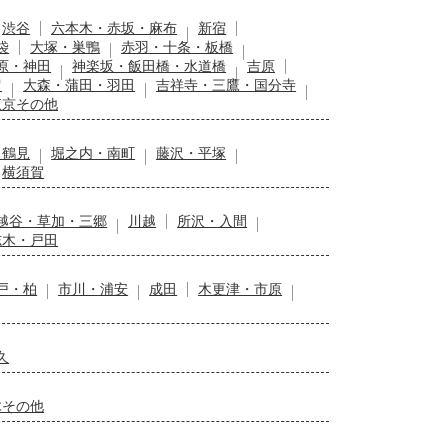
渋谷
六本木・赤坂・麻布
新宿
袋
大塚・巣鴨
赤羽・十条・板橋
原・神田
神楽坂・飯田橋・水道橋
吉原
留
大森・蒲田・羽田
吉祥寺・三鷹・国分寺
東京その他
・鶴見
堀之内・南町
藤沢・平塚
横須賀
越谷・草加・三郷
川越
所沢・入間
志木・戸田
戸・柏
市川・浦安
成田
木更津・市原
久
木その他