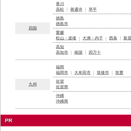
香川
高松
善通寺
琴平
徳島
徳島市
四国
愛媛
松山・道後
大洲・内子
西条
新
高知
高知市
南国
四万十
福岡
福岡市
大牟田市
筑後市
筑豊
佐賀
九州
佐賀県
沖縄
沖縄県
PR