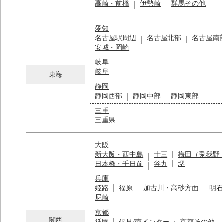
高崎・前橋
伊勢崎
群馬その他
愛知
名古屋駅周辺
名古屋北部
名古屋南
安城・岡崎
岐阜
岐阜
東海
静岡
静岡西部
静岡中部
静岡東部
三重
三重県
大阪
新大阪・西中島
十三
梅田（兎我野
日本橋・千日前
谷九
堺
兵庫
姫路
福原
加古川・高砂方面
明
尼崎
京都
関西
祇園
伏見/南インター
京都その他