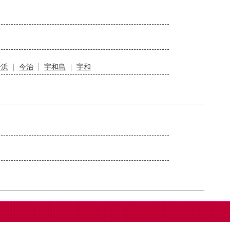
居浜
今治
宇和島
宇和