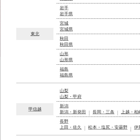
岩手
岩手県
宮城
宮城県
東北
秋田
秋田県
山形
山形県
福島
福島県
山梨
山梨・甲府
新潟
甲信越
新潟・新発田
長岡・三条
上越・柏
長野
上田・佐久
松本・塩尻・安曇野
伊