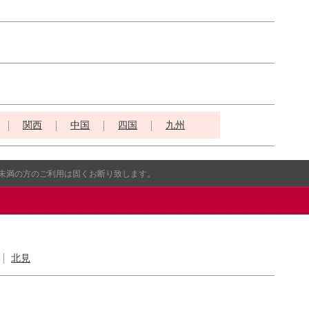
関西
中国
四国
九州
歳未満の方のご利用は固くお断り致します。
北見