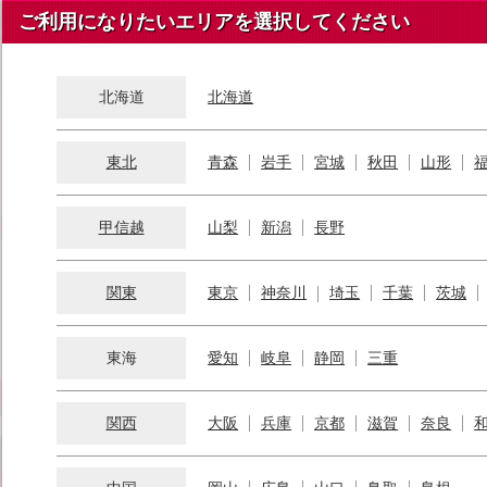
ご利用になりたいエリアを選択してください
北海道
北海道
東北
青森
岩手
宮城
秋田
山形
甲信越
山梨
新潟
長野
関東
東京
神奈川
埼玉
千葉
茨城
東海
愛知
岐阜
静岡
三重
関西
大阪
兵庫
京都
滋賀
奈良