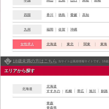
中国
岡山
広島
山口
鳥取
島根
四国
香川
徳島
愛媛
高知
九州
福岡
佐賀
沖縄
女性求人
北海道
東北
関東
東海
18歳未満の方はこちら
当サイトは風俗情報サイトです。18
エリアから探す
北海道
北海道
すすきの
札幌
帯広
旭川
釧路
青森
青森県