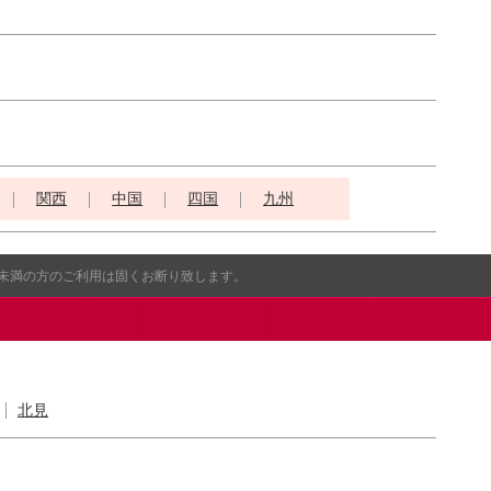
関西
中国
四国
九州
歳未満の方のご利用は固くお断り致します。
北見