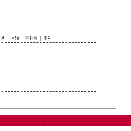
居浜
今治
宇和島
宇和