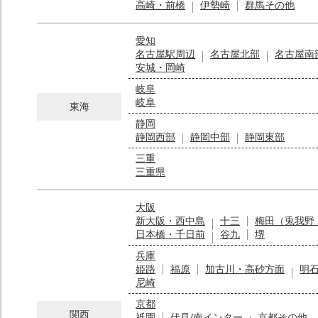
高崎・前橋
伊勢崎
群馬その他
愛知
名古屋駅周辺
名古屋北部
名古屋南
安城・岡崎
岐阜
岐阜
東海
静岡
静岡西部
静岡中部
静岡東部
三重
三重県
大阪
新大阪・西中島
十三
梅田（兎我野
日本橋・千日前
谷九
堺
兵庫
姫路
福原
加古川・高砂方面
明
尼崎
京都
関西
祇園
伏見/南インター
京都その他