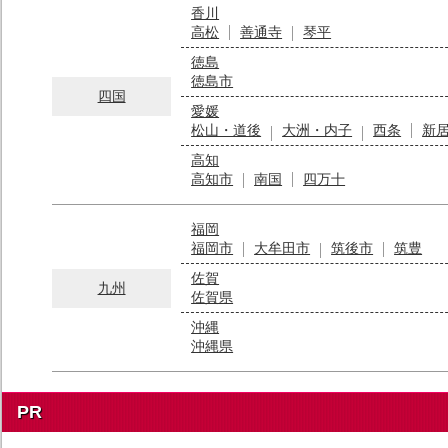
香川
高松
善通寺
琴平
徳島
徳島市
四国
愛媛
松山・道後
大洲・内子
西条
新
高知
高知市
南国
四万十
福岡
福岡市
大牟田市
筑後市
筑豊
佐賀
九州
佐賀県
沖縄
沖縄県
PR