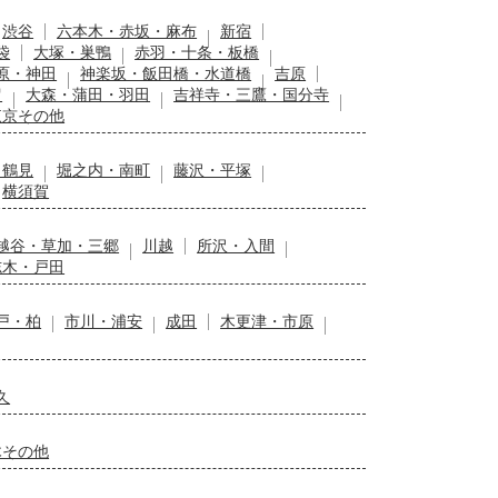
渋谷
六本木・赤坂・麻布
新宿
袋
大塚・巣鴨
赤羽・十条・板橋
原・神田
神楽坂・飯田橋・水道橋
吉原
留
大森・蒲田・羽田
吉祥寺・三鷹・国分寺
東京その他
・鶴見
堀之内・南町
藤沢・平塚
横須賀
越谷・草加・三郷
川越
所沢・入間
志木・戸田
戸・柏
市川・浦安
成田
木更津・市原
久
木その他