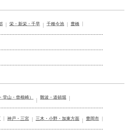
部
栄・新栄・千早
千種今池
豊橋
・堂山・曾根崎）
難波・道頓堀
石
神戸・三宮
三木・小野・加東方面
豊岡市