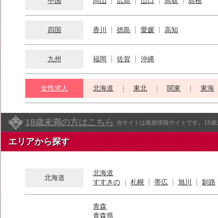
中国
岡山
広島
山口
鳥取
島根
四国
香川
徳島
愛媛
高知
九州
福岡
佐賀
沖縄
女性求人
北海道
東北
関東
東海
18歳未満の方はこちら
当サイトは風俗情報サイトです。18
エリアから探す
北海道
北海道
すすきの
札幌
帯広
旭川
釧路
青森
青森県