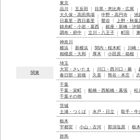
東京
品川
五反田
目黒・恵比寿・広尾
大久保・高田馬場
中野・高円寺
池
日暮里・西日暮里
鶯谷
上野・秋葉
錦糸町・小岩・葛西
銀座・新橋・汐
調布・府中
立川・八王子
町田
神奈川
横浜
新横浜
関内・桜木町
川崎
相模原・大和
厚木
小田原・箱根
埼玉
大宮・さいたま
川口・西川口・蕨
関東
春日部・岩槻
久喜
熊谷・本庄
千葉
千葉・栄町
船橋・西船橋・幕張
松
千葉その他
茨城
土浦・つくば
水戸・日立
取手・牛
栃木
宇都宮
小山・古河
那須塩原
栃
群馬