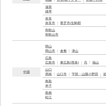
滋賀
雄琴
奈良
奈良市
香芝市/生駒郡
和歌山
和歌山市
岡山
岡山市
倉敷
津山
広島
広島市
東広島(西条)
呉
福山
山口
中国
周南
山口市
宇部・山陽小野田
鳥取
米子
島根
松江