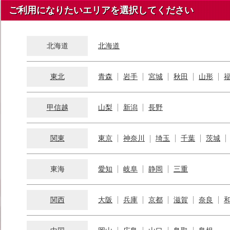
ご利用になりたいエリアを選択してください
北海道
北海道
東北
青森
岩手
宮城
秋田
山形
甲信越
山梨
新潟
長野
関東
東京
神奈川
埼玉
千葉
茨城
東海
愛知
岐阜
静岡
三重
関西
大阪
兵庫
京都
滋賀
奈良