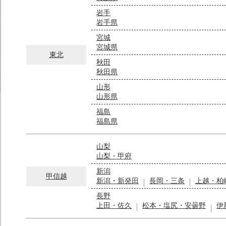
岩手
岩手県
宮城
宮城県
東北
秋田
秋田県
山形
山形県
福島
福島県
山梨
山梨・甲府
新潟
甲信越
新潟・新発田
長岡・三条
上越・柏
長野
上田・佐久
松本・塩尻・安曇野
伊