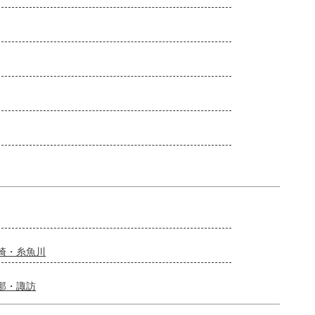
崎・糸魚川
那・諏訪