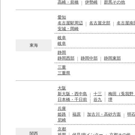
高崎・前橋
伊勢崎
群馬その他
愛知
名古屋駅周辺
名古屋北部
名古屋南
安城・岡崎
岐阜
岐阜
東海
静岡
静岡西部
静岡中部
静岡東部
三重
三重県
大阪
新大阪・西中島
十三
梅田（兎我野
日本橋・千日前
谷九
堺
兵庫
姫路
福原
加古川・高砂方面
明
尼崎
京都
関西
祇園
伏見/南インター
京都その他