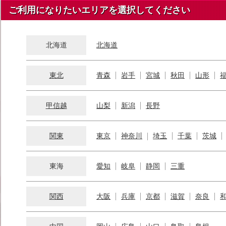
ご利用になりたいエリアを選択してください
北海道
北海道
東北
青森
岩手
宮城
秋田
山形
甲信越
山梨
新潟
長野
関東
東京
神奈川
埼玉
千葉
茨城
東海
愛知
岐阜
静岡
三重
関西
大阪
兵庫
京都
滋賀
奈良