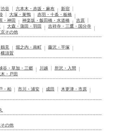
渋谷
六本木・赤坂・麻布
新宿
袋
大塚・巣鴨
赤羽・十条・板橋
原・神田
神楽坂・飯田橋・水道橋
吉原
留
大森・蒲田・羽田
吉祥寺・三鷹・国分寺
東京その他
・鶴見
堀之内・南町
藤沢・平塚
横須賀
越谷・草加・三郷
川越
所沢・入間
志木・戸田
戸・柏
市川・浦安
成田
木更津・市原
久
木その他