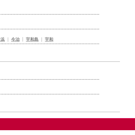
居浜
今治
宇和島
宇和