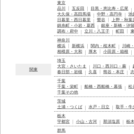
東京
品川
五反田
目黒・恵比寿・広尾
大久保・高田馬場
中野・高円寺
池
日暮里・西日暮里
鶯谷
上野・秋葉
錦糸町・小岩・葛西
銀座・新橋・汐
調布・府中
立川・八王子
町田
神奈川
横浜
新横浜
関内・桜木町
川崎
相模原・大和
厚木
小田原・箱根
埼玉
大宮・さいたま
川口・西川口・蕨
関東
春日部・岩槻
久喜
熊谷・本庄
千葉
千葉・栄町
船橋・西船橋・幕張
松
千葉その他
茨城
土浦・つくば
水戸・日立
取手・牛
栃木
宇都宮
小山・古河
那須塩原
栃
群馬