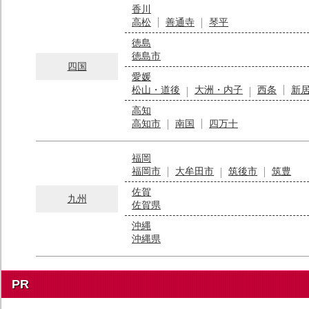
香川
高松
善通寺
琴平
徳島
徳島市
四国
愛媛
松山・道後
大洲・内子
西条
新
高知
高知市
南国
四万十
福岡
福岡市
大牟田市
筑後市
筑豊
佐賀
九州
佐賀県
沖縄
沖縄県
PR