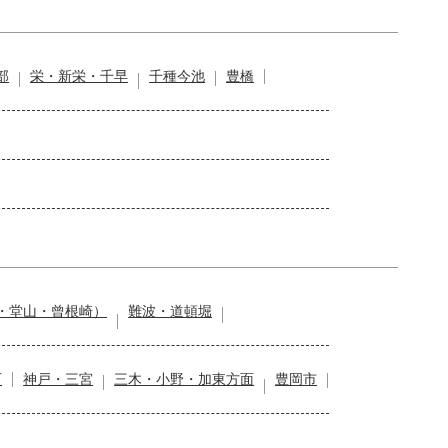
部
栄・新栄・千早
千種今池
豊橋
・堂山・曾根崎）
難波・道頓堀
石
神戸・三宮
三木・小野・加東方面
豊岡市