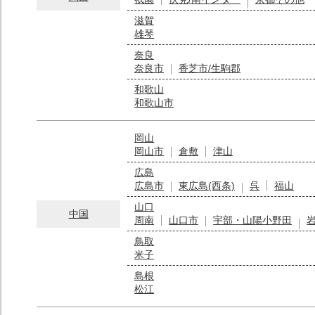
滋賀
雄琴
奈良
奈良市
香芝市/生駒郡
和歌山
和歌山市
岡山
岡山市
倉敷
津山
広島
広島市
東広島(西条)
呉
福山
山口
中国
周南
山口市
宇部・山陽小野田
鳥取
米子
島根
松江