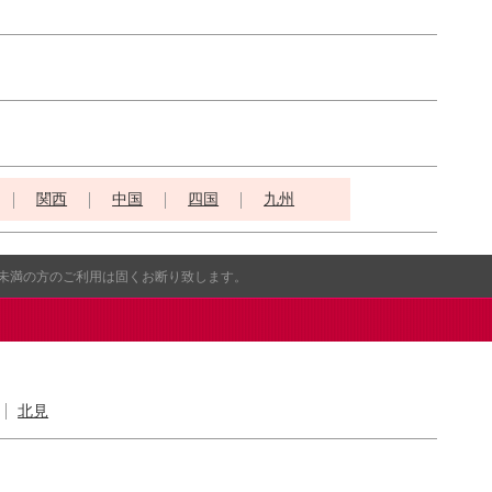
関西
中国
四国
九州
歳未満の方のご利用は固くお断り致します。
北見