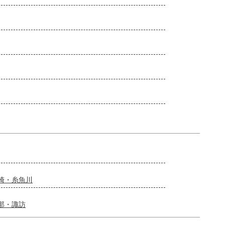
崎・糸魚川
那・諏訪