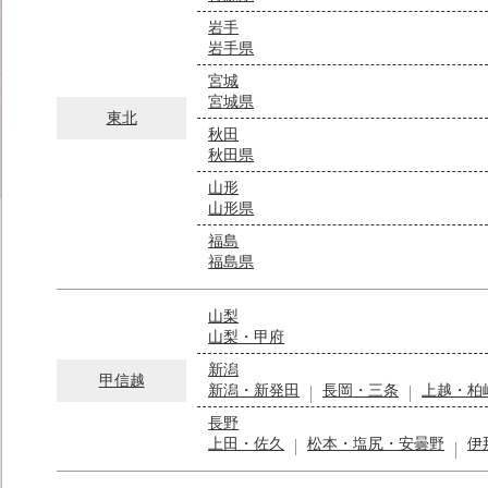
岩手
岩手県
宮城
宮城県
東北
秋田
秋田県
山形
山形県
福島
福島県
山梨
山梨・甲府
新潟
甲信越
新潟・新発田
長岡・三条
上越・柏
長野
上田・佐久
松本・塩尻・安曇野
伊