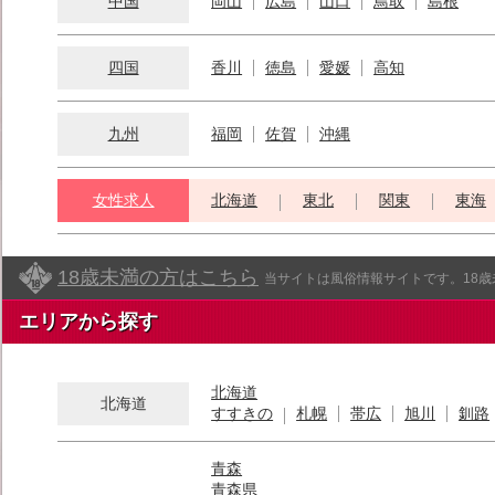
中国
岡山
広島
山口
鳥取
島根
四国
香川
徳島
愛媛
高知
九州
福岡
佐賀
沖縄
女性求人
北海道
東北
関東
東海
18歳未満の方はこちら
当サイトは風俗情報サイトです。18
エリアから探す
北海道
北海道
すすきの
札幌
帯広
旭川
釧路
青森
青森県