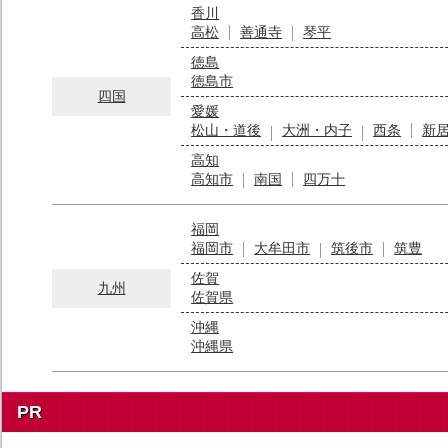
香川
高松
善通寺
琴平
徳島
徳島市
四国
愛媛
松山・道後
大洲・内子
西条
新
高知
高知市
南国
四万十
福岡
福岡市
大牟田市
筑後市
筑豊
佐賀
九州
佐賀県
沖縄
沖縄県
PR