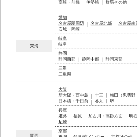
高崎・前橋
伊勢崎
群馬その他
愛知
名古屋駅周辺
名古屋北部
名古屋南
安城・岡崎
岐阜
岐阜
東海
静岡
静岡西部
静岡中部
静岡東部
三重
三重県
大阪
新大阪・西中島
十三
梅田（兎我野
日本橋・千日前
谷九
堺
兵庫
姫路
福原
加古川・高砂方面
明
尼崎
京都
関西
祇園
伏見/南インター
京都その他