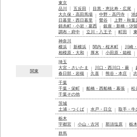
東京
品川
五反田
目黒・恵比寿・広尾
大久保・高田馬場
中野・高円寺
池
日暮里・西日暮里
鶯谷
上野・秋葉
錦糸町・小岩・葛西
銀座・新橋・汐
調布・府中
立川・八王子
町田
神奈川
横浜
新横浜
関内・桜木町
川崎
相模原・大和
厚木
小田原・箱根
埼玉
大宮・さいたま
川口・西川口・蕨
関東
春日部・岩槻
久喜
熊谷・本庄
千葉
千葉・栄町
船橋・西船橋・幕張
松
千葉その他
茨城
土浦・つくば
水戸・日立
取手・牛
栃木
宇都宮
小山・古河
那須塩原
栃
群馬