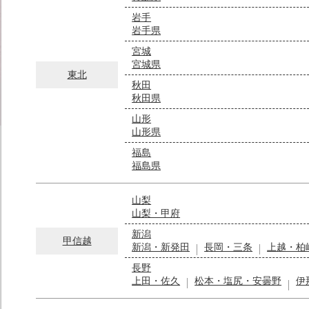
岩手
岩手県
宮城
宮城県
東北
秋田
秋田県
山形
山形県
福島
福島県
山梨
山梨・甲府
新潟
甲信越
新潟・新発田
長岡・三条
上越・柏
長野
上田・佐久
松本・塩尻・安曇野
伊