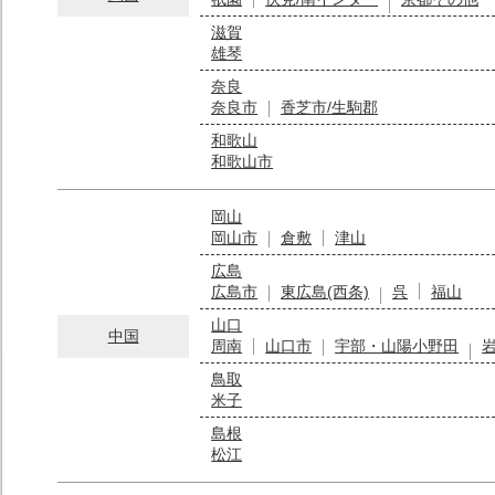
滋賀
雄琴
奈良
奈良市
香芝市/生駒郡
和歌山
和歌山市
岡山
岡山市
倉敷
津山
広島
広島市
東広島(西条)
呉
福山
山口
中国
周南
山口市
宇部・山陽小野田
鳥取
米子
島根
松江