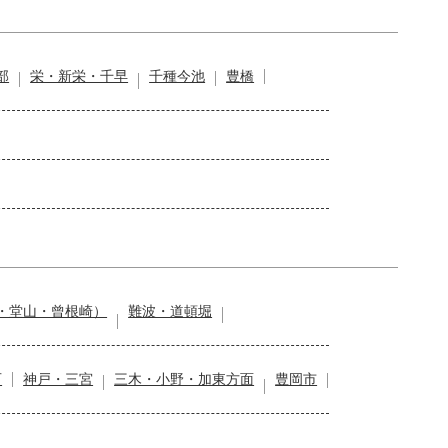
部
栄・新栄・千早
千種今池
豊橋
・堂山・曾根崎）
難波・道頓堀
石
神戸・三宮
三木・小野・加東方面
豊岡市