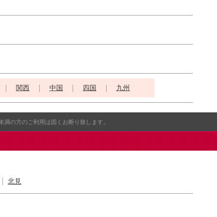
関西
中国
四国
九州
歳未満の方のご利用は固くお断り致します。
北見