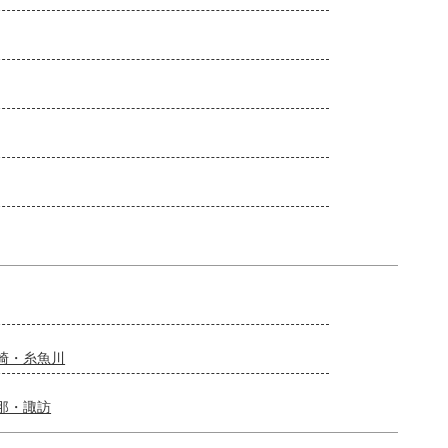
崎・糸魚川
那・諏訪