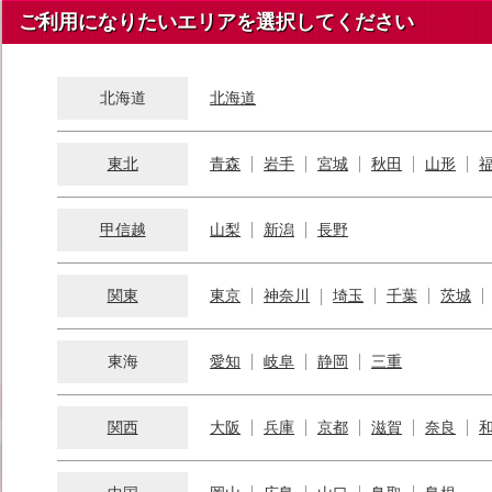
ご利用になりたいエリアを選択してください
北海道
北海道
東北
青森
岩手
宮城
秋田
山形
甲信越
山梨
新潟
長野
関東
東京
神奈川
埼玉
千葉
茨城
東海
愛知
岐阜
静岡
三重
関西
大阪
兵庫
京都
滋賀
奈良