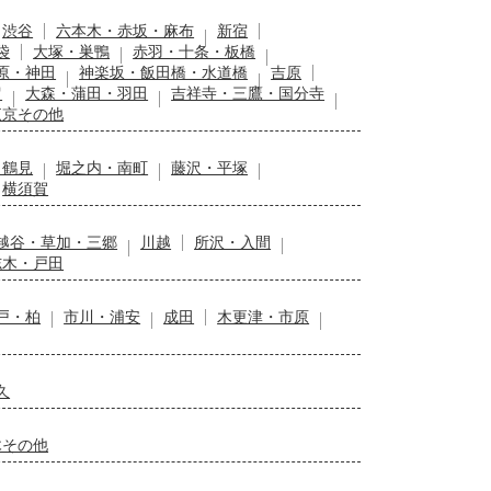
渋谷
六本木・赤坂・麻布
新宿
袋
大塚・巣鴨
赤羽・十条・板橋
原・神田
神楽坂・飯田橋・水道橋
吉原
留
大森・蒲田・羽田
吉祥寺・三鷹・国分寺
東京その他
・鶴見
堀之内・南町
藤沢・平塚
横須賀
越谷・草加・三郷
川越
所沢・入間
志木・戸田
戸・柏
市川・浦安
成田
木更津・市原
久
木その他