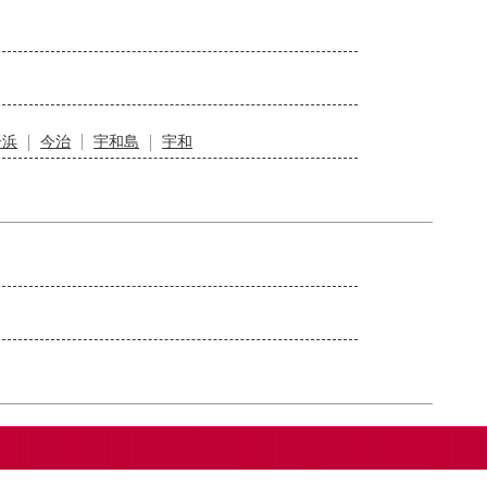
居浜
今治
宇和島
宇和