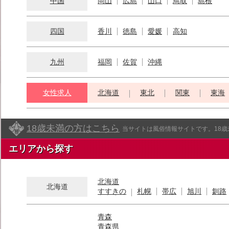
中国
岡山
広島
山口
鳥取
島根
四国
香川
徳島
愛媛
高知
九州
福岡
佐賀
沖縄
女性求人
北海道
東北
関東
東海
18歳未満の方はこちら
当サイトは風俗情報サイトです。18
エリアから探す
北海道
北海道
すすきの
札幌
帯広
旭川
釧路
青森
青森県