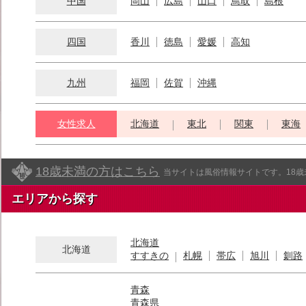
中国
岡山
広島
山口
鳥取
島根
四国
香川
徳島
愛媛
高知
九州
福岡
佐賀
沖縄
女性求人
北海道
東北
関東
東海
18歳未満の方はこちら
当サイトは風俗情報サイトです。18
エリアから探す
北海道
北海道
すすきの
札幌
帯広
旭川
釧路
青森
青森県