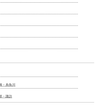
崎・糸魚川
那・諏訪