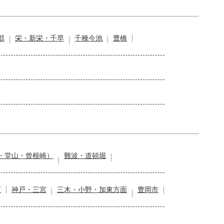
部
栄・新栄・千早
千種今池
豊橋
・堂山・曾根崎）
難波・道頓堀
石
神戸・三宮
三木・小野・加東方面
豊岡市