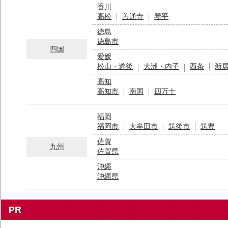
香川
高松
善通寺
琴平
徳島
徳島市
四国
愛媛
松山・道後
大洲・内子
西条
新
高知
高知市
南国
四万十
福岡
福岡市
大牟田市
筑後市
筑豊
佐賀
九州
佐賀県
沖縄
沖縄県
PR