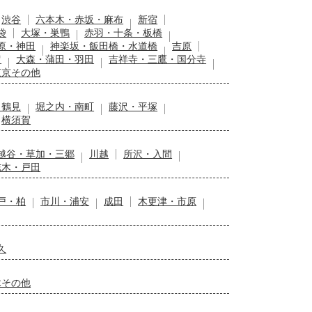
渋谷
六本木・赤坂・麻布
新宿
袋
大塚・巣鴨
赤羽・十条・板橋
原・神田
神楽坂・飯田橋・水道橋
吉原
留
大森・蒲田・羽田
吉祥寺・三鷹・国分寺
東京その他
・鶴見
堀之内・南町
藤沢・平塚
横須賀
越谷・草加・三郷
川越
所沢・入間
志木・戸田
戸・柏
市川・浦安
成田
木更津・市原
久
木その他