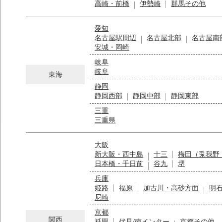
高崎・前橋
伊勢崎
群馬その他
愛知
名古屋駅周辺
名古屋北部
名古屋南
安城・岡崎
岐阜
岐阜
東海
静岡
静岡西部
静岡中部
静岡東部
三重
三重県
大阪
新大阪・西中島
十三
梅田（兎我野
日本橋・千日前
谷九
堺
兵庫
姫路
福原
加古川・高砂方面
明
尼崎
京都
関西
祇園
伏見/南インター
京都その他