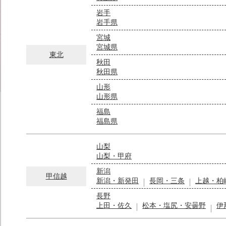
岩手
岩手県
宮城
宮城県
東北
秋田
秋田県
山形
山形県
福島
福島県
山梨
山梨・甲府
新潟
甲信越
新潟・新発田
長岡・三条
上越・柏
長野
上田・佐久
松本・塩尻・安曇野
伊