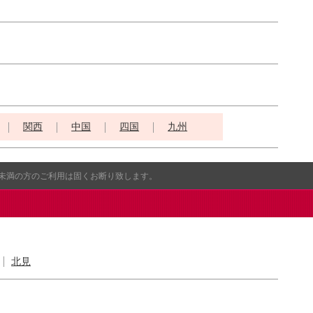
関西
中国
四国
九州
歳未満の方のご利用は固くお断り致します。
北見