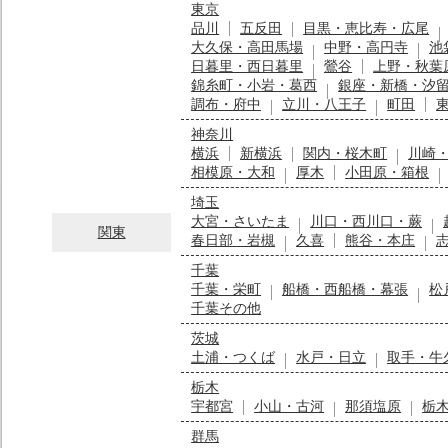
東京
品川
五反田
目黒・恵比寿・広尾
大久保・高田馬場
中野・高円寺
池
日暮里・西日暮里
鶯谷
上野・秋葉
錦糸町・小岩・葛西
銀座・新橋・汐
調布・府中
立川・八王子
町田
神奈川
横浜
新横浜
関内・桜木町
川崎
相模原・大和
厚木
小田原・箱根
埼玉
大宮・さいたま
川口・西川口・蕨
関東
春日部・岩槻
久喜
熊谷・本庄
千葉
千葉・栄町
船橋・西船橋・幕張
松
千葉その他
茨城
土浦・つくば
水戸・日立
取手・牛
栃木
宇都宮
小山・古河
那須塩原
栃
群馬