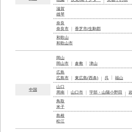
滋賀
雄琴
奈良
奈良市
香芝市/生駒郡
和歌山
和歌山市
岡山
岡山市
倉敷
津山
広島
広島市
東広島(西条)
呉
福山
山口
中国
周南
山口市
宇部・山陽小野田
鳥取
米子
島根
松江