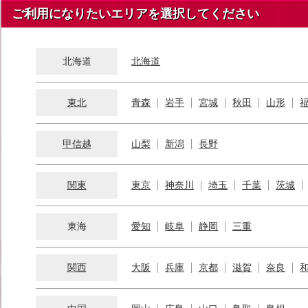
ご利用になりたいエリアを選択してください
北海道
北海道
東北
青森
岩手
宮城
秋田
山形
甲信越
山梨
新潟
長野
関東
東京
神奈川
埼玉
千葉
茨城
東海
愛知
岐阜
静岡
三重
関西
大阪
兵庫
京都
滋賀
奈良