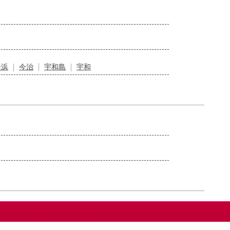
居浜
今治
宇和島
宇和