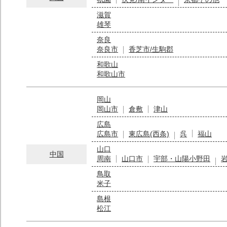
滋賀
雄琴
奈良
奈良市
香芝市/生駒郡
和歌山
和歌山市
岡山
岡山市
倉敷
津山
広島
広島市
東広島(西条)
呉
福山
山口
中国
周南
山口市
宇部・山陽小野田
鳥取
米子
島根
松江