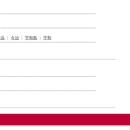
居浜
今治
宇和島
宇和