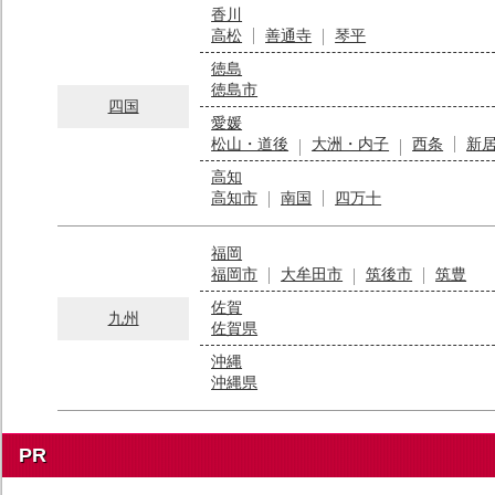
香川
高松
善通寺
琴平
徳島
徳島市
四国
愛媛
松山・道後
大洲・内子
西条
新
高知
高知市
南国
四万十
福岡
福岡市
大牟田市
筑後市
筑豊
佐賀
九州
佐賀県
沖縄
沖縄県
PR