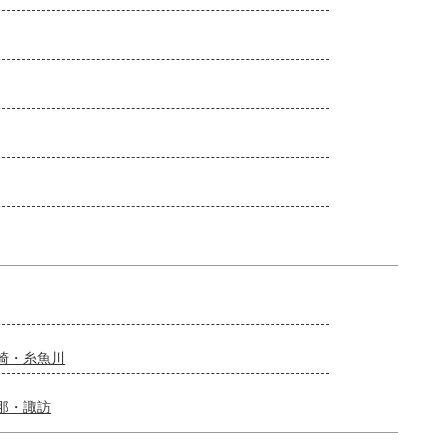
崎・糸魚川
那・諏訪