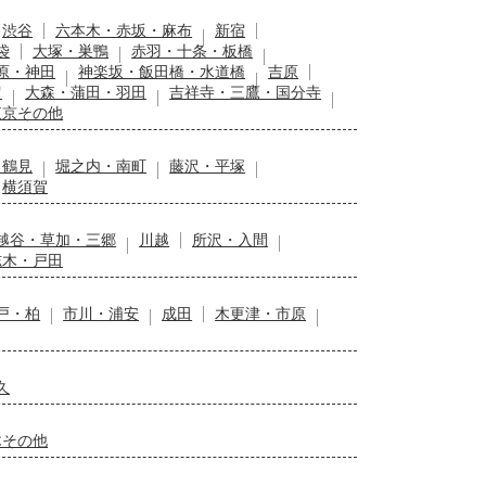
渋谷
六本木・赤坂・麻布
新宿
袋
大塚・巣鴨
赤羽・十条・板橋
原・神田
神楽坂・飯田橋・水道橋
吉原
留
大森・蒲田・羽田
吉祥寺・三鷹・国分寺
東京その他
・鶴見
堀之内・南町
藤沢・平塚
横須賀
越谷・草加・三郷
川越
所沢・入間
志木・戸田
戸・柏
市川・浦安
成田
木更津・市原
久
木その他