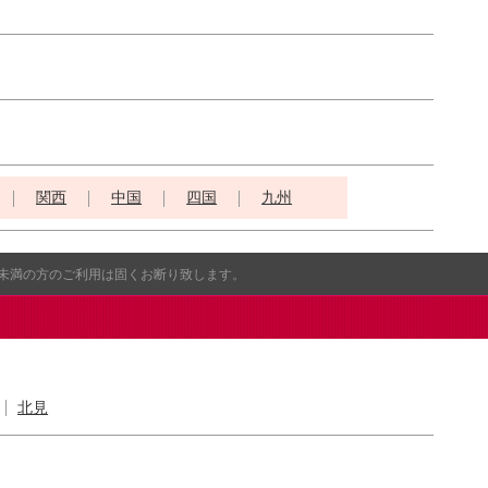
関西
中国
四国
九州
歳未満の方のご利用は固くお断り致します。
北見