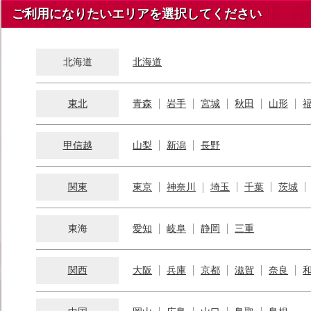
ご利用になりたいエリアを選択してください
北海道
北海道
東北
青森
岩手
宮城
秋田
山形
甲信越
山梨
新潟
長野
関東
東京
神奈川
埼玉
千葉
茨城
東海
愛知
岐阜
静岡
三重
関西
大阪
兵庫
京都
滋賀
奈良