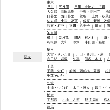
東京
品川
五反田
目黒・恵比寿・広尾
大久保・高田馬場
中野・高円寺
池
日暮里・西日暮里
鶯谷
上野・秋葉
錦糸町・小岩・葛西
銀座・新橋・汐
調布・府中
立川・八王子
町田
神奈川
横浜
新横浜
関内・桜木町
川崎
相模原・大和
厚木
小田原・箱根
埼玉
大宮・さいたま
川口・西川口・蕨
関東
春日部・岩槻
久喜
熊谷・本庄
千葉
千葉・栄町
船橋・西船橋・幕張
松
千葉その他
茨城
土浦・つくば
水戸・日立
取手・牛
栃木
宇都宮
小山・古河
那須塩原
栃
群馬