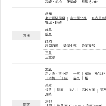
高崎・前橋
伊勢崎
群馬その他
愛知
名古屋駅周辺
名古屋北部
名古屋南
安城・岡崎
岐阜
岐阜
東海
静岡
静岡西部
静岡中部
静岡東部
三重
三重県
大阪
新大阪・西中島
十三
梅田（兎我野
日本橋・千日前
谷九
堺
兵庫
姫路
福原
加古川・高砂方面
明
尼崎
京都
関西
祇園
伏見/南インター
京都その他