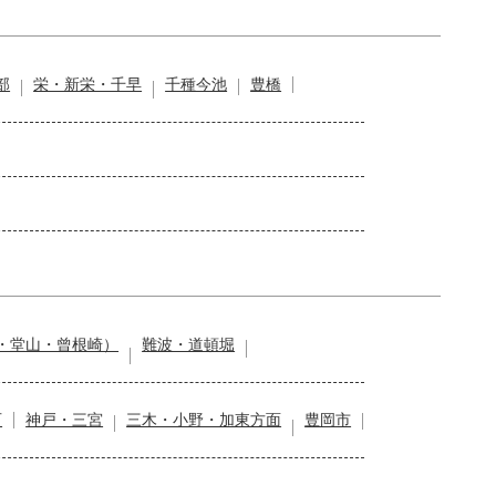
部
栄・新栄・千早
千種今池
豊橋
・堂山・曾根崎）
難波・道頓堀
石
神戸・三宮
三木・小野・加東方面
豊岡市