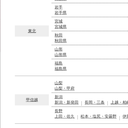
岩手
岩手県
宮城
宮城県
東北
秋田
秋田県
山形
山形県
福島
福島県
山梨
山梨・甲府
新潟
甲信越
新潟・新発田
長岡・三条
上越・柏
長野
上田・佐久
松本・塩尻・安曇野
伊