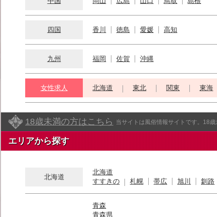
中国
岡山
広島
山口
鳥取
島根
四国
香川
徳島
愛媛
高知
九州
福岡
佐賀
沖縄
女性求人
北海道
東北
関東
東海
18歳未満の方はこちら
当サイトは風俗情報サイトです。18
エリアから探す
北海道
北海道
すすきの
札幌
帯広
旭川
釧路
青森
青森県