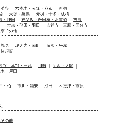
渋谷
六本木・赤坂・麻布
新宿
袋
大塚・巣鴨
赤羽・十条・板橋
原・神田
神楽坂・飯田橋・水道橋
吉原
留
大森・蒲田・羽田
吉祥寺・三鷹・国分寺
東京その他
・鶴見
堀之内・南町
藤沢・平塚
横須賀
越谷・草加・三郷
川越
所沢・入間
志木・戸田
戸・柏
市川・浦安
成田
木更津・市原
久
木その他