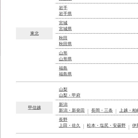
岩手
岩手県
宮城
宮城県
東北
秋田
秋田県
山形
山形県
福島
福島県
山梨
山梨・甲府
新潟
甲信越
新潟・新発田
長岡・三条
上越・柏
長野
上田・佐久
松本・塩尻・安曇野
伊