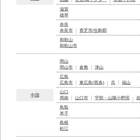
滋賀
雄琴
奈良
奈良市
香芝市/生駒郡
和歌山
和歌山市
岡山
岡山市
倉敷
津山
広島
広島市
東広島(西条)
呉
福山
山口
中国
周南
山口市
宇部・山陽小野田
鳥取
米子
島根
松江