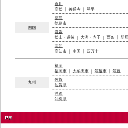
香川
高松
善通寺
琴平
徳島
徳島市
四国
愛媛
松山・道後
大洲・内子
西条
新
高知
高知市
南国
四万十
福岡
福岡市
大牟田市
筑後市
筑豊
佐賀
九州
佐賀県
沖縄
沖縄県
PR