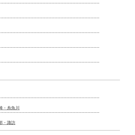
崎・糸魚川
那・諏訪