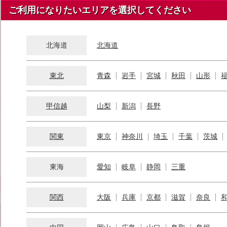
ご利用になりたいエリアを選択してください
北海道
北海道
東北
青森
岩手
宮城
秋田
山形
甲信越
山梨
新潟
長野
関東
東京
神奈川
埼玉
千葉
茨城
東海
愛知
岐阜
静岡
三重
関西
大阪
兵庫
京都
滋賀
奈良