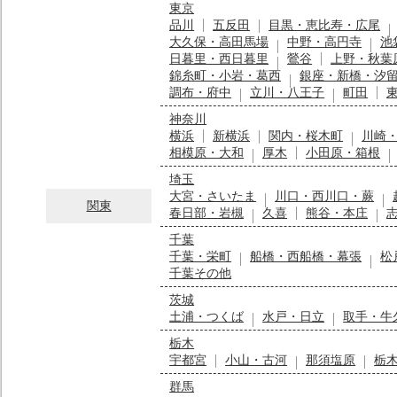
東京
品川
五反田
目黒・恵比寿・広尾
大久保・高田馬場
中野・高円寺
池
日暮里・西日暮里
鶯谷
上野・秋葉
錦糸町・小岩・葛西
銀座・新橋・汐
調布・府中
立川・八王子
町田
神奈川
横浜
新横浜
関内・桜木町
川崎
相模原・大和
厚木
小田原・箱根
埼玉
大宮・さいたま
川口・西川口・蕨
関東
春日部・岩槻
久喜
熊谷・本庄
千葉
千葉・栄町
船橋・西船橋・幕張
松
千葉その他
茨城
土浦・つくば
水戸・日立
取手・牛
栃木
宇都宮
小山・古河
那須塩原
栃
群馬