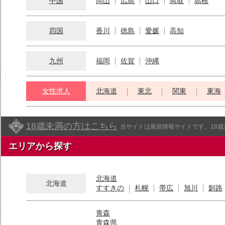
中国
岡山
広島
山口
鳥取
島根
四国
香川
徳島
愛媛
高知
九州
福岡
佐賀
沖縄
女性求人
北海道
東北
関東
東海
18歳未満の方はこちら
当サイトは風俗情報サイトです。18
エリアから探す
北海道
北海道
すすきの
札幌
帯広
旭川
釧路
青森
青森県