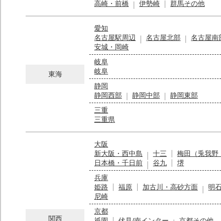
高崎・前橋
伊勢崎
群馬その他
愛知
名古屋駅周辺
名古屋北部
名古屋南
安城・岡崎
岐阜
岐阜
東海
静岡
静岡西部
静岡中部
静岡東部
三重
三重県
大阪
新大阪・西中島
十三
梅田（兎我野
日本橋・千日前
谷九
堺
兵庫
姫路
福原
加古川・高砂方面
明
尼崎
京都
関西
祇園
伏見/南インター
京都その他