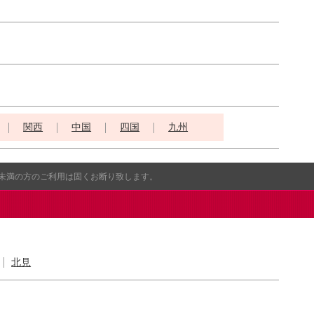
関西
中国
四国
九州
歳未満の方のご利用は固くお断り致します。
北見