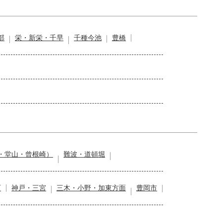
部
栄・新栄・千早
千種今池
豊橋
・堂山・曾根崎）
難波・道頓堀
石
神戸・三宮
三木・小野・加東方面
豊岡市