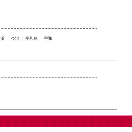
居浜
今治
宇和島
宇和