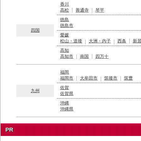
香川
高松
善通寺
琴平
徳島
徳島市
四国
愛媛
松山・道後
大洲・内子
西条
新
高知
高知市
南国
四万十
福岡
福岡市
大牟田市
筑後市
筑豊
佐賀
九州
佐賀県
沖縄
沖縄県
PR