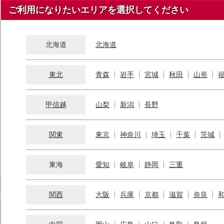
ご利用になりたいエリアを選択してください
北海道
北海道
東北
青森
岩手
宮城
秋田
山形
甲信越
山梨
新潟
長野
関東
東京
神奈川
埼玉
千葉
茨城
東海
愛知
岐阜
静岡
三重
関西
大阪
兵庫
京都
滋賀
奈良