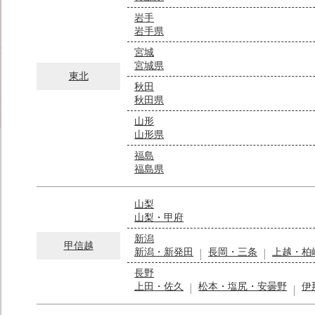
岩手
岩手県
宮城
宮城県
東北
秋田
秋田県
山形
山形県
福島
福島県
山梨
山梨・甲府
新潟
甲信越
新潟・新発田
長岡・三条
上越・柏
長野
上田・佐久
松本・塩尻・安曇野
伊