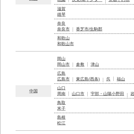
滋賀
雄琴
奈良
奈良市
香芝市/生駒郡
和歌山
和歌山市
岡山
岡山市
倉敷
津山
広島
広島市
東広島(西条)
呉
福山
山口
中国
周南
山口市
宇部・山陽小野田
鳥取
米子
島根
松江