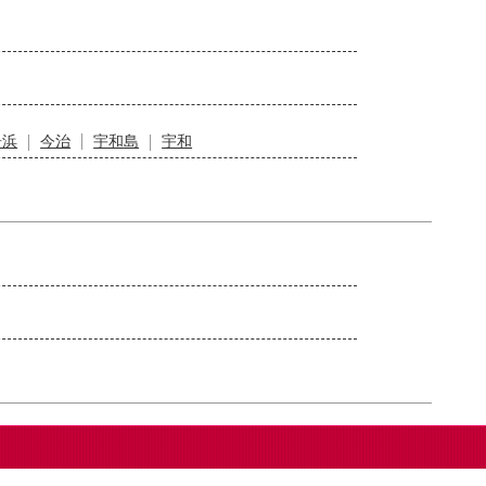
居浜
今治
宇和島
宇和