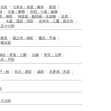
渋谷
六本木・赤坂・麻布
新宿
袋
大塚・巣鴨
赤羽・十条・板橋
原・神田
神楽坂・飯田橋・水道橋
吉原
留
大森・蒲田・羽田
吉祥寺・三鷹・国分寺
東京その他
・鶴見
堀之内・南町
藤沢・平塚
横須賀
越谷・草加・三郷
川越
所沢・入間
志木・戸田
戸・柏
市川・浦安
成田
木更津・市原
久
木その他