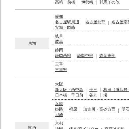
高崎・前橋
伊勢崎
群馬その他
愛知
名古屋駅周辺
名古屋北部
名古屋南
安城・岡崎
岐阜
岐阜
東海
静岡
静岡西部
静岡中部
静岡東部
三重
三重県
大阪
新大阪・西中島
十三
梅田（兎我野
日本橋・千日前
谷九
堺
兵庫
姫路
福原
加古川・高砂方面
明
尼崎
京都
関西
祇園
伏見/南インター
京都その他