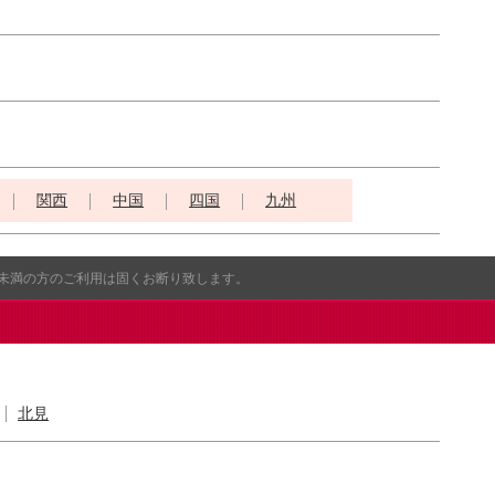
関西
中国
四国
九州
歳未満の方のご利用は固くお断り致します。
北見