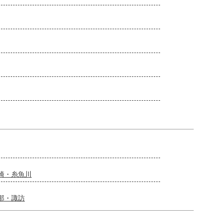
崎・糸魚川
那・諏訪