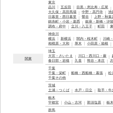
東京
品川
五反田
目黒・恵比寿・広尾
大久保・高田馬場
中野・高円寺
池
日暮里・西日暮里
鶯谷
上野・秋葉
錦糸町・小岩・葛西
銀座・新橋・汐
調布・府中
立川・八王子
町田
神奈川
横浜
新横浜
関内・桜木町
川崎
相模原・大和
厚木
小田原・箱根
埼玉
大宮・さいたま
川口・西川口・蕨
関東
春日部・岩槻
久喜
熊谷・本庄
千葉
千葉・栄町
船橋・西船橋・幕張
松
千葉その他
茨城
土浦・つくば
水戸・日立
取手・牛
栃木
宇都宮
小山・古河
那須塩原
栃
群馬