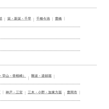
部
栄・新栄・千早
千種今池
豊橋
・堂山・曾根崎）
難波・道頓堀
石
神戸・三宮
三木・小野・加東方面
豊岡市