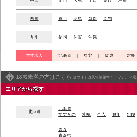
中国
岡山
広島
山口
鳥取
島根
四国
香川
徳島
愛媛
高知
九州
福岡
佐賀
沖縄
女性求人
北海道
東北
関東
東海
18歳未満の方はこちら
当サイトは風俗情報サイトです。18
エリアから探す
北海道
北海道
すすきの
札幌
帯広
旭川
釧路
青森
青森県