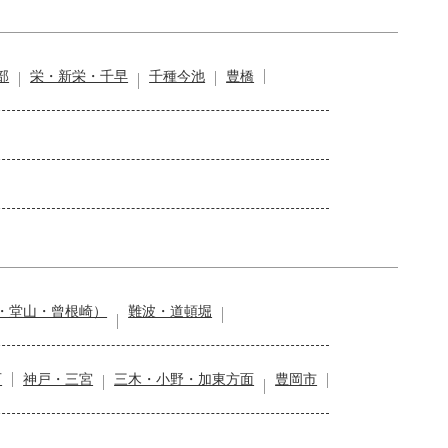
部
栄・新栄・千早
千種今池
豊橋
・堂山・曾根崎）
難波・道頓堀
石
神戸・三宮
三木・小野・加東方面
豊岡市