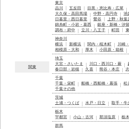
東京
品川
五反田
目黒・恵比寿・広尾
大久保・高田馬場
中野・高円寺
池
日暮里・西日暮里
鶯谷
上野・秋葉
錦糸町・小岩・葛西
銀座・新橋・汐
調布・府中
立川・八王子
町田
神奈川
横浜
新横浜
関内・桜木町
川崎
相模原・大和
厚木
小田原・箱根
埼玉
大宮・さいたま
川口・西川口・蕨
関東
春日部・岩槻
久喜
熊谷・本庄
千葉
千葉・栄町
船橋・西船橋・幕張
松
千葉その他
茨城
土浦・つくば
水戸・日立
取手・牛
栃木
宇都宮
小山・古河
那須塩原
栃
群馬