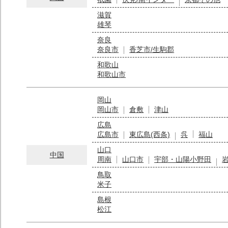
滋賀
雄琴
奈良
奈良市
香芝市/生駒郡
和歌山
和歌山市
岡山
岡山市
倉敷
津山
広島
広島市
東広島(西条)
呉
福山
山口
中国
周南
山口市
宇部・山陽小野田
鳥取
米子
島根
松江