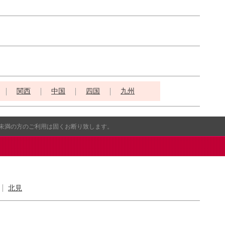
関西
中国
四国
九州
歳未満の方のご利用は固くお断り致します。
北見