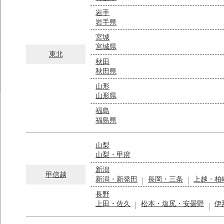
岩手
岩手県
宮城
宮城県
東北
秋田
秋田県
山形
山形県
福島
福島県
山梨
山梨・甲府
新潟
甲信越
新潟・新発田
長岡・三条
上越・柏
長野
上田・佐久
松本・塩尻・安曇野
伊