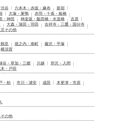
渋谷
六本木・赤坂・麻布
新宿
袋
大塚・巣鴨
赤羽・十条・板橋
原・神田
神楽坂・飯田橋・水道橋
吉原
留
大森・蒲田・羽田
吉祥寺・三鷹・国分寺
東京その他
・鶴見
堀之内・南町
藤沢・平塚
横須賀
越谷・草加・三郷
川越
所沢・入間
志木・戸田
戸・柏
市川・浦安
成田
木更津・市原
久
木その他