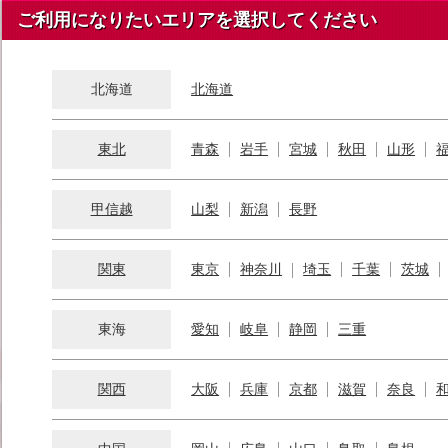
ご利用になりたいエリアを選択してください
北海道
北海道
東北
青森
岩手
宮城
秋田
山形
甲信越
山梨
新潟
長野
関東
東京
神奈川
埼玉
千葉
茨城
東海
愛知
岐阜
静岡
三重
関西
大阪
兵庫
京都
滋賀
奈良