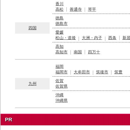
香川
高松
善通寺
琴平
徳島
徳島市
四国
愛媛
松山・道後
大洲・内子
西条
新
高知
高知市
南国
四万十
福岡
福岡市
大牟田市
筑後市
筑豊
佐賀
九州
佐賀県
沖縄
沖縄県
PR