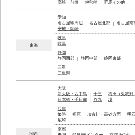
高崎・前橋
伊勢崎
群馬その他
愛知
名古屋駅周辺
名古屋北部
名古屋南
安城・岡崎
岐阜
岐阜
東海
静岡
静岡西部
静岡中部
静岡東部
三重
三重県
大阪
新大阪・西中島
十三
梅田（兎我野
日本橋・千日前
谷九
堺
兵庫
姫路
福原
加古川・高砂方面
明
尼崎
京都
関西
祇園
伏見/南インター
京都その他