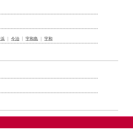
居浜
今治
宇和島
宇和