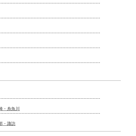
崎・糸魚川
那・諏訪