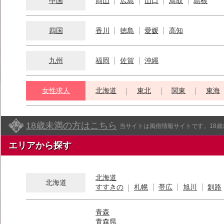
中国
岡山
広島
山口
鳥取
島根
四国
香川
徳島
愛媛
高知
九州
福岡
佐賀
沖縄
女性求人
北海道
東北
関東
東海
18歳未満の方はこちら
当サイトは風俗情報サイトです。18
エリアから探す
北海道
北海道
すすきの
札幌
帯広
旭川
釧路
青森
青森県