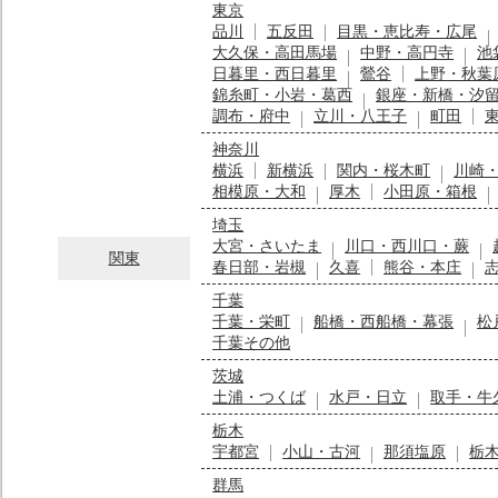
東京
品川
五反田
目黒・恵比寿・広尾
大久保・高田馬場
中野・高円寺
池
日暮里・西日暮里
鶯谷
上野・秋葉
錦糸町・小岩・葛西
銀座・新橋・汐
調布・府中
立川・八王子
町田
神奈川
横浜
新横浜
関内・桜木町
川崎
相模原・大和
厚木
小田原・箱根
埼玉
大宮・さいたま
川口・西川口・蕨
関東
春日部・岩槻
久喜
熊谷・本庄
千葉
千葉・栄町
船橋・西船橋・幕張
松
千葉その他
茨城
土浦・つくば
水戸・日立
取手・牛
栃木
宇都宮
小山・古河
那須塩原
栃
群馬