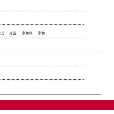
居浜
今治
宇和島
宇和