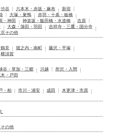
渋谷
六本木・赤坂・麻布
新宿
袋
大塚・巣鴨
赤羽・十条・板橋
原・神田
神楽坂・飯田橋・水道橋
吉原
留
大森・蒲田・羽田
吉祥寺・三鷹・国分寺
東京その他
・鶴見
堀之内・南町
藤沢・平塚
横須賀
越谷・草加・三郷
川越
所沢・入間
志木・戸田
戸・柏
市川・浦安
成田
木更津・市原
久
木その他