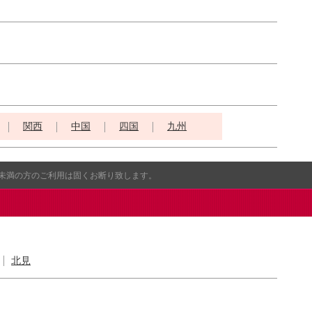
関西
中国
四国
九州
歳未満の方のご利用は固くお断り致します。
北見