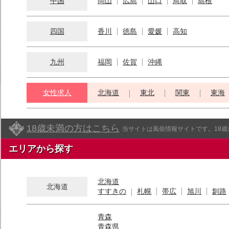
中国
岡山
広島
山口
鳥取
島根
四国
香川
徳島
愛媛
高知
九州
福岡
佐賀
沖縄
女性求人
北海道
東北
関東
東海
18歳未満の方はこちら
当サイトは風俗情報サイトです。18
エリアから探す
北海道
北海道
すすきの
札幌
帯広
旭川
釧路
青森
青森県