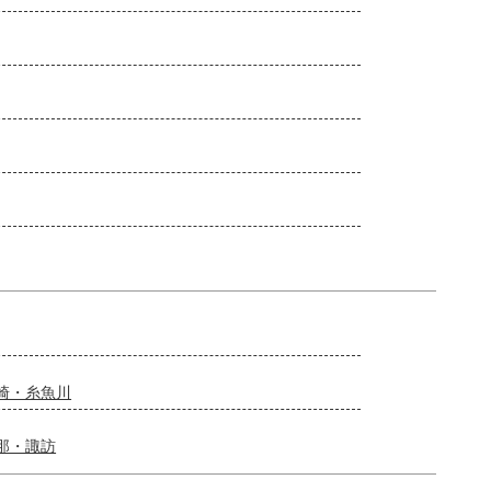
崎・糸魚川
那・諏訪