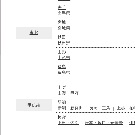
岩手
岩手県
宮城
宮城県
東北
秋田
秋田県
山形
山形県
福島
福島県
山梨
山梨・甲府
新潟
甲信越
新潟・新発田
長岡・三条
上越・柏
長野
上田・佐久
松本・塩尻・安曇野
伊