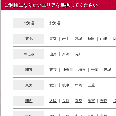
ご利用になりたいエリアを選択してください
北海道
北海道
東北
青森
岩手
宮城
秋田
山形
甲信越
山梨
新潟
長野
関東
東京
神奈川
埼玉
千葉
茨城
東海
愛知
岐阜
静岡
三重
関西
大阪
兵庫
京都
滋賀
奈良