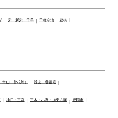
部
栄・新栄・千早
千種今池
豊橋
・堂山・曾根崎）
難波・道頓堀
石
神戸・三宮
三木・小野・加東方面
豊岡市