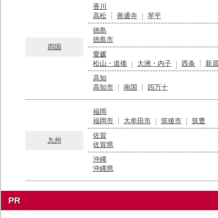
香川
高松
善通寺
琴平
徳島
徳島市
四国
愛媛
松山・道後
大洲・内子
西条
新
高知
高知市
南国
四万十
福岡
福岡市
大牟田市
筑後市
筑豊
佐賀
九州
佐賀県
沖縄
沖縄県
PR