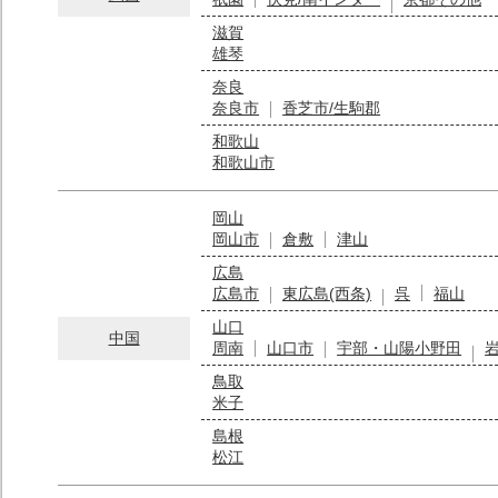
滋賀
雄琴
奈良
奈良市
香芝市/生駒郡
和歌山
和歌山市
岡山
岡山市
倉敷
津山
広島
広島市
東広島(西条)
呉
福山
山口
中国
周南
山口市
宇部・山陽小野田
鳥取
米子
島根
松江