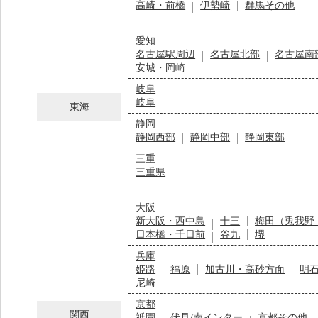
高崎・前橋
伊勢崎
群馬その他
愛知
名古屋駅周辺
名古屋北部
名古屋南
安城・岡崎
岐阜
岐阜
東海
静岡
静岡西部
静岡中部
静岡東部
三重
三重県
大阪
新大阪・西中島
十三
梅田（兎我野
日本橋・千日前
谷九
堺
兵庫
姫路
福原
加古川・高砂方面
明
尼崎
京都
関西
祇園
伏見/南インター
京都その他