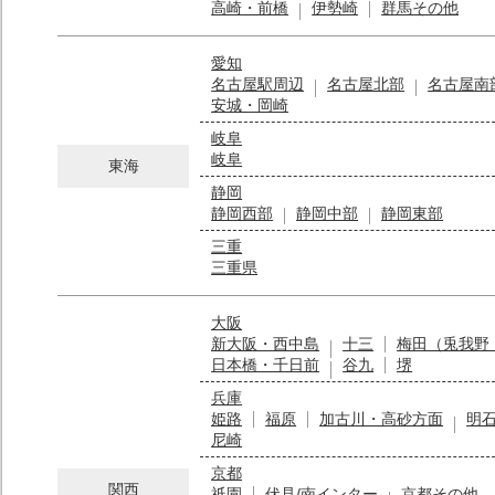
高崎・前橋
伊勢崎
群馬その他
愛知
名古屋駅周辺
名古屋北部
名古屋南
安城・岡崎
岐阜
岐阜
東海
静岡
静岡西部
静岡中部
静岡東部
三重
三重県
大阪
新大阪・西中島
十三
梅田（兎我野
日本橋・千日前
谷九
堺
兵庫
姫路
福原
加古川・高砂方面
明
尼崎
京都
関西
祇園
伏見/南インター
京都その他