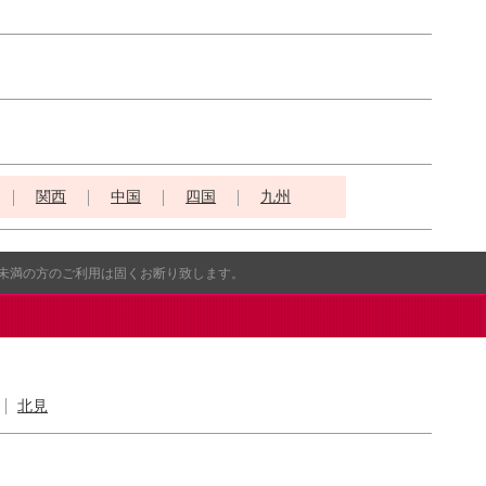
関西
中国
四国
九州
歳未満の方のご利用は固くお断り致します。
北見