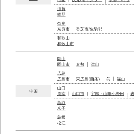
滋賀
雄琴
奈良
奈良市
香芝市/生駒郡
和歌山
和歌山市
岡山
岡山市
倉敷
津山
広島
広島市
東広島(西条)
呉
福山
山口
中国
周南
山口市
宇部・山陽小野田
鳥取
米子
島根
松江