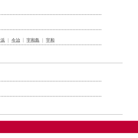
居浜
今治
宇和島
宇和