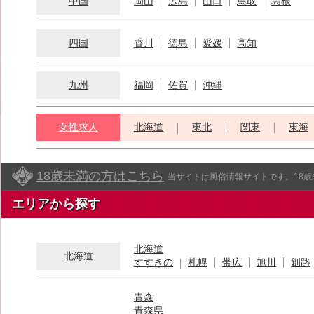
中国
岡山
広島
山口
鳥取
島根
四国
香川
徳島
愛媛
高知
九州
福岡
佐賀
沖縄
女性求人
北海道
東北
関東
東海
18歳未満の方はこちら
当サイトは風俗情報サイトです。18
エリアから探す
北海道
北海道
すすきの
札幌
帯広
旭川
釧路
青森
青森県