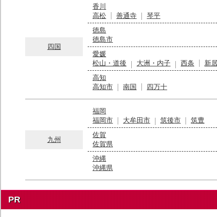
香川
高松
善通寺
琴平
徳島
徳島市
四国
愛媛
松山・道後
大洲・内子
西条
新
高知
高知市
南国
四万十
福岡
福岡市
大牟田市
筑後市
筑豊
佐賀
九州
佐賀県
沖縄
沖縄県
PR