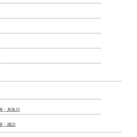
崎・糸魚川
那・諏訪