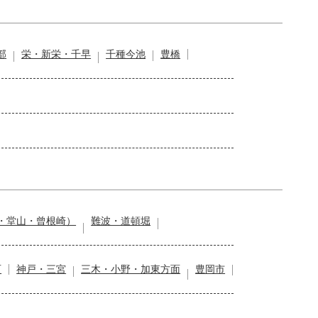
部
栄・新栄・千早
千種今池
豊橋
・堂山・曾根崎）
難波・道頓堀
石
神戸・三宮
三木・小野・加東方面
豊岡市