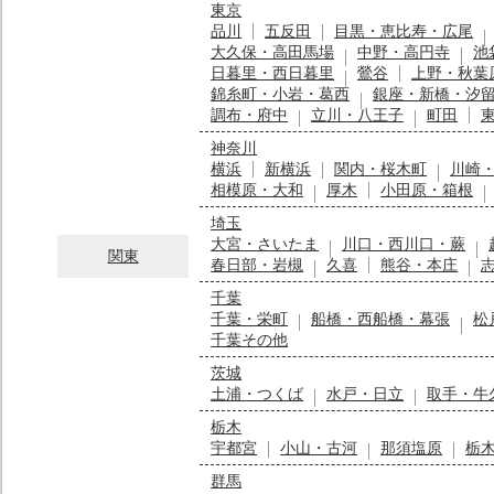
東京
品川
五反田
目黒・恵比寿・広尾
大久保・高田馬場
中野・高円寺
池
日暮里・西日暮里
鶯谷
上野・秋葉
錦糸町・小岩・葛西
銀座・新橋・汐
調布・府中
立川・八王子
町田
神奈川
横浜
新横浜
関内・桜木町
川崎
相模原・大和
厚木
小田原・箱根
埼玉
大宮・さいたま
川口・西川口・蕨
関東
春日部・岩槻
久喜
熊谷・本庄
千葉
千葉・栄町
船橋・西船橋・幕張
松
千葉その他
茨城
土浦・つくば
水戸・日立
取手・牛
栃木
宇都宮
小山・古河
那須塩原
栃
群馬