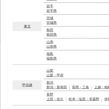
岩手
岩手県
宮城
宮城県
東北
秋田
秋田県
山形
山形県
福島
福島県
山梨
山梨・甲府
新潟
甲信越
新潟・新発田
長岡・三条
上越・柏
長野
上田・佐久
松本・塩尻・安曇野
伊