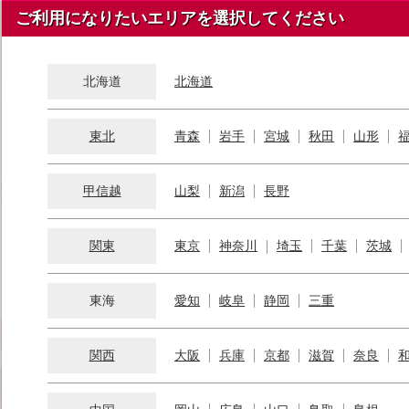
ご利用になりたいエリアを選択してください
北海道
北海道
東北
青森
岩手
宮城
秋田
山形
甲信越
山梨
新潟
長野
関東
東京
神奈川
埼玉
千葉
茨城
東海
愛知
岐阜
静岡
三重
関西
大阪
兵庫
京都
滋賀
奈良