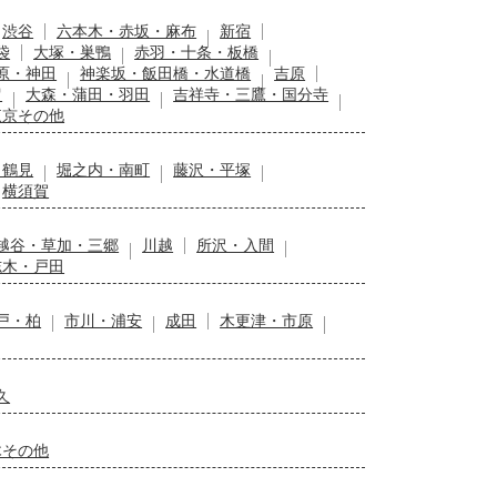
渋谷
六本木・赤坂・麻布
新宿
袋
大塚・巣鴨
赤羽・十条・板橋
原・神田
神楽坂・飯田橋・水道橋
吉原
留
大森・蒲田・羽田
吉祥寺・三鷹・国分寺
東京その他
・鶴見
堀之内・南町
藤沢・平塚
横須賀
越谷・草加・三郷
川越
所沢・入間
志木・戸田
戸・柏
市川・浦安
成田
木更津・市原
久
木その他