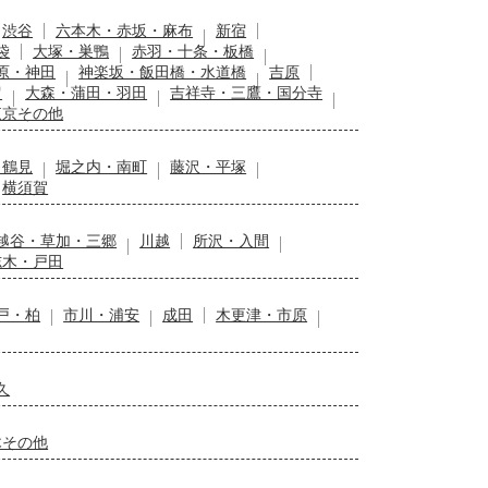
渋谷
六本木・赤坂・麻布
新宿
袋
大塚・巣鴨
赤羽・十条・板橋
原・神田
神楽坂・飯田橋・水道橋
吉原
留
大森・蒲田・羽田
吉祥寺・三鷹・国分寺
東京その他
・鶴見
堀之内・南町
藤沢・平塚
横須賀
越谷・草加・三郷
川越
所沢・入間
志木・戸田
戸・柏
市川・浦安
成田
木更津・市原
久
木その他