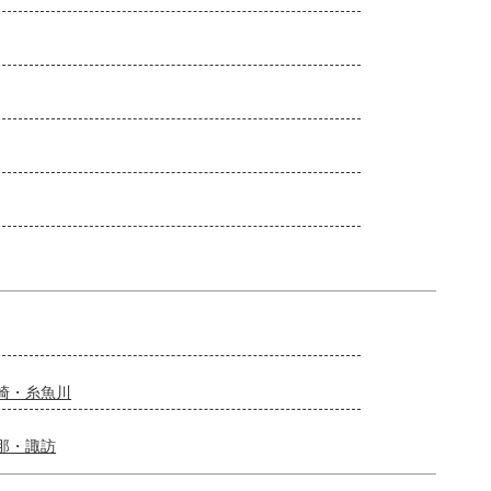
崎・糸魚川
那・諏訪