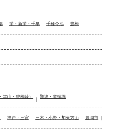
部
栄・新栄・千早
千種今池
豊橋
・堂山・曾根崎）
難波・道頓堀
石
神戸・三宮
三木・小野・加東方面
豊岡市