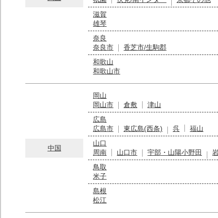
滋賀
雄琴
奈良
奈良市
香芝市/生駒郡
和歌山
和歌山市
岡山
岡山市
倉敷
津山
広島
広島市
東広島(西条)
呉
福山
山口
中国
周南
山口市
宇部・山陽小野田
鳥取
米子
島根
松江