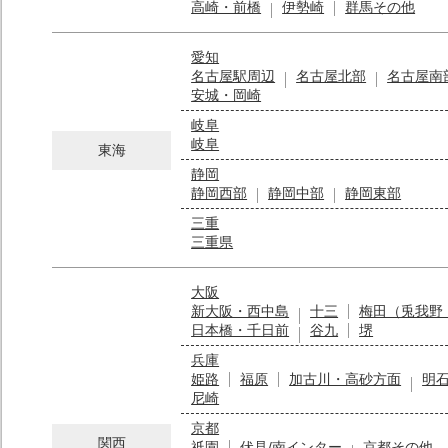
高崎・前橋
伊勢崎
群馬その他
愛知
名古屋駅周辺
名古屋北部
名古屋南
安城・岡崎
岐阜
岐阜
東海
静岡
静岡西部
静岡中部
静岡東部
三重
三重県
大阪
新大阪・西中島
十三
梅田（兎我野
日本橋・千日前
谷九
堺
兵庫
姫路
福原
加古川・高砂方面
明
尼崎
京都
関西
祇園
伏見/南インター
京都その他