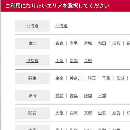
ご利用になりたいエリアを選択してください
北海道
北海道
東北
青森
岩手
宮城
秋田
山形
甲信越
山梨
新潟
長野
関東
東京
神奈川
埼玉
千葉
茨城
東海
愛知
岐阜
静岡
三重
関西
大阪
兵庫
京都
滋賀
奈良