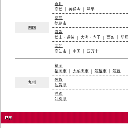
香川
高松
善通寺
琴平
徳島
徳島市
四国
愛媛
松山・道後
大洲・内子
西条
新
高知
高知市
南国
四万十
福岡
福岡市
大牟田市
筑後市
筑豊
佐賀
九州
佐賀県
沖縄
沖縄県
PR