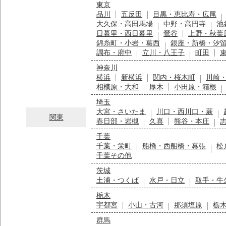
東京
品川
五反田
目黒・恵比寿・広尾
大久保・高田馬場
中野・高円寺
池
日暮里・西日暮里
鶯谷
上野・秋葉
錦糸町・小岩・葛西
銀座・新橋・汐
調布・府中
立川・八王子
町田
神奈川
横浜
新横浜
関内・桜木町
川崎
相模原・大和
厚木
小田原・箱根
埼玉
大宮・さいたま
川口・西川口・蕨
関東
春日部・岩槻
久喜
熊谷・本庄
千葉
千葉・栄町
船橋・西船橋・幕張
松
千葉その他
茨城
土浦・つくば
水戸・日立
取手・牛
栃木
宇都宮
小山・古河
那須塩原
栃
群馬