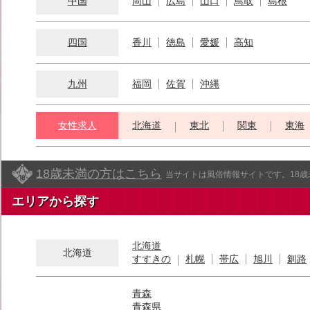
中国
岡山
広島
山口
鳥取
島根
四国
香川
徳島
愛媛
高知
九州
福岡
佐賀
沖縄
女性求人
北海道
東北
関東
東海
18歳未満の方はこちら
当サイトは風俗情報サイトです。18
エリアから探す
北海道
北海道
すすきの
札幌
帯広
旭川
釧路
青森
青森県