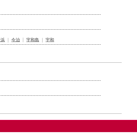
居浜
今治
宇和島
宇和