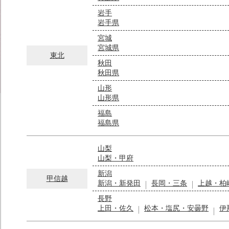
岩手
岩手県
宮城
宮城県
東北
秋田
秋田県
山形
山形県
福島
福島県
山梨
山梨・甲府
新潟
甲信越
新潟・新発田
長岡・三条
上越・柏
長野
上田・佐久
松本・塩尻・安曇野
伊