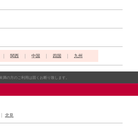
関西
中国
四国
九州
歳未満の方のご利用は固くお断り致します。
北見