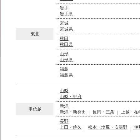
岩手
岩手県
宮城
宮城県
東北
秋田
秋田県
山形
山形県
福島
福島県
山梨
山梨・甲府
新潟
甲信越
新潟・新発田
長岡・三条
上越・柏
長野
上田・佐久
松本・塩尻・安曇野
伊