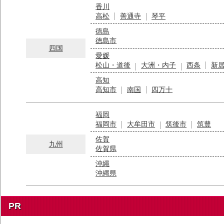
香川
高松
善通寺
琴平
徳島
徳島市
四国
愛媛
松山・道後
大洲・内子
西条
新
高知
高知市
南国
四万十
福岡
福岡市
大牟田市
筑後市
筑豊
佐賀
九州
佐賀県
沖縄
沖縄県
PR