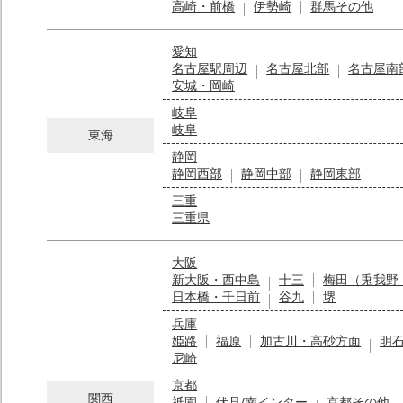
高崎・前橋
伊勢崎
群馬その他
愛知
名古屋駅周辺
名古屋北部
名古屋南
安城・岡崎
岐阜
岐阜
東海
静岡
静岡西部
静岡中部
静岡東部
三重
三重県
大阪
新大阪・西中島
十三
梅田（兎我野
日本橋・千日前
谷九
堺
兵庫
姫路
福原
加古川・高砂方面
明
尼崎
京都
関西
祇園
伏見/南インター
京都その他