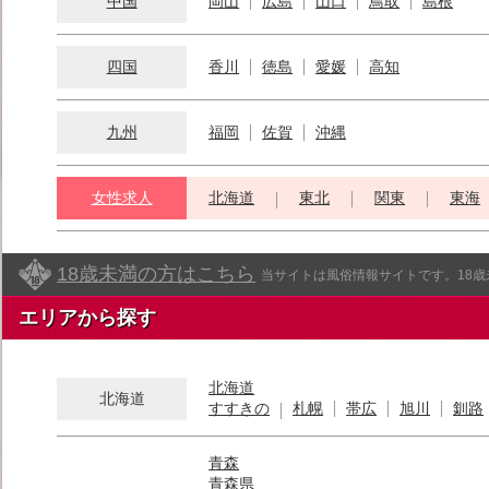
中国
岡山
広島
山口
鳥取
島根
四国
香川
徳島
愛媛
高知
九州
福岡
佐賀
沖縄
女性求人
北海道
東北
関東
東海
18歳未満の方はこちら
当サイトは風俗情報サイトです。18
エリアから探す
北海道
北海道
すすきの
札幌
帯広
旭川
釧路
青森
青森県