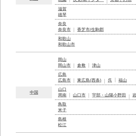
滋賀
雄琴
奈良
奈良市
香芝市/生駒郡
和歌山
和歌山市
岡山
岡山市
倉敷
津山
広島
広島市
東広島(西条)
呉
福山
山口
中国
周南
山口市
宇部・山陽小野田
鳥取
米子
島根
松江