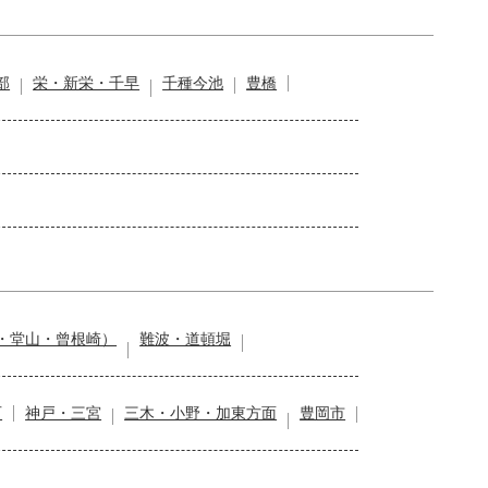
部
栄・新栄・千早
千種今池
豊橋
・堂山・曾根崎）
難波・道頓堀
石
神戸・三宮
三木・小野・加東方面
豊岡市