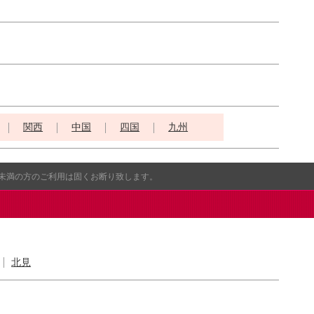
関西
中国
四国
九州
歳未満の方のご利用は固くお断り致します。
北見