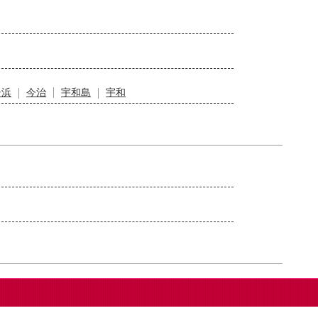
居浜
今治
宇和島
宇和