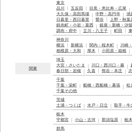
東京
品川
五反田
目黒・恵比寿・広尾
大久保・高田馬場
中野・高円寺
池
日暮里・西日暮里
鶯谷
上野・秋葉
錦糸町・小岩・葛西
銀座・新橋・汐
調布・府中
立川・八王子
町田
神奈川
横浜
新横浜
関内・桜木町
川崎
相模原・大和
厚木
小田原・箱根
埼玉
大宮・さいたま
川口・西川口・蕨
関東
春日部・岩槻
久喜
熊谷・本庄
千葉
千葉・栄町
船橋・西船橋・幕張
松
千葉その他
茨城
土浦・つくば
水戸・日立
取手・牛
栃木
宇都宮
小山・古河
那須塩原
栃
群馬