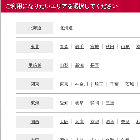
ご利用になりたいエリアを選択してください
北海道
北海道
東北
青森
岩手
宮城
秋田
山形
甲信越
山梨
新潟
長野
関東
東京
神奈川
埼玉
千葉
茨城
東海
愛知
岐阜
静岡
三重
関西
大阪
兵庫
京都
滋賀
奈良