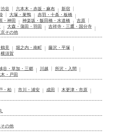
渋谷
六本木・赤坂・麻布
新宿
袋
大塚・巣鴨
赤羽・十条・板橋
原・神田
神楽坂・飯田橋・水道橋
吉原
留
大森・蒲田・羽田
吉祥寺・三鷹・国分寺
東京その他
・鶴見
堀之内・南町
藤沢・平塚
横須賀
越谷・草加・三郷
川越
所沢・入間
志木・戸田
戸・柏
市川・浦安
成田
木更津・市原
久
木その他