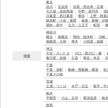
東京
品川
五反田
目黒・恵比寿・広尾
大久保・高田馬場
中野・高円寺
池
日暮里・西日暮里
鶯谷
上野・秋葉
錦糸町・小岩・葛西
銀座・新橋・汐
調布・府中
立川・八王子
町田
神奈川
横浜
新横浜
関内・桜木町
川崎
相模原・大和
厚木
小田原・箱根
埼玉
大宮・さいたま
川口・西川口・蕨
関東
春日部・岩槻
久喜
熊谷・本庄
千葉
千葉・栄町
船橋・西船橋・幕張
松
千葉その他
茨城
土浦・つくば
水戸・日立
取手・牛
栃木
宇都宮
小山・古河
那須塩原
栃
群馬