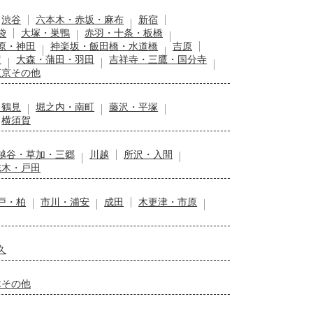
渋谷
六本木・赤坂・麻布
新宿
袋
大塚・巣鴨
赤羽・十条・板橋
原・神田
神楽坂・飯田橋・水道橋
吉原
留
大森・蒲田・羽田
吉祥寺・三鷹・国分寺
東京その他
・鶴見
堀之内・南町
藤沢・平塚
横須賀
越谷・草加・三郷
川越
所沢・入間
志木・戸田
戸・柏
市川・浦安
成田
木更津・市原
久
木その他