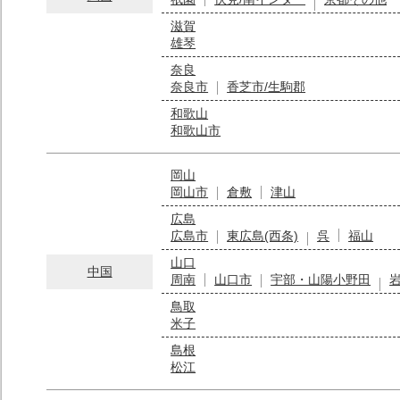
滋賀
雄琴
奈良
奈良市
香芝市/生駒郡
和歌山
和歌山市
岡山
岡山市
倉敷
津山
広島
広島市
東広島(西条)
呉
福山
山口
中国
周南
山口市
宇部・山陽小野田
鳥取
米子
島根
松江