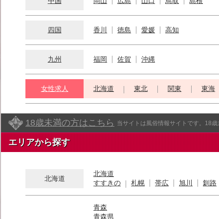
中国
岡山
広島
山口
鳥取
島根
四国
香川
徳島
愛媛
高知
九州
福岡
佐賀
沖縄
女性求人
北海道
東北
関東
東海
18歳未満の方はこちら
当サイトは風俗情報サイトです。18
エリアから探す
北海道
北海道
すすきの
札幌
帯広
旭川
釧路
青森
青森県