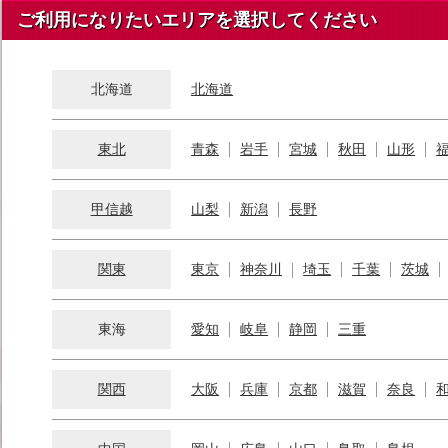
ご利用になりたいエリアを選択してください
北海道
北海道
東北
青森
岩手
宮城
秋田
山形
甲信越
山梨
新潟
長野
関東
東京
神奈川
埼玉
千葉
茨城
東海
愛知
岐阜
静岡
三重
関西
大阪
兵庫
京都
滋賀
奈良