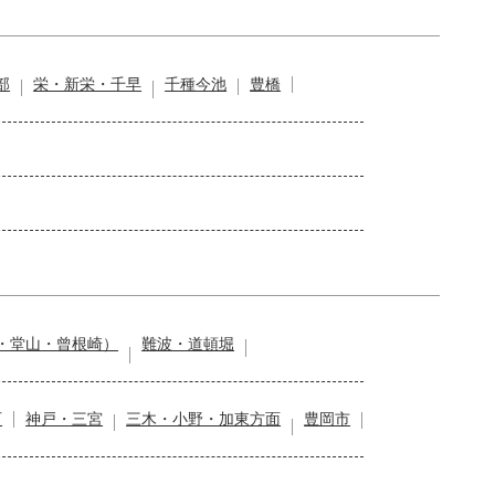
部
栄・新栄・千早
千種今池
豊橋
・堂山・曾根崎）
難波・道頓堀
石
神戸・三宮
三木・小野・加東方面
豊岡市