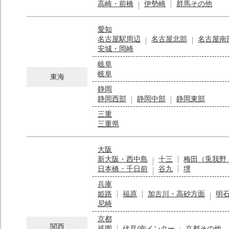
高崎・前橋
伊勢崎
群馬その他
愛知
名古屋駅周辺
名古屋北部
名古屋南
安城・岡崎
岐阜
岐阜
東海
静岡
静岡西部
静岡中部
静岡東部
三重
三重県
大阪
新大阪・西中島
十三
梅田（兎我野
日本橋・千日前
谷九
堺
兵庫
姫路
福原
加古川・高砂方面
明
尼崎
京都
関西
祇園
伏見/南インター
京都その他