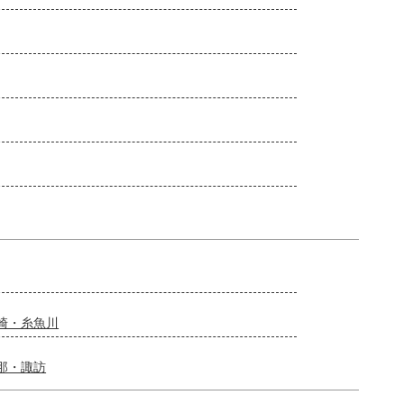
崎・糸魚川
那・諏訪