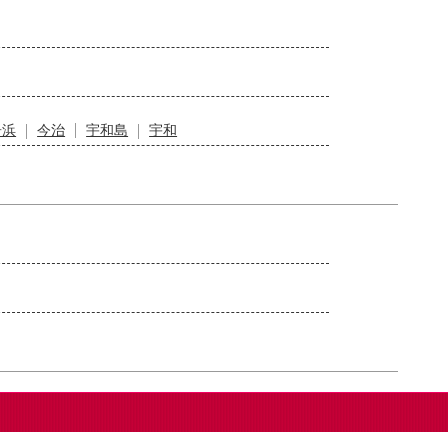
居浜
今治
宇和島
宇和