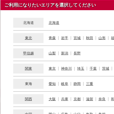
ご利用になりたいエリアを選択してください
北海道
北海道
東北
青森
岩手
宮城
秋田
山形
甲信越
山梨
新潟
長野
関東
東京
神奈川
埼玉
千葉
茨城
東海
愛知
岐阜
静岡
三重
関西
大阪
兵庫
京都
滋賀
奈良