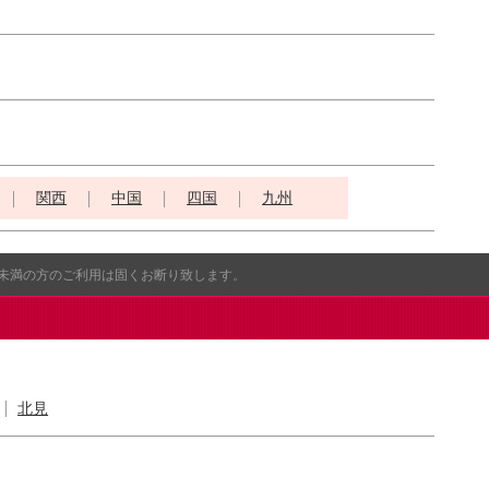
関西
中国
四国
九州
歳未満の方のご利用は固くお断り致します。
北見