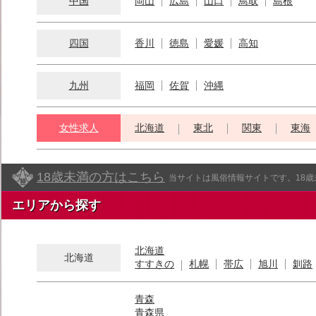
中国
岡山
広島
山口
鳥取
島根
四国
香川
徳島
愛媛
高知
九州
福岡
佐賀
沖縄
女性求人
北海道
東北
関東
東海
18歳未満の方はこちら
当サイトは風俗情報サイトです。18
エリアから探す
北海道
北海道
すすきの
札幌
帯広
旭川
釧路
青森
青森県