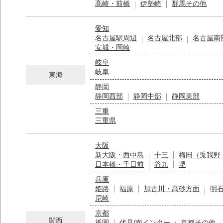
高崎・前橋
伊勢崎
群馬その他
愛知
名古屋駅周辺
名古屋北部
名古屋南
安城・岡崎
岐阜
岐阜
東海
静岡
静岡西部
静岡中部
静岡東部
三重
三重県
大阪
新大阪・西中島
十三
梅田（兎我野
日本橋・千日前
谷九
堺
兵庫
姫路
福原
加古川・高砂方面
明
尼崎
京都
関西
祇園
伏見/南インター
京都その他