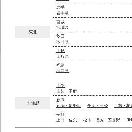
岩手
岩手県
宮城
宮城県
東北
秋田
秋田県
山形
山形県
福島
福島県
山梨
山梨・甲府
新潟
甲信越
新潟・新発田
長岡・三条
上越・柏
長野
上田・佐久
松本・塩尻・安曇野
伊