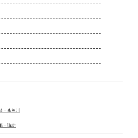
崎・糸魚川
那・諏訪