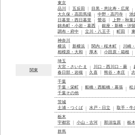
東京
品川
五反田
目黒・恵比寿・広尾
大久保・高田馬場
中野・高円寺
池
日暮里・西日暮里
鶯谷
上野・秋葉
錦糸町・小岩・葛西
銀座・新橋・汐
調布・府中
立川・八王子
町田
神奈川
横浜
新横浜
関内・桜木町
川崎
相模原・大和
厚木
小田原・箱根
埼玉
大宮・さいたま
川口・西川口・蕨
関東
春日部・岩槻
久喜
熊谷・本庄
千葉
千葉・栄町
船橋・西船橋・幕張
松
千葉その他
茨城
土浦・つくば
水戸・日立
取手・牛
栃木
宇都宮
小山・古河
那須塩原
栃
群馬