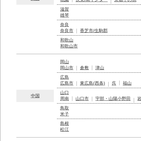
滋賀
雄琴
奈良
奈良市
香芝市/生駒郡
和歌山
和歌山市
岡山
岡山市
倉敷
津山
広島
広島市
東広島(西条)
呉
福山
山口
中国
周南
山口市
宇部・山陽小野田
鳥取
米子
島根
松江