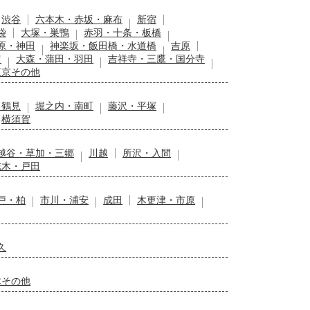
渋谷
六本木・赤坂・麻布
新宿
袋
大塚・巣鴨
赤羽・十条・板橋
原・神田
神楽坂・飯田橋・水道橋
吉原
留
大森・蒲田・羽田
吉祥寺・三鷹・国分寺
東京その他
・鶴見
堀之内・南町
藤沢・平塚
横須賀
越谷・草加・三郷
川越
所沢・入間
志木・戸田
戸・柏
市川・浦安
成田
木更津・市原
久
木その他