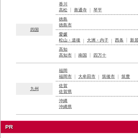
香川
高松
善通寺
琴平
徳島
徳島市
四国
愛媛
松山・道後
大洲・内子
西条
新
高知
高知市
南国
四万十
福岡
福岡市
大牟田市
筑後市
筑豊
佐賀
九州
佐賀県
沖縄
沖縄県
PR