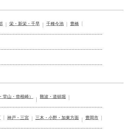
部
栄・新栄・千早
千種今池
豊橋
・堂山・曾根崎）
難波・道頓堀
石
神戸・三宮
三木・小野・加東方面
豊岡市