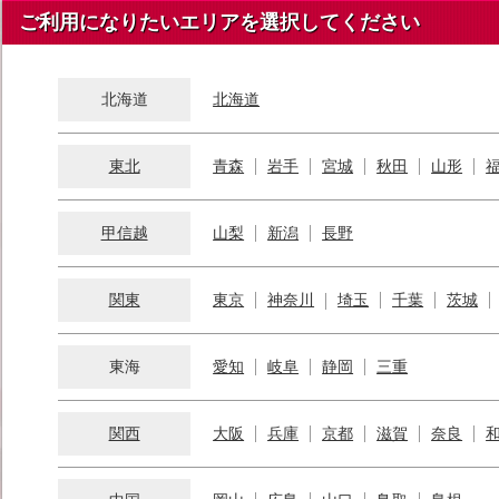
ご利用になりたいエリアを選択してください
北海道
北海道
東北
青森
岩手
宮城
秋田
山形
甲信越
山梨
新潟
長野
関東
東京
神奈川
埼玉
千葉
茨城
東海
愛知
岐阜
静岡
三重
関西
大阪
兵庫
京都
滋賀
奈良