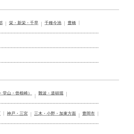
部
栄・新栄・千早
千種今池
豊橋
・堂山・曾根崎）
難波・道頓堀
石
神戸・三宮
三木・小野・加東方面
豊岡市