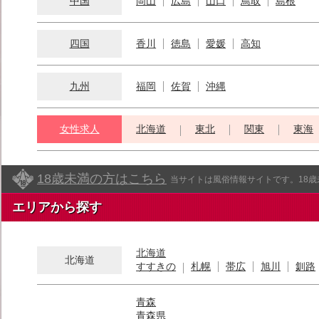
中国
岡山
広島
山口
鳥取
島根
四国
香川
徳島
愛媛
高知
九州
福岡
佐賀
沖縄
女性求人
北海道
東北
関東
東海
18歳未満の方はこちら
当サイトは風俗情報サイトです。18
エリアから探す
北海道
北海道
すすきの
札幌
帯広
旭川
釧路
青森
青森県