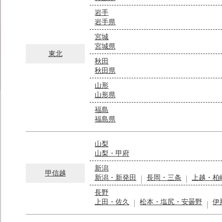
岩手
岩手県
宮城
宮城県
東北
秋田
秋田県
山形
山形県
福島
福島県
山梨
山梨・甲府
新潟
甲信越
新潟・新発田
長岡・三条
上越・柏
長野
上田・佐久
松本・塩尻・安曇野
伊