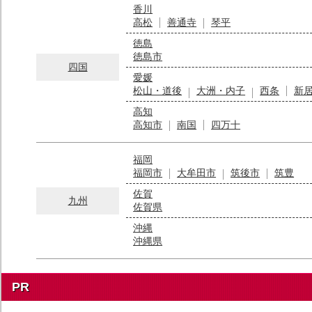
香川
高松
善通寺
琴平
徳島
徳島市
四国
愛媛
松山・道後
大洲・内子
西条
新
高知
高知市
南国
四万十
福岡
福岡市
大牟田市
筑後市
筑豊
佐賀
九州
佐賀県
沖縄
沖縄県
PR