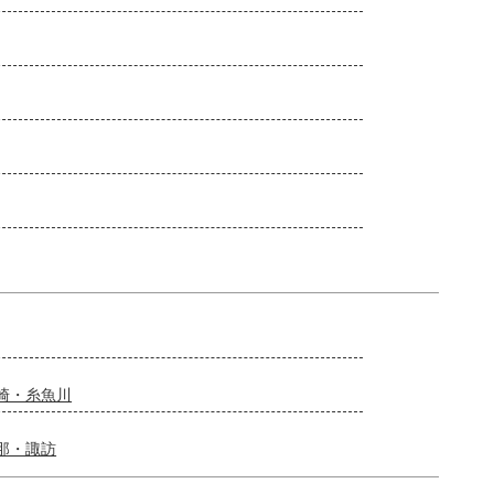
崎・糸魚川
那・諏訪