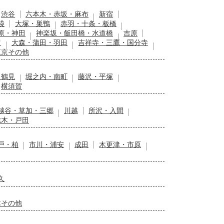
渋谷
六本木・赤坂・麻布
新宿
袋
大塚・巣鴨
赤羽・十条・板橋
原・神田
神楽坂・飯田橋・水道橋
吉原
留
大森・蒲田・羽田
吉祥寺・三鷹・国分寺
東京その他
・鶴見
堀之内・南町
藤沢・平塚
横須賀
越谷・草加・三郷
川越
所沢・入間
志木・戸田
戸・柏
市川・浦安
成田
木更津・市原
久
木その他