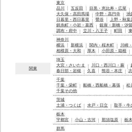
東京
品川
五反田
目黒・恵比寿・広尾
大久保・高田馬場
中野・高円寺
池
日暮里・西日暮里
鶯谷
上野・秋葉
錦糸町・小岩・葛西
銀座・新橋・汐
調布・府中
立川・八王子
町田
神奈川
横浜
新横浜
関内・桜木町
川崎
相模原・大和
厚木
小田原・箱根
埼玉
大宮・さいたま
川口・西川口・蕨
関東
春日部・岩槻
久喜
熊谷・本庄
千葉
千葉・栄町
船橋・西船橋・幕張
松
千葉その他
茨城
土浦・つくば
水戸・日立
取手・牛
栃木
宇都宮
小山・古河
那須塩原
栃
群馬