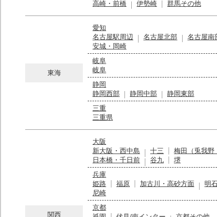
高崎・前橋
伊勢崎
群馬その他
愛知
名古屋駅周辺
名古屋北部
名古屋南
安城・岡崎
岐阜
岐阜
東海
静岡
静岡西部
静岡中部
静岡東部
三重
三重県
大阪
新大阪・西中島
十三
梅田（兎我野
日本橋・千日前
谷九
堺
兵庫
姫路
福原
加古川・高砂方面
明
尼崎
京都
関西
祇園
伏見/南インター
京都その他