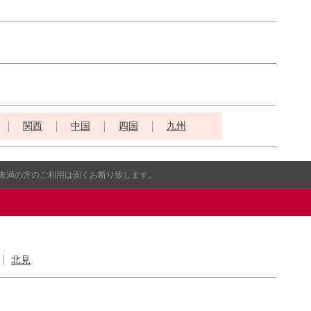
関西
中国
四国
九州
歳未満の方のご利用は固くお断り致します。
北見