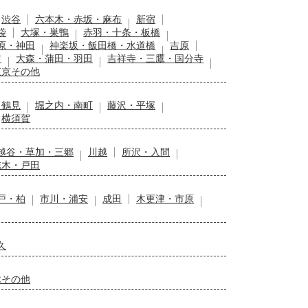
渋谷
六本木・赤坂・麻布
新宿
袋
大塚・巣鴨
赤羽・十条・板橋
原・神田
神楽坂・飯田橋・水道橋
吉原
留
大森・蒲田・羽田
吉祥寺・三鷹・国分寺
東京その他
・鶴見
堀之内・南町
藤沢・平塚
横須賀
越谷・草加・三郷
川越
所沢・入間
志木・戸田
戸・柏
市川・浦安
成田
木更津・市原
久
木その他