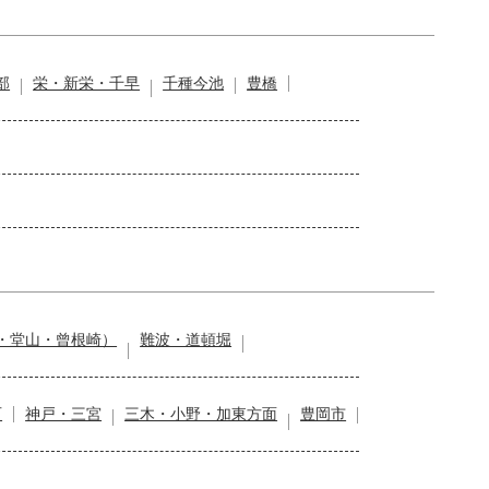
部
栄・新栄・千早
千種今池
豊橋
・堂山・曾根崎）
難波・道頓堀
石
神戸・三宮
三木・小野・加東方面
豊岡市