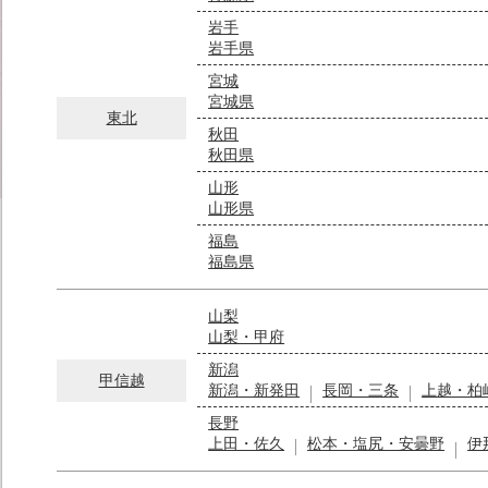
岩手
岩手県
宮城
宮城県
東北
秋田
秋田県
山形
山形県
福島
福島県
山梨
山梨・甲府
新潟
甲信越
新潟・新発田
長岡・三条
上越・柏
長野
上田・佐久
松本・塩尻・安曇野
伊