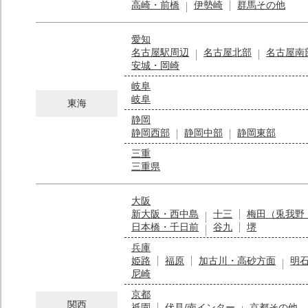
高崎・前橋
伊勢崎
群馬その他
愛知
名古屋駅周辺
名古屋北部
名古屋南
安城・岡崎
岐阜
岐阜
東海
静岡
静岡西部
静岡中部
静岡東部
三重
三重県
大阪
新大阪・西中島
十三
梅田（兎我野
日本橋・千日前
谷九
堺
兵庫
姫路
福原
加古川・高砂方面
明
尼崎
京都
関西
祇園
伏見/南インター
京都その他