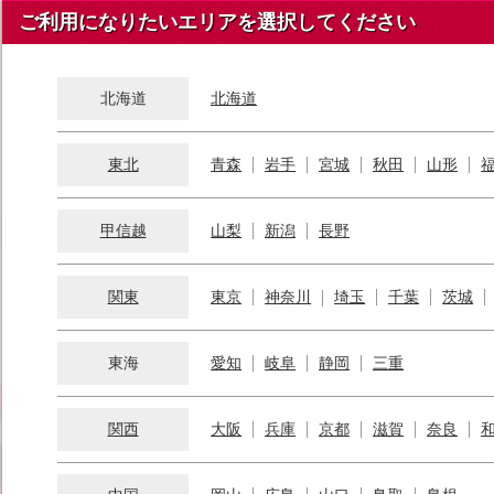
ご利用になりたいエリアを選択してください
北海道
北海道
東北
青森
岩手
宮城
秋田
山形
甲信越
山梨
新潟
長野
関東
東京
神奈川
埼玉
千葉
茨城
東海
愛知
岐阜
静岡
三重
関西
大阪
兵庫
京都
滋賀
奈良