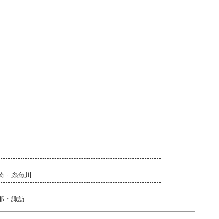
崎・糸魚川
那・諏訪