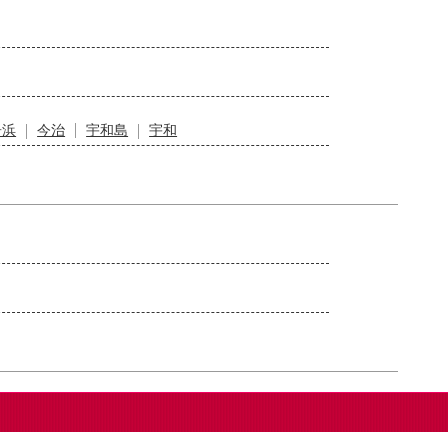
居浜
今治
宇和島
宇和