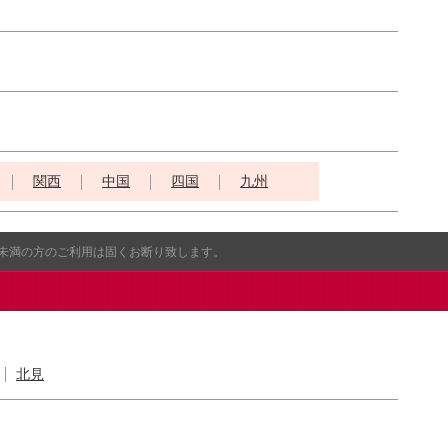
関西
中国
四国
九州
歳未満の方のご利用は固くお断り致します。
北見