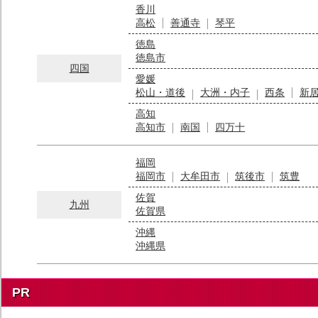
香川
高松
善通寺
琴平
徳島
徳島市
四国
愛媛
松山・道後
大洲・内子
西条
新
高知
高知市
南国
四万十
福岡
福岡市
大牟田市
筑後市
筑豊
佐賀
九州
佐賀県
沖縄
沖縄県
PR