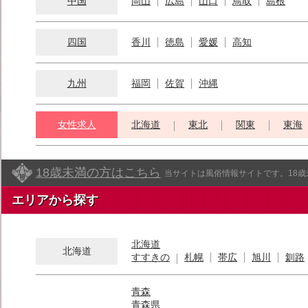
中国
岡山
広島
山口
鳥取
島根
四国
香川
徳島
愛媛
高知
九州
福岡
佐賀
沖縄
女性求人
北海道
東北
関東
東海
18歳未満の方はこちら
当サイトは風俗情報サイトです。18
エリアから探す
北海道
北海道
すすきの
札幌
帯広
旭川
釧路
青森
青森県