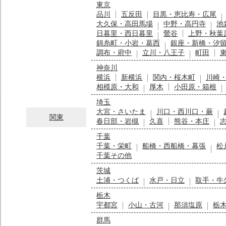
東京
品川
五反田
目黒・恵比寿・広尾
大久保・高田馬場
中野・高円寺
池
日暮里・西日暮里
鶯谷
上野・秋葉
錦糸町・小岩・葛西
銀座・新橋・汐
調布・府中
立川・八王子
町田
神奈川
横浜
新横浜
関内・桜木町
川崎
相模原・大和
厚木
小田原・箱根
埼玉
大宮・さいたま
川口・西川口・蕨
関東
春日部・岩槻
久喜
熊谷・本庄
千葉
千葉・栄町
船橋・西船橋・幕張
松
千葉その他
茨城
土浦・つくば
水戸・日立
取手・牛
栃木
宇都宮
小山・古河
那須塩原
栃
群馬