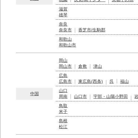
滋賀
雄琴
奈良
奈良市
香芝市/生駒郡
和歌山
和歌山市
岡山
岡山市
倉敷
津山
広島
広島市
東広島(西条)
呉
福山
山口
中国
周南
山口市
宇部・山陽小野田
鳥取
米子
島根
松江