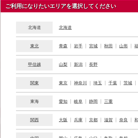
ご利用になりたいエリアを選択してください
北海道
北海道
東北
青森
岩手
宮城
秋田
山形
甲信越
山梨
新潟
長野
関東
東京
神奈川
埼玉
千葉
茨城
東海
愛知
岐阜
静岡
三重
関西
大阪
兵庫
京都
滋賀
奈良