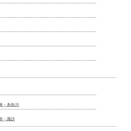
崎・糸魚川
那・諏訪