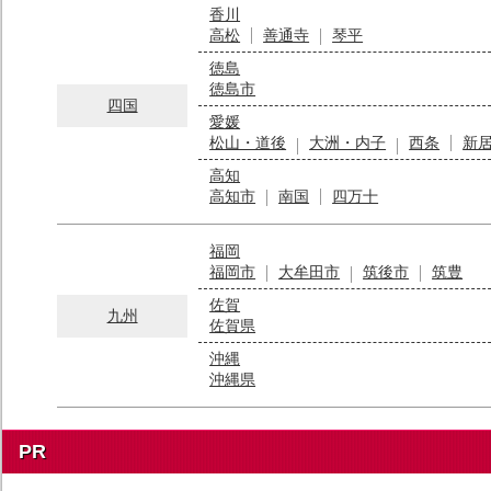
香川
高松
善通寺
琴平
徳島
徳島市
四国
愛媛
松山・道後
大洲・内子
西条
新
高知
高知市
南国
四万十
福岡
福岡市
大牟田市
筑後市
筑豊
佐賀
九州
佐賀県
沖縄
沖縄県
PR