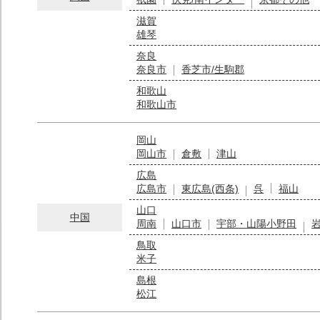
滋賀
雄琴
奈良
奈良市
香芝市/生駒郡
和歌山
和歌山市
岡山
岡山市
倉敷
津山
広島
広島市
東広島(西条)
呉
福山
山口
中国
周南
山口市
宇部・山陽小野田
鳥取
米子
島根
松江