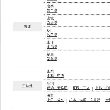
岩手
岩手県
宮城
宮城県
東北
秋田
秋田県
山形
山形県
福島
福島県
山梨
山梨・甲府
新潟
甲信越
新潟・新発田
長岡・三条
上越・柏
長野
上田・佐久
松本・塩尻・安曇野
伊