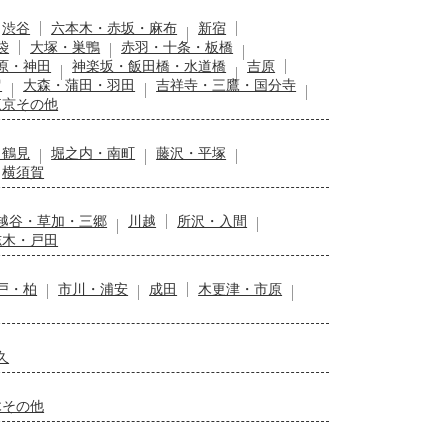
渋谷
六本木・赤坂・麻布
新宿
袋
大塚・巣鴨
赤羽・十条・板橋
原・神田
神楽坂・飯田橋・水道橋
吉原
留
大森・蒲田・羽田
吉祥寺・三鷹・国分寺
東京その他
・鶴見
堀之内・南町
藤沢・平塚
横須賀
越谷・草加・三郷
川越
所沢・入間
志木・戸田
戸・柏
市川・浦安
成田
木更津・市原
久
木その他