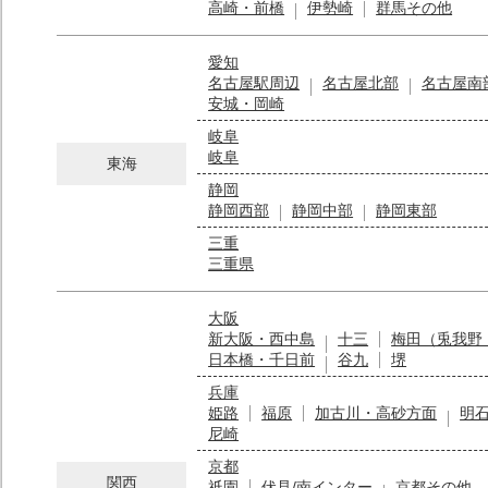
高崎・前橋
伊勢崎
群馬その他
愛知
名古屋駅周辺
名古屋北部
名古屋南
安城・岡崎
岐阜
岐阜
東海
静岡
静岡西部
静岡中部
静岡東部
三重
三重県
大阪
新大阪・西中島
十三
梅田（兎我野
日本橋・千日前
谷九
堺
兵庫
姫路
福原
加古川・高砂方面
明
尼崎
京都
関西
祇園
伏見/南インター
京都その他