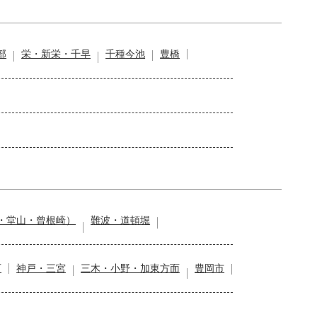
部
栄・新栄・千早
千種今池
豊橋
・堂山・曾根崎）
難波・道頓堀
石
神戸・三宮
三木・小野・加東方面
豊岡市