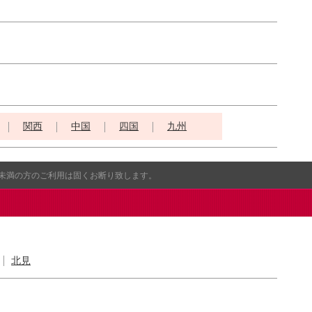
関西
中国
四国
九州
歳未満の方のご利用は固くお断り致します。
北見