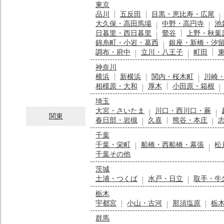
東京
品川
五反田
目黒・恵比寿・広尾
大久保・高田馬場
中野・高円寺
池
日暮里・西日暮里
鶯谷
上野・秋葉
錦糸町・小岩・葛西
銀座・新橋・汐
調布・府中
立川・八王子
町田
神奈川
横浜
新横浜
関内・桜木町
川崎
相模原・大和
厚木
小田原・箱根
埼玉
大宮・さいたま
川口・西川口・蕨
関東
春日部・岩槻
久喜
熊谷・本庄
千葉
千葉・栄町
船橋・西船橋・幕張
松
千葉その他
茨城
土浦・つくば
水戸・日立
取手・牛
栃木
宇都宮
小山・古河
那須塩原
栃
群馬