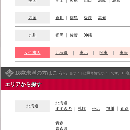
中国
岡山
広島
山口
鳥取
島根
四国
香川
徳島
愛媛
高知
九州
福岡
佐賀
沖縄
女性求人
北海道
東北
関東
東海
18歳未満の方はこちら
当サイトは風俗情報サイトです。18
エリアから探す
北海道
北海道
すすきの
札幌
帯広
旭川
釧路
青森
青森県