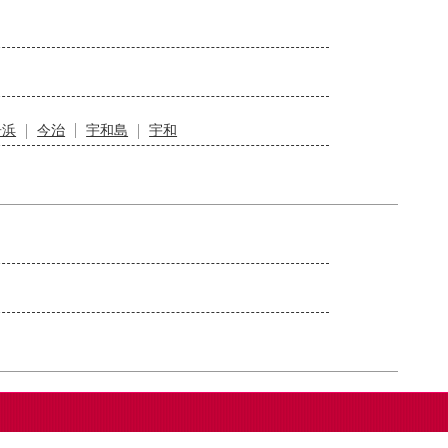
居浜
今治
宇和島
宇和