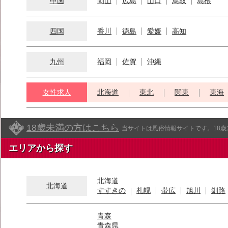
中国
岡山
広島
山口
鳥取
島根
四国
香川
徳島
愛媛
高知
九州
福岡
佐賀
沖縄
女性求人
北海道
東北
関東
東海
18歳未満の方はこちら
当サイトは風俗情報サイトです。18
エリアから探す
北海道
北海道
すすきの
札幌
帯広
旭川
釧路
青森
青森県