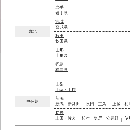
岩手
岩手県
宮城
宮城県
東北
秋田
秋田県
山形
山形県
福島
福島県
山梨
山梨・甲府
新潟
甲信越
新潟・新発田
長岡・三条
上越・柏
長野
上田・佐久
松本・塩尻・安曇野
伊