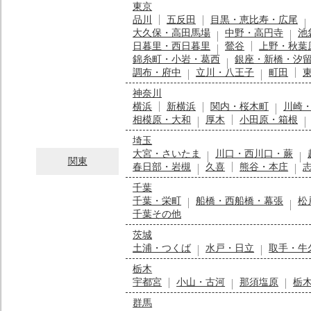
東京
品川
五反田
目黒・恵比寿・広尾
大久保・高田馬場
中野・高円寺
池
日暮里・西日暮里
鶯谷
上野・秋葉
錦糸町・小岩・葛西
銀座・新橋・汐
調布・府中
立川・八王子
町田
神奈川
横浜
新横浜
関内・桜木町
川崎
相模原・大和
厚木
小田原・箱根
埼玉
大宮・さいたま
川口・西川口・蕨
関東
春日部・岩槻
久喜
熊谷・本庄
千葉
千葉・栄町
船橋・西船橋・幕張
松
千葉その他
茨城
土浦・つくば
水戸・日立
取手・牛
栃木
宇都宮
小山・古河
那須塩原
栃
群馬