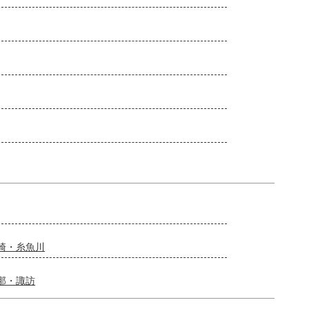
崎・糸魚川
那・諏訪