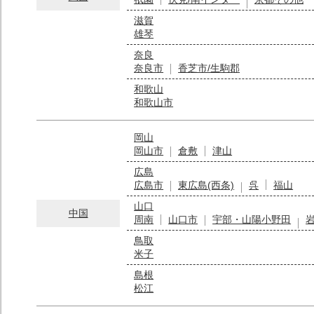
滋賀
雄琴
奈良
奈良市
香芝市/生駒郡
和歌山
和歌山市
岡山
岡山市
倉敷
津山
広島
広島市
東広島(西条)
呉
福山
山口
中国
周南
山口市
宇部・山陽小野田
鳥取
米子
島根
松江