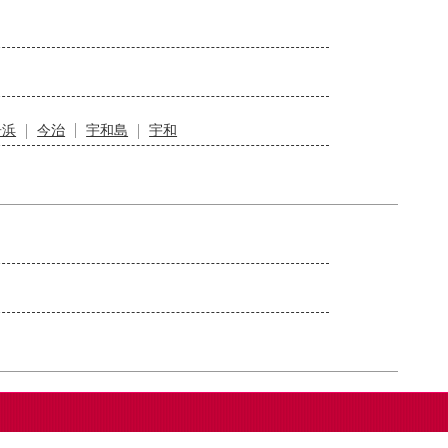
居浜
今治
宇和島
宇和