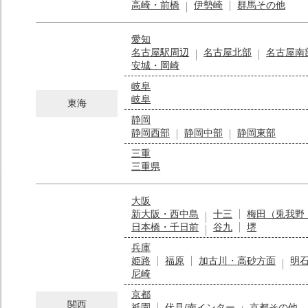
高崎・前橋
伊勢崎
群馬その他
愛知
名古屋駅周辺
名古屋北部
名古屋南
安城・岡崎
岐阜
岐阜
東海
静岡
静岡西部
静岡中部
静岡東部
三重
三重県
大阪
新大阪・西中島
十三
梅田（兎我野
日本橋・千日前
谷九
堺
兵庫
姫路
福原
加古川・高砂方面
明
尼崎
京都
関西
祇園
伏見/南インター
京都その他