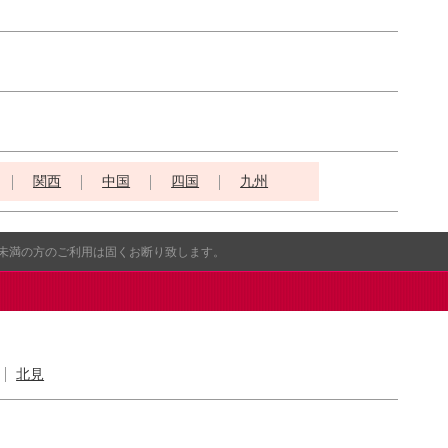
関西
中国
四国
九州
歳未満の方のご利用は固くお断り致します。
北見