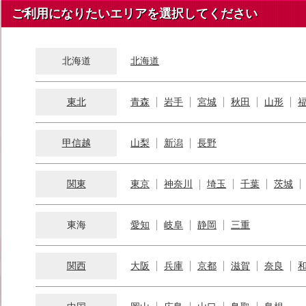
ご利用になりたいエリアを選択してください
北海道
北海道
東北
青森
岩手
宮城
秋田
山形
甲信越
山梨
新潟
長野
関東
東京
神奈川
埼玉
千葉
茨城
東海
愛知
岐阜
静岡
三重
関西
大阪
兵庫
京都
滋賀
奈良