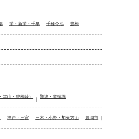
部
栄・新栄・千早
千種今池
豊橋
・堂山・曾根崎）
難波・道頓堀
石
神戸・三宮
三木・小野・加東方面
豊岡市