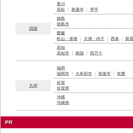
香川
高松
善通寺
琴平
徳島
徳島市
四国
愛媛
松山・道後
大洲・内子
西条
新
高知
高知市
南国
四万十
福岡
福岡市
大牟田市
筑後市
筑豊
佐賀
九州
佐賀県
沖縄
沖縄県
PR