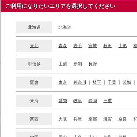
ご利用になりたいエリアを選択してください
北海道
北海道
東北
青森
岩手
宮城
秋田
山形
甲信越
山梨
新潟
長野
関東
東京
神奈川
埼玉
千葉
茨城
東海
愛知
岐阜
静岡
三重
関西
大阪
兵庫
京都
滋賀
奈良