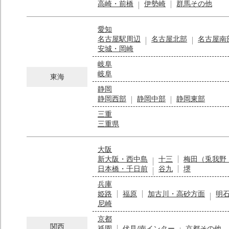
高崎・前橋
伊勢崎
群馬その他
愛知
名古屋駅周辺
名古屋北部
名古屋南
安城・岡崎
岐阜
岐阜
東海
静岡
静岡西部
静岡中部
静岡東部
三重
三重県
大阪
新大阪・西中島
十三
梅田（兎我野
日本橋・千日前
谷九
堺
兵庫
姫路
福原
加古川・高砂方面
明
尼崎
京都
関西
祇園
伏見/南インター
京都その他