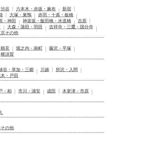
渋谷
六本木・赤坂・麻布
新宿
袋
大塚・巣鴨
赤羽・十条・板橋
原・神田
神楽坂・飯田橋・水道橋
吉原
留
大森・蒲田・羽田
吉祥寺・三鷹・国分寺
東京その他
・鶴見
堀之内・南町
藤沢・平塚
横須賀
越谷・草加・三郷
川越
所沢・入間
志木・戸田
戸・柏
市川・浦安
成田
木更津・市原
久
木その他