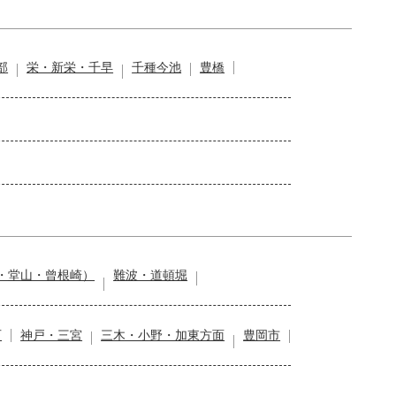
部
栄・新栄・千早
千種今池
豊橋
・堂山・曾根崎）
難波・道頓堀
石
神戸・三宮
三木・小野・加東方面
豊岡市