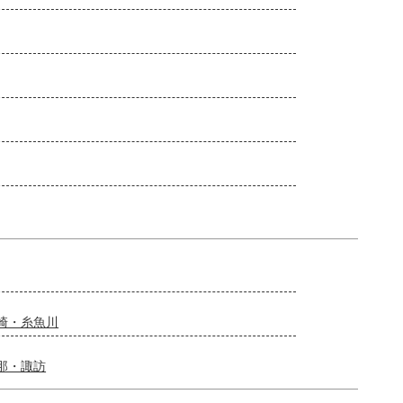
崎・糸魚川
那・諏訪