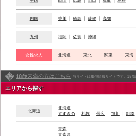
中国
岡山
広島
山口
鳥取
島根
四国
香川
徳島
愛媛
高知
九州
福岡
佐賀
沖縄
女性求人
北海道
東北
関東
東海
18歳未満の方はこちら
当サイトは風俗情報サイトです。18
エリアから探す
北海道
北海道
すすきの
札幌
帯広
旭川
釧路
青森
青森県