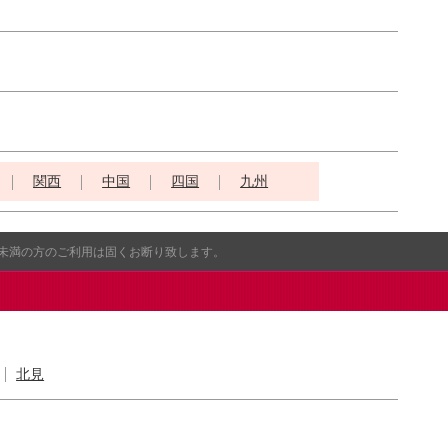
関西
中国
四国
九州
歳未満の方のご利用は固くお断り致します。
北見