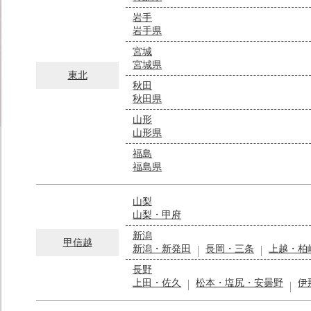
岩手
岩手県
宮城
宮城県
東北
秋田
秋田県
山形
山形県
福島
福島県
山梨
山梨・甲府
新潟
甲信越
新潟・新発田
長岡・三条
上越・柏
長野
上田・佐久
松本・塩尻・安曇野
伊