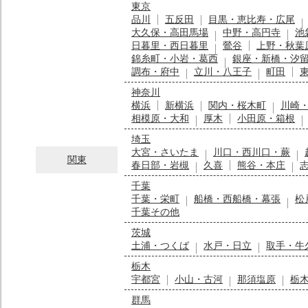
東京
品川
五反田
目黒・恵比寿・広尾
大久保・高田馬場
中野・高円寺
池
日暮里・西日暮里
鶯谷
上野・秋葉
錦糸町・小岩・葛西
銀座・新橋・汐
調布・府中
立川・八王子
町田
神奈川
横浜
新横浜
関内・桜木町
川崎
相模原・大和
厚木
小田原・箱根
埼玉
大宮・さいたま
川口・西川口・蕨
関東
春日部・岩槻
久喜
熊谷・本庄
千葉
千葉・栄町
船橋・西船橋・幕張
松
千葉その他
茨城
土浦・つくば
水戸・日立
取手・牛
栃木
宇都宮
小山・古河
那須塩原
栃
群馬