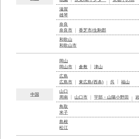
滋賀
雄琴
奈良
奈良市
香芝市/生駒郡
和歌山
和歌山市
岡山
岡山市
倉敷
津山
広島
広島市
東広島(西条)
呉
福山
山口
中国
周南
山口市
宇部・山陽小野田
鳥取
米子
島根
松江