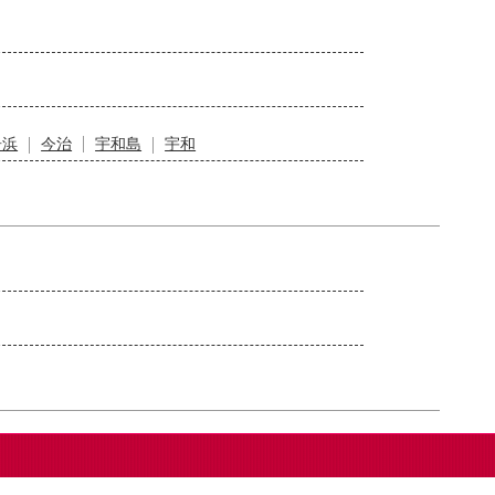
居浜
今治
宇和島
宇和