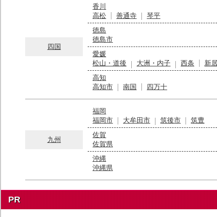
香川
高松
善通寺
琴平
徳島
徳島市
四国
愛媛
松山・道後
大洲・内子
西条
新
高知
高知市
南国
四万十
福岡
福岡市
大牟田市
筑後市
筑豊
佐賀
九州
佐賀県
沖縄
沖縄県
PR