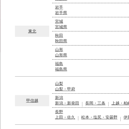
岩手
岩手県
宮城
宮城県
東北
秋田
秋田県
山形
山形県
福島
福島県
山梨
山梨・甲府
新潟
甲信越
新潟・新発田
長岡・三条
上越・柏
長野
上田・佐久
松本・塩尻・安曇野
伊