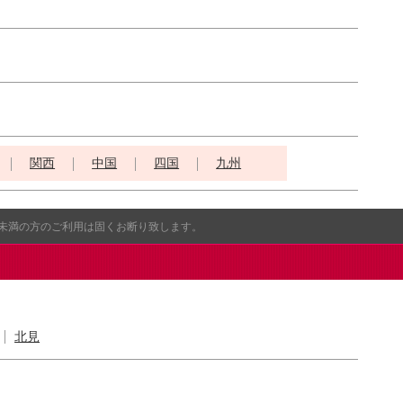
関西
中国
四国
九州
歳未満の方のご利用は固くお断り致します。
北見