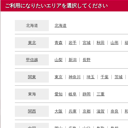
ご利用になりたいエリアを選択してください
北海道
北海道
東北
青森
岩手
宮城
秋田
山形
甲信越
山梨
新潟
長野
関東
東京
神奈川
埼玉
千葉
茨城
東海
愛知
岐阜
静岡
三重
関西
大阪
兵庫
京都
滋賀
奈良