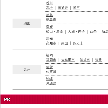
香川
高松
善通寺
琴平
徳島
徳島市
四国
愛媛
松山・道後
大洲・内子
西条
新
高知
高知市
南国
四万十
福岡
福岡市
大牟田市
筑後市
筑豊
佐賀
九州
佐賀県
沖縄
沖縄県
PR