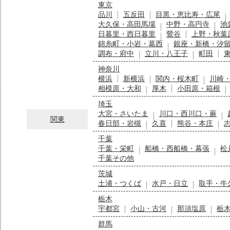
東京
品川
五反田
目黒・恵比寿・広尾
大久保・高田馬場
中野・高円寺
池
日暮里・西日暮里
鶯谷
上野・秋葉
錦糸町・小岩・葛西
銀座・新橋・汐
調布・府中
立川・八王子
町田
神奈川
横浜
新横浜
関内・桜木町
川崎
相模原・大和
厚木
小田原・箱根
埼玉
大宮・さいたま
川口・西川口・蕨
関東
春日部・岩槻
久喜
熊谷・本庄
千葉
千葉・栄町
船橋・西船橋・幕張
松
千葉その他
茨城
土浦・つくば
水戸・日立
取手・牛
栃木
宇都宮
小山・古河
那須塩原
栃
群馬