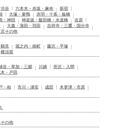
渋谷
六本木・赤坂・麻布
新宿
袋
大塚・巣鴨
赤羽・十条・板橋
原・神田
神楽坂・飯田橋・水道橋
吉原
留
大森・蒲田・羽田
吉祥寺・三鷹・国分寺
東京その他
・鶴見
堀之内・南町
藤沢・平塚
横須賀
越谷・草加・三郷
川越
所沢・入間
志木・戸田
戸・柏
市川・浦安
成田
木更津・市原
久
木その他