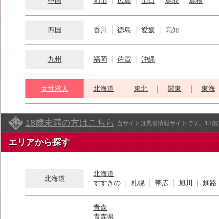
中国
岡山
広島
山口
鳥取
島根
四国
香川
徳島
愛媛
高知
九州
福岡
佐賀
沖縄
女性求人
北海道
東北
関東
東海
18歳未満の方はこちら
当サイトは風俗情報サイトです。18
エリアから探す
北海道
北海道
すすきの
札幌
帯広
旭川
釧路
青森
青森県