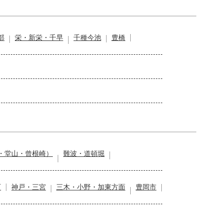
部
栄・新栄・千早
千種今池
豊橋
・堂山・曾根崎）
難波・道頓堀
石
神戸・三宮
三木・小野・加東方面
豊岡市