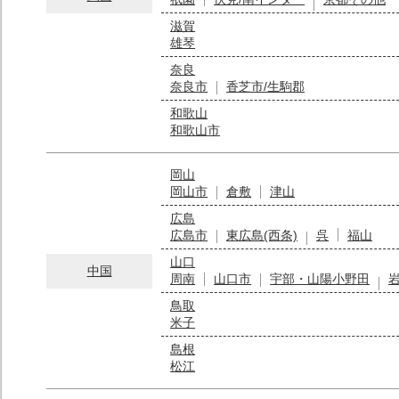
滋賀
雄琴
奈良
奈良市
香芝市/生駒郡
和歌山
和歌山市
岡山
岡山市
倉敷
津山
広島
広島市
東広島(西条)
呉
福山
山口
中国
周南
山口市
宇部・山陽小野田
鳥取
米子
島根
松江