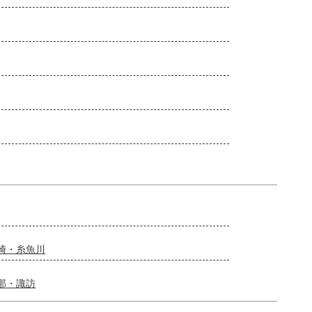
崎・糸魚川
那・諏訪