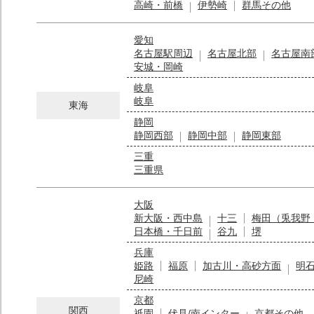
高崎・前橋
伊勢崎
群馬その他
愛知
名古屋駅周辺
名古屋北部
名古屋南
安城・岡崎
岐阜
岐阜
東海
静岡
静岡西部
静岡中部
静岡東部
三重
三重県
大阪
新大阪・西中島
十三
梅田（兎我野
日本橋・千日前
谷九
堺
兵庫
姫路
福原
加古川・高砂方面
明
尼崎
京都
関西
祇園
伏見/南インター
京都その他