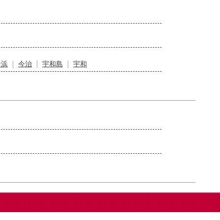
居浜
今治
宇和島
宇和