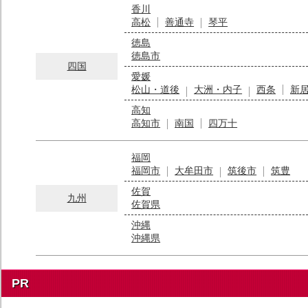
香川
高松
善通寺
琴平
徳島
徳島市
四国
愛媛
松山・道後
大洲・内子
西条
新
高知
高知市
南国
四万十
福岡
福岡市
大牟田市
筑後市
筑豊
佐賀
九州
佐賀県
沖縄
沖縄県
PR