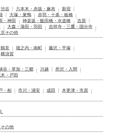
渋谷
六本木・赤坂・麻布
新宿
袋
大塚・巣鴨
赤羽・十条・板橋
原・神田
神楽坂・飯田橋・水道橋
吉原
留
大森・蒲田・羽田
吉祥寺・三鷹・国分寺
東京その他
・鶴見
堀之内・南町
藤沢・平塚
横須賀
越谷・草加・三郷
川越
所沢・入間
志木・戸田
戸・柏
市川・浦安
成田
木更津・市原
久
木その他