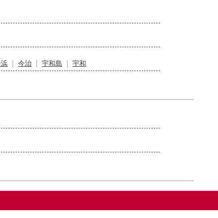
居浜
今治
宇和島
宇和