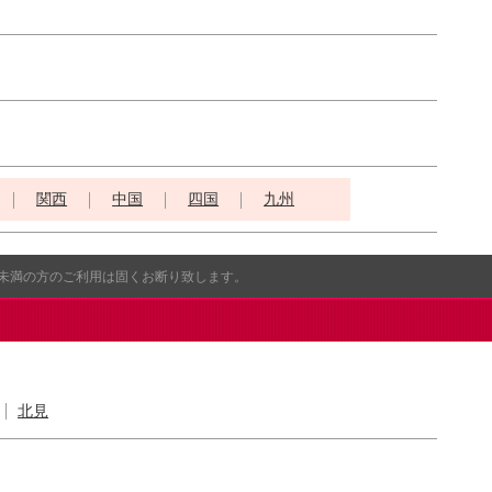
関西
中国
四国
九州
歳未満の方のご利用は固くお断り致します。
北見