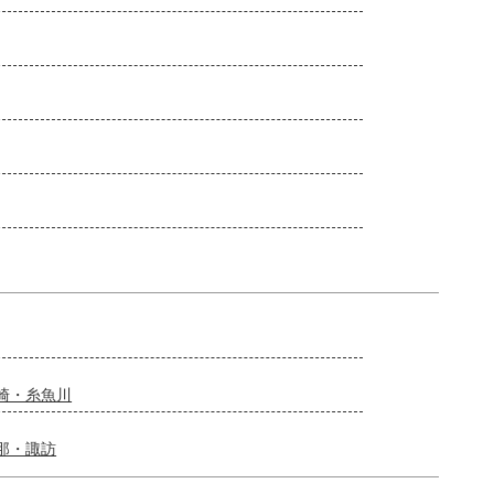
崎・糸魚川
那・諏訪