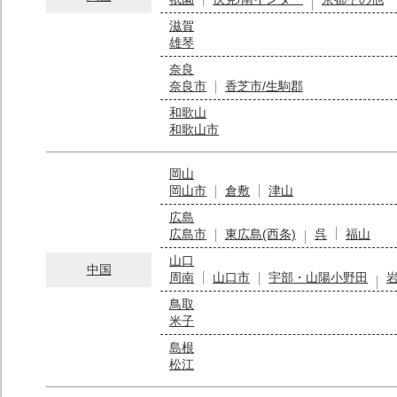
滋賀
雄琴
奈良
奈良市
香芝市/生駒郡
和歌山
和歌山市
岡山
岡山市
倉敷
津山
広島
広島市
東広島(西条)
呉
福山
山口
中国
周南
山口市
宇部・山陽小野田
鳥取
米子
島根
松江