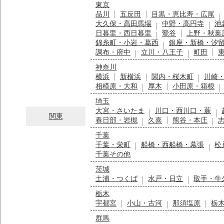
東京
品川
五反田
目黒・恵比寿・広尾
大久保・高田馬場
中野・高円寺
池
日暮里・西日暮里
鶯谷
上野・秋葉
錦糸町・小岩・葛西
銀座・新橋・汐
調布・府中
立川・八王子
町田
神奈川
横浜
新横浜
関内・桜木町
川崎
相模原・大和
厚木
小田原・箱根
埼玉
大宮・さいたま
川口・西川口・蕨
関東
春日部・岩槻
久喜
熊谷・本庄
千葉
千葉・栄町
船橋・西船橋・幕張
松
千葉その他
茨城
土浦・つくば
水戸・日立
取手・牛
栃木
宇都宮
小山・古河
那須塩原
栃
群馬