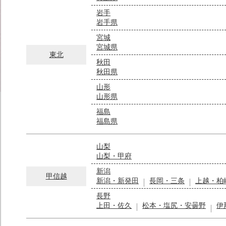
岩手
岩手県
宮城
宮城県
東北
秋田
秋田県
山形
山形県
福島
福島県
山梨
山梨・甲府
新潟
甲信越
新潟・新発田
長岡・三条
上越・柏
長野
上田・佐久
松本・塩尻・安曇野
伊