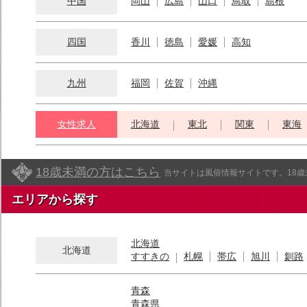
中国
岡山
広島
山口
鳥取
島根
四国
香川
徳島
愛媛
高知
九州
福岡
佐賀
沖縄
女性求人
北海道
東北
関東
東海
18歳未満の方はこちら
当サイトは風俗情報サイトです。18
エリアから探す
北海道
北海道
すすきの
札幌
帯広
旭川
釧路
青森
青森県