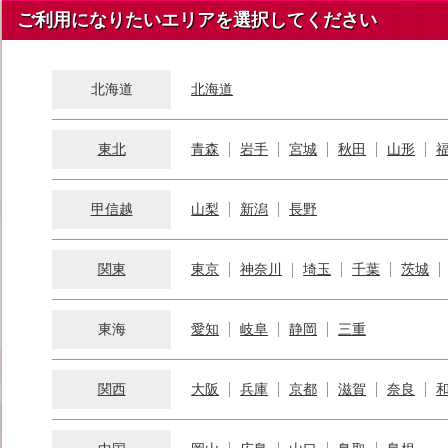
ご利用になりたいエリアを選択してください
北海道
北海道
東北
青森
岩手
宮城
秋田
山形
甲信越
山梨
新潟
長野
関東
東京
神奈川
埼玉
千葉
茨城
東海
愛知
岐阜
静岡
三重
関西
大阪
兵庫
京都
滋賀
奈良