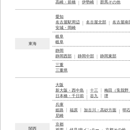
高崎・前橋
伊勢崎
群馬その他
愛知
名古屋駅周辺
名古屋北部
名古屋南
安城・岡崎
岐阜
岐阜
東海
静岡
静岡西部
静岡中部
静岡東部
三重
三重県
大阪
新大阪・西中島
十三
梅田（兎我野
日本橋・千日前
谷九
堺
兵庫
姫路
福原
加古川・高砂方面
明
尼崎
京都
関西
祇園
伏見/南インター
京都その他