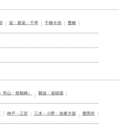
部
栄・新栄・千早
千種今池
豊橋
・堂山・曾根崎）
難波・道頓堀
石
神戸・三宮
三木・小野・加東方面
豊岡市