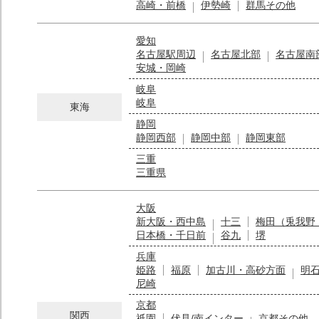
高崎・前橋
伊勢崎
群馬その他
愛知
名古屋駅周辺
名古屋北部
名古屋南
安城・岡崎
岐阜
岐阜
東海
静岡
静岡西部
静岡中部
静岡東部
三重
三重県
大阪
新大阪・西中島
十三
梅田（兎我野
日本橋・千日前
谷九
堺
兵庫
姫路
福原
加古川・高砂方面
明
尼崎
京都
関西
祇園
伏見/南インター
京都その他