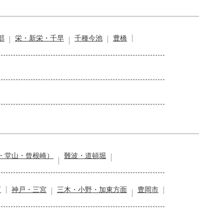
部
栄・新栄・千早
千種今池
豊橋
・堂山・曾根崎）
難波・道頓堀
石
神戸・三宮
三木・小野・加東方面
豊岡市