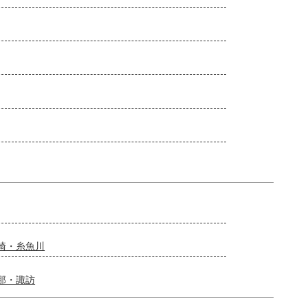
崎・糸魚川
那・諏訪