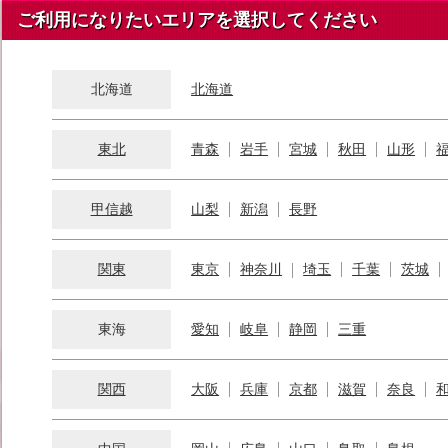
ご利用になりたいエリアを選択してください
北海道
北海道
東北
青森
岩手
宮城
秋田
山形
甲信越
山梨
新潟
長野
関東
東京
神奈川
埼玉
千葉
茨城
東海
愛知
岐阜
静岡
三重
関西
大阪
兵庫
京都
滋賀
奈良