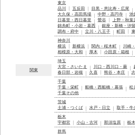
東京
品川
五反田
目黒・恵比寿・広尾
大久保・高田馬場
中野・高円寺
池
日暮里・西日暮里
鶯谷
上野・秋葉
錦糸町・小岩・葛西
銀座・新橋・汐
調布・府中
立川・八王子
町田
神奈川
横浜
新横浜
関内・桜木町
川崎
相模原・大和
厚木
小田原・箱根
埼玉
大宮・さいたま
川口・西川口・蕨
関東
春日部・岩槻
久喜
熊谷・本庄
千葉
千葉・栄町
船橋・西船橋・幕張
松
千葉その他
茨城
土浦・つくば
水戸・日立
取手・牛
栃木
宇都宮
小山・古河
那須塩原
栃
群馬