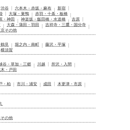
渋谷
六本木・赤坂・麻布
新宿
袋
大塚・巣鴨
赤羽・十条・板橋
原・神田
神楽坂・飯田橋・水道橋
吉原
留
大森・蒲田・羽田
吉祥寺・三鷹・国分寺
東京その他
・鶴見
堀之内・南町
藤沢・平塚
横須賀
越谷・草加・三郷
川越
所沢・入間
志木・戸田
戸・柏
市川・浦安
成田
木更津・市原
久
木その他