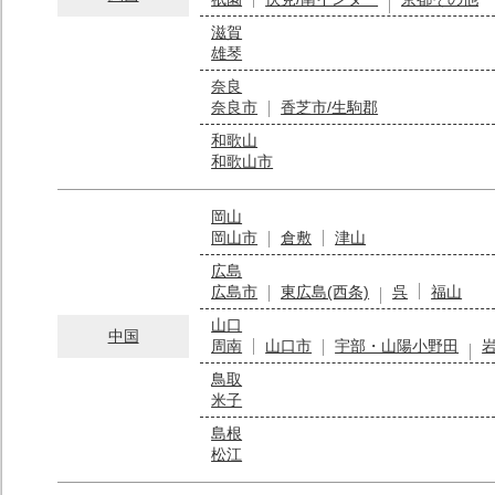
滋賀
雄琴
奈良
奈良市
香芝市/生駒郡
和歌山
和歌山市
岡山
岡山市
倉敷
津山
広島
広島市
東広島(西条)
呉
福山
山口
中国
周南
山口市
宇部・山陽小野田
鳥取
米子
島根
松江