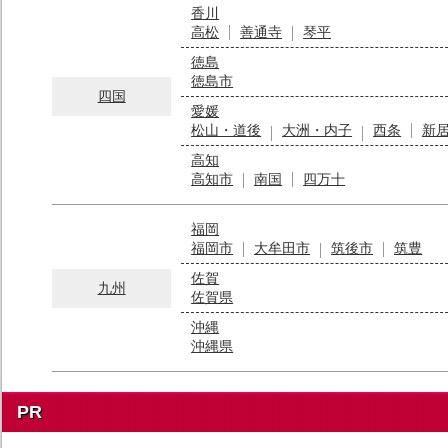
香川
高松
善通寺
琴平
徳島
徳島市
四国
愛媛
松山・道後
大洲・内子
西条
新
高知
高知市
南国
四万十
福岡
福岡市
大牟田市
筑後市
筑豊
佐賀
九州
佐賀県
沖縄
沖縄県
PR