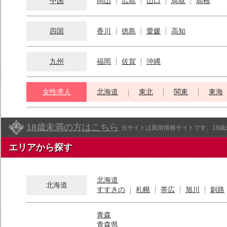
中国
岡山
広島
山口
鳥取
島根
四国
香川
徳島
愛媛
高知
九州
福岡
佐賀
沖縄
女性求人
北海道
東北
関東
東海
18歳未満の方はこちら
当サイトは風俗情報サイトです。18
エリアから探す
北海道
北海道
すすきの
札幌
帯広
旭川
釧路
青森
青森県