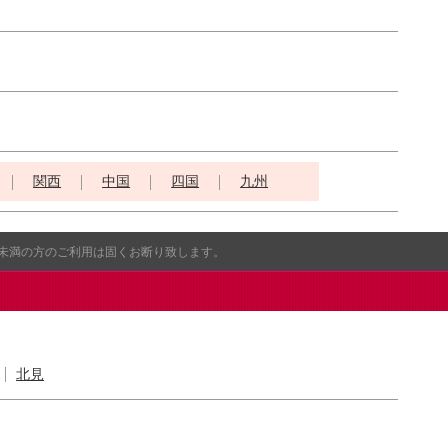
関西
中国
四国
九州
歳未満の方のご利用は固くお断り致します。
北見