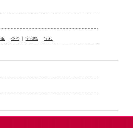
居浜
今治
宇和島
宇和