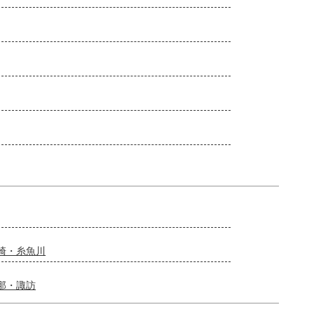
崎・糸魚川
那・諏訪