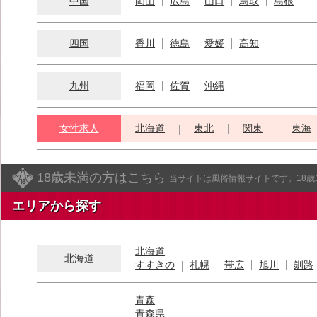
中国
岡山
広島
山口
鳥取
島根
四国
香川
徳島
愛媛
高知
九州
福岡
佐賀
沖縄
女性求人
北海道
東北
関東
東海
18歳未満の方はこちら
当サイトは風俗情報サイトです。18
エリアから探す
北海道
北海道
すすきの
札幌
帯広
旭川
釧路
青森
青森県