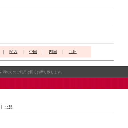
関西
中国
四国
九州
歳未満の方のご利用は固くお断り致します。
北見