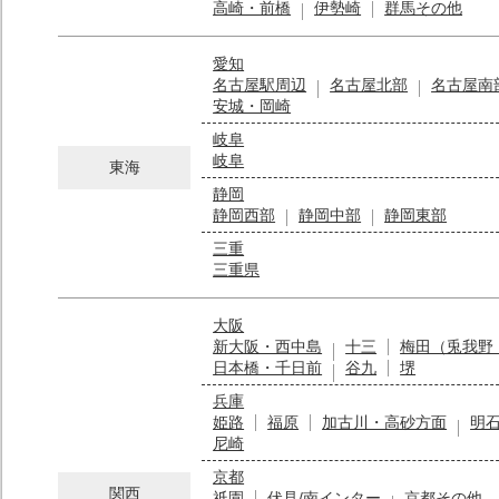
高崎・前橋
伊勢崎
群馬その他
愛知
名古屋駅周辺
名古屋北部
名古屋南
安城・岡崎
岐阜
岐阜
東海
静岡
静岡西部
静岡中部
静岡東部
三重
三重県
大阪
新大阪・西中島
十三
梅田（兎我野
日本橋・千日前
谷九
堺
兵庫
姫路
福原
加古川・高砂方面
明
尼崎
京都
関西
祇園
伏見/南インター
京都その他