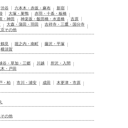
渋谷
六本木・赤坂・麻布
新宿
袋
大塚・巣鴨
赤羽・十条・板橋
原・神田
神楽坂・飯田橋・水道橋
吉原
留
大森・蒲田・羽田
吉祥寺・三鷹・国分寺
東京その他
・鶴見
堀之内・南町
藤沢・平塚
横須賀
越谷・草加・三郷
川越
所沢・入間
志木・戸田
戸・柏
市川・浦安
成田
木更津・市原
久
木その他