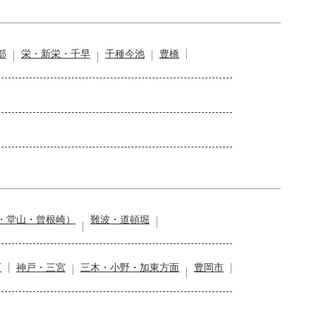
部
栄・新栄・千早
千種今池
豊橋
・堂山・曾根崎）
難波・道頓堀
石
神戸・三宮
三木・小野・加東方面
豊岡市