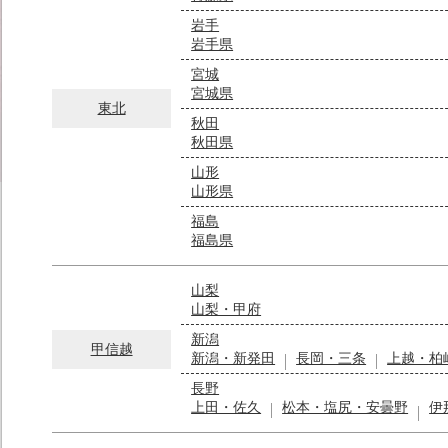
岩手
岩手県
宮城
宮城県
東北
秋田
秋田県
山形
山形県
福島
福島県
山梨
山梨・甲府
新潟
甲信越
新潟・新発田
長岡・三条
上越・柏
長野
上田・佐久
松本・塩尻・安曇野
伊