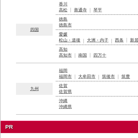
香川
高松
善通寺
琴平
徳島
徳島市
四国
愛媛
松山・道後
大洲・内子
西条
新
高知
高知市
南国
四万十
福岡
福岡市
大牟田市
筑後市
筑豊
佐賀
九州
佐賀県
沖縄
沖縄県
PR