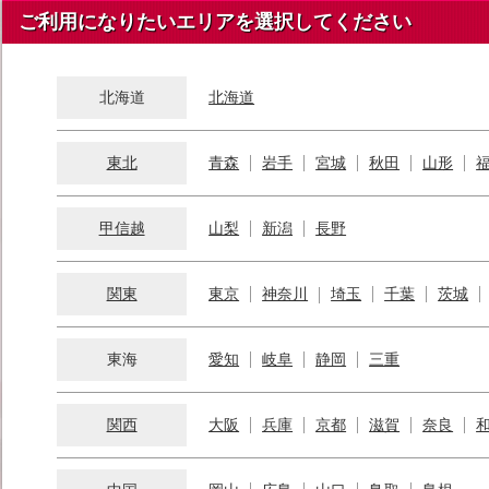
ご利用になりたいエリアを選択してください
北海道
北海道
東北
青森
岩手
宮城
秋田
山形
甲信越
山梨
新潟
長野
関東
東京
神奈川
埼玉
千葉
茨城
東海
愛知
岐阜
静岡
三重
関西
大阪
兵庫
京都
滋賀
奈良