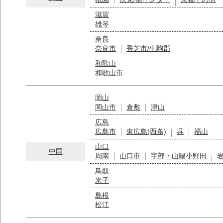
滋賀
雄琴
奈良
奈良市
香芝市/生駒郡
和歌山
和歌山市
岡山
岡山市
倉敷
津山
広島
広島市
東広島(西条)
呉
福山
山口
中国
周南
山口市
宇部・山陽小野田
鳥取
米子
島根
松江