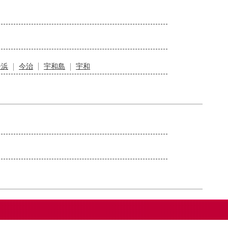
居浜
今治
宇和島
宇和