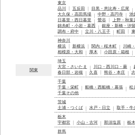
東京
品川
五反田
目黒・恵比寿・広尾
大久保・高田馬場
中野・高円寺
池
日暮里・西日暮里
鶯谷
上野・秋葉
錦糸町・小岩・葛西
銀座・新橋・汐
調布・府中
立川・八王子
町田
神奈川
横浜
新横浜
関内・桜木町
川崎
相模原・大和
厚木
小田原・箱根
埼玉
大宮・さいたま
川口・西川口・蕨
関東
春日部・岩槻
久喜
熊谷・本庄
千葉
千葉・栄町
船橋・西船橋・幕張
松
千葉その他
茨城
土浦・つくば
水戸・日立
取手・牛
栃木
宇都宮
小山・古河
那須塩原
栃
群馬