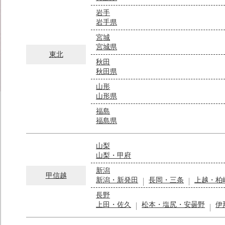
岩手
岩手県
宮城
宮城県
東北
秋田
秋田県
山形
山形県
福島
福島県
山梨
山梨・甲府
新潟
甲信越
新潟・新発田
長岡・三条
上越・柏
長野
上田・佐久
松本・塩尻・安曇野
伊