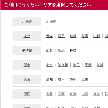
ご利用になりたいエリアを選択してください
北海道
北海道
東北
青森
岩手
宮城
秋田
山形
甲信越
山梨
新潟
長野
関東
東京
神奈川
埼玉
千葉
茨城
東海
愛知
岐阜
静岡
三重
関西
大阪
兵庫
京都
滋賀
奈良