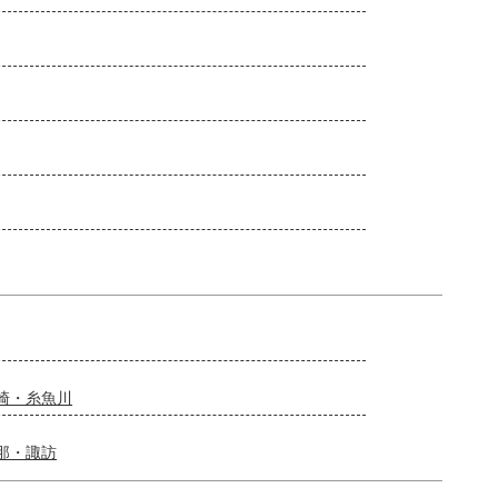
崎・糸魚川
那・諏訪