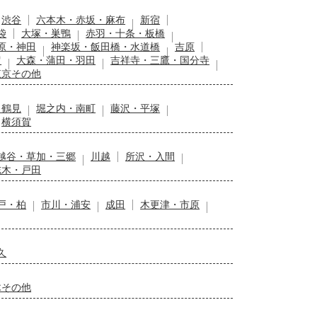
渋谷
六本木・赤坂・麻布
新宿
袋
大塚・巣鴨
赤羽・十条・板橋
原・神田
神楽坂・飯田橋・水道橋
吉原
留
大森・蒲田・羽田
吉祥寺・三鷹・国分寺
東京その他
・鶴見
堀之内・南町
藤沢・平塚
横須賀
越谷・草加・三郷
川越
所沢・入間
志木・戸田
戸・柏
市川・浦安
成田
木更津・市原
久
木その他