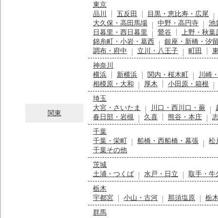
東京
品川
五反田
目黒・恵比寿・広尾
大久保・高田馬場
中野・高円寺
池
日暮里・西日暮里
鶯谷
上野・秋葉
錦糸町・小岩・葛西
銀座・新橋・汐
調布・府中
立川・八王子
町田
神奈川
横浜
新横浜
関内・桜木町
川崎
相模原・大和
厚木
小田原・箱根
埼玉
大宮・さいたま
川口・西川口・蕨
関東
春日部・岩槻
久喜
熊谷・本庄
千葉
千葉・栄町
船橋・西船橋・幕張
松
千葉その他
茨城
土浦・つくば
水戸・日立
取手・牛
栃木
宇都宮
小山・古河
那須塩原
栃
群馬