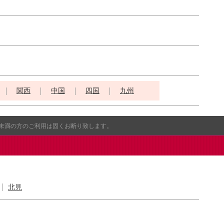
関西
中国
四国
九州
歳未満の方のご利用は固くお断り致します。
北見