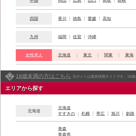
中国
岡山
広島
山口
鳥取
島根
四国
香川
徳島
愛媛
高知
九州
福岡
佐賀
沖縄
女性求人
北海道
東北
関東
東海
18歳未満の方はこちら
当サイトは風俗情報サイトです。18
エリアから探す
北海道
北海道
すすきの
札幌
帯広
旭川
釧路
青森
青森県