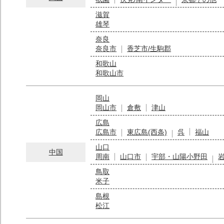
滋賀
雄琴
奈良
奈良市
香芝市/生駒郡
和歌山
和歌山市
岡山
岡山市
倉敷
津山
広島
広島市
東広島(西条)
呉
福山
山口
中国
周南
山口市
宇部・山陽小野田
鳥取
米子
島根
松江