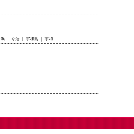
居浜
今治
宇和島
宇和