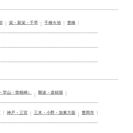
部
栄・新栄・千早
千種今池
豊橋
・堂山・曾根崎）
難波・道頓堀
石
神戸・三宮
三木・小野・加東方面
豊岡市