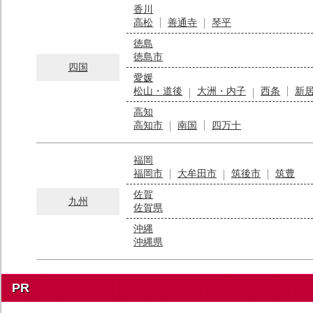
香川
高松
善通寺
琴平
徳島
徳島市
四国
愛媛
松山・道後
大洲・内子
西条
新
高知
高知市
南国
四万十
福岡
福岡市
大牟田市
筑後市
筑豊
佐賀
九州
佐賀県
沖縄
沖縄県
PR