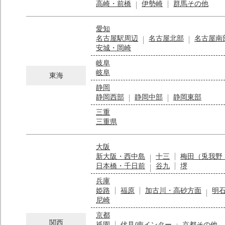
高崎・前橋
伊勢崎
群馬その他
愛知
名古屋駅周辺
名古屋北部
名古屋南
安城・岡崎
岐阜
岐阜
東海
静岡
静岡西部
静岡中部
静岡東部
三重
三重県
大阪
新大阪・西中島
十三
梅田（兎我野
日本橋・千日前
谷九
堺
兵庫
姫路
福原
加古川・高砂方面
明
尼崎
京都
関西
祇園
伏見/南インター
京都その他