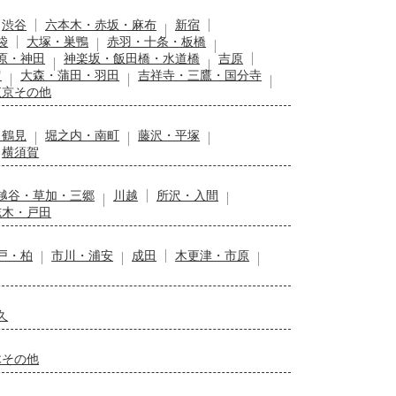
渋谷
六本木・赤坂・麻布
新宿
袋
大塚・巣鴨
赤羽・十条・板橋
原・神田
神楽坂・飯田橋・水道橋
吉原
留
大森・蒲田・羽田
吉祥寺・三鷹・国分寺
東京その他
・鶴見
堀之内・南町
藤沢・平塚
横須賀
越谷・草加・三郷
川越
所沢・入間
志木・戸田
戸・柏
市川・浦安
成田
木更津・市原
久
木その他