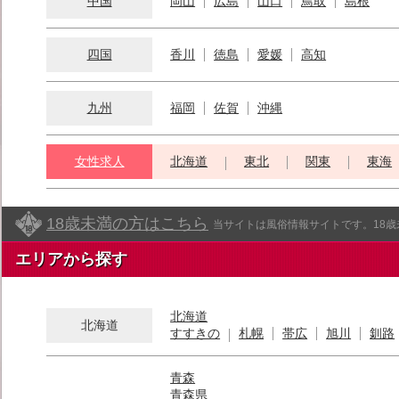
中国
岡山
広島
山口
鳥取
島根
四国
香川
徳島
愛媛
高知
九州
福岡
佐賀
沖縄
女性求人
北海道
東北
関東
東海
18歳未満の方はこちら
当サイトは風俗情報サイトです。18
エリアから探す
北海道
北海道
すすきの
札幌
帯広
旭川
釧路
青森
青森県