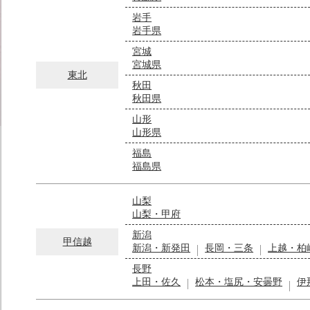
岩手
岩手県
宮城
宮城県
東北
秋田
秋田県
山形
山形県
福島
福島県
山梨
山梨・甲府
新潟
甲信越
新潟・新発田
長岡・三条
上越・柏
長野
上田・佐久
松本・塩尻・安曇野
伊