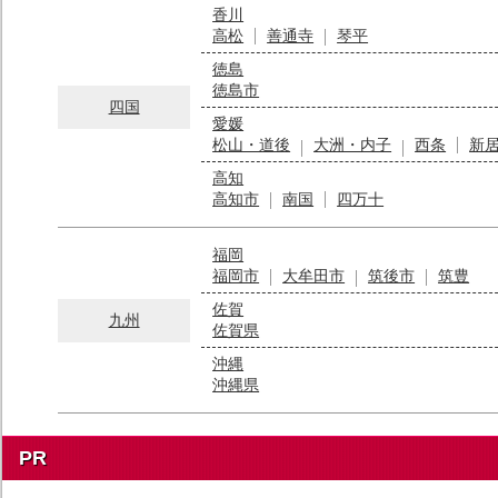
香川
高松
善通寺
琴平
徳島
徳島市
四国
愛媛
松山・道後
大洲・内子
西条
新
高知
高知市
南国
四万十
福岡
福岡市
大牟田市
筑後市
筑豊
佐賀
九州
佐賀県
沖縄
沖縄県
PR