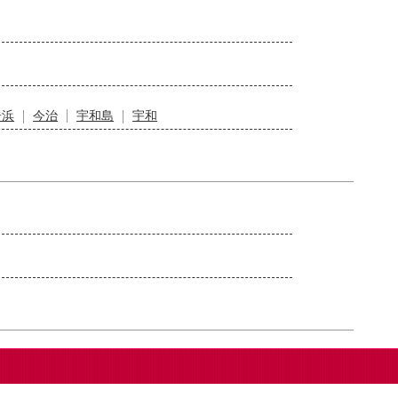
居浜
今治
宇和島
宇和