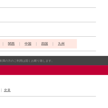
関西
中国
四国
九州
歳未満の方のご利用は固くお断り致します。
北見