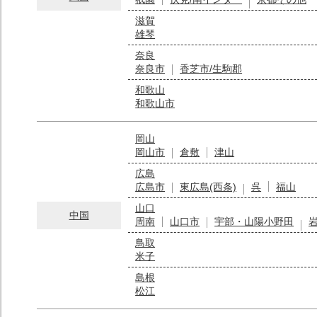
滋賀
雄琴
奈良
奈良市
香芝市/生駒郡
和歌山
和歌山市
岡山
岡山市
倉敷
津山
広島
広島市
東広島(西条)
呉
福山
山口
中国
周南
山口市
宇部・山陽小野田
鳥取
米子
島根
松江