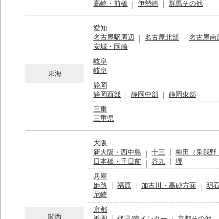
高崎・前橋
伊勢崎
群馬その他
愛知
名古屋駅周辺
名古屋北部
名古屋南
安城・岡崎
岐阜
岐阜
東海
静岡
静岡西部
静岡中部
静岡東部
三重
三重県
大阪
新大阪・西中島
十三
梅田（兎我野
日本橋・千日前
谷九
堺
兵庫
姫路
福原
加古川・高砂方面
明
尼崎
京都
関西
祇園
伏見/南インター
京都その他