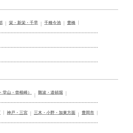
部
栄・新栄・千早
千種今池
豊橋
・堂山・曾根崎）
難波・道頓堀
石
神戸・三宮
三木・小野・加東方面
豊岡市