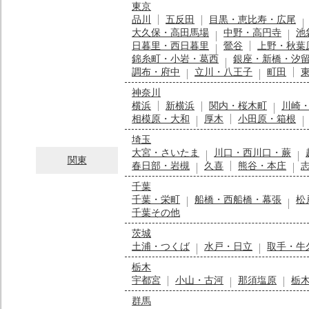
東京
品川
五反田
目黒・恵比寿・広尾
大久保・高田馬場
中野・高円寺
池
日暮里・西日暮里
鶯谷
上野・秋葉
錦糸町・小岩・葛西
銀座・新橋・汐
調布・府中
立川・八王子
町田
神奈川
横浜
新横浜
関内・桜木町
川崎
相模原・大和
厚木
小田原・箱根
埼玉
大宮・さいたま
川口・西川口・蕨
関東
春日部・岩槻
久喜
熊谷・本庄
千葉
千葉・栄町
船橋・西船橋・幕張
松
千葉その他
茨城
土浦・つくば
水戸・日立
取手・牛
栃木
宇都宮
小山・古河
那須塩原
栃
群馬