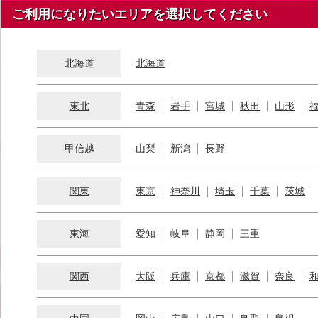
ご利用になりたいエリアを選択してください
北海道
北海道
東北
青森
岩手
宮城
秋田
山形
甲信越
山梨
新潟
長野
関東
東京
神奈川
埼玉
千葉
茨城
東海
愛知
岐阜
静岡
三重
関西
大阪
兵庫
京都
滋賀
奈良