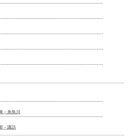
崎・糸魚川
那・諏訪