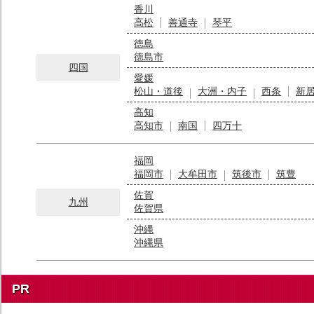
香川
高松
善通寺
琴平
徳島
徳島市
四国
愛媛
松山・道後
大洲・内子
西条
新
高知
高知市
南国
四万十
福岡
福岡市
大牟田市
筑後市
筑豊
佐賀
九州
佐賀県
沖縄
沖縄県
PR