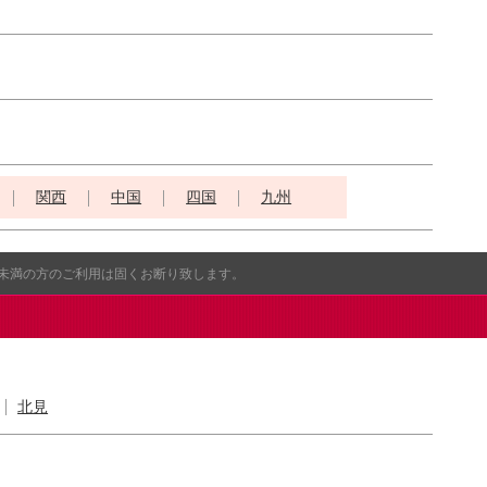
関西
中国
四国
九州
歳未満の方のご利用は固くお断り致します。
北見