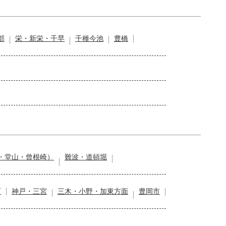
部
栄・新栄・千早
千種今池
豊橋
・堂山・曾根崎）
難波・道頓堀
石
神戸・三宮
三木・小野・加東方面
豊岡市