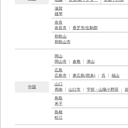
滋賀
雄琴
奈良
奈良市
香芝市/生駒郡
和歌山
和歌山市
岡山
岡山市
倉敷
津山
広島
広島市
東広島(西条)
呉
福山
山口
中国
周南
山口市
宇部・山陽小野田
鳥取
米子
島根
松江