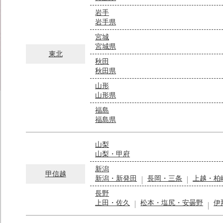
岩手
岩手県
宮城
宮城県
東北
秋田
秋田県
山形
山形県
福島
福島県
山梨
山梨・甲府
新潟
甲信越
新潟・新発田
長岡・三条
上越・柏
長野
上田・佐久
松本・塩尻・安曇野
伊