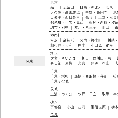
東京
品川
五反田
目黒・恵比寿・広尾
大久保・高田馬場
中野・高円寺
池
日暮里・西日暮里
鶯谷
上野・秋葉
錦糸町・小岩・葛西
銀座・新橋・汐
調布・府中
立川・八王子
町田
神奈川
横浜
新横浜
関内・桜木町
川崎
相模原・大和
厚木
小田原・箱根
埼玉
大宮・さいたま
川口・西川口・蕨
関東
春日部・岩槻
久喜
熊谷・本庄
千葉
千葉・栄町
船橋・西船橋・幕張
松
千葉その他
茨城
土浦・つくば
水戸・日立
取手・牛
栃木
宇都宮
小山・古河
那須塩原
栃
群馬