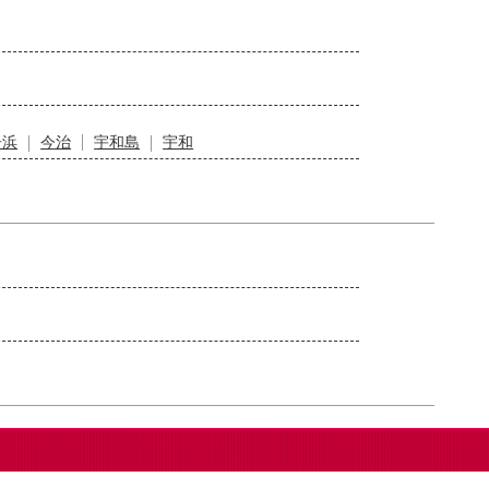
居浜
今治
宇和島
宇和