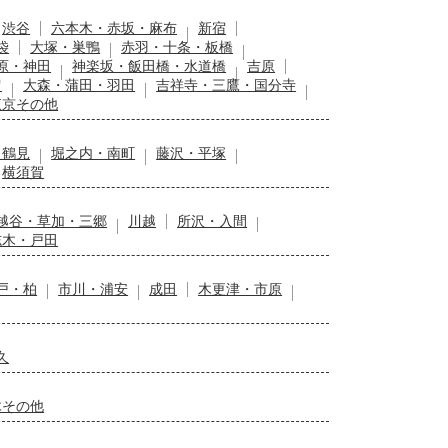
渋谷
六本木・赤坂・麻布
新宿
袋
大塚・巣鴨
赤羽・十条・板橋
原・神田
神楽坂・飯田橋・水道橋
吉原
留
大森・蒲田・羽田
吉祥寺・三鷹・国分寺
東京その他
・鶴見
堀之内・南町
藤沢・平塚
横須賀
越谷・草加・三郷
川越
所沢・入間
志木・戸田
戸・柏
市川・浦安
成田
木更津・市原
久
木その他