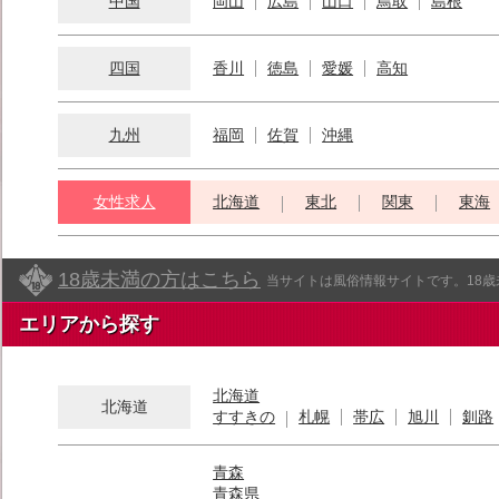
中国
岡山
広島
山口
鳥取
島根
四国
香川
徳島
愛媛
高知
九州
福岡
佐賀
沖縄
女性求人
北海道
東北
関東
東海
18歳未満の方はこちら
当サイトは風俗情報サイトです。18
エリアから探す
北海道
北海道
すすきの
札幌
帯広
旭川
釧路
青森
青森県