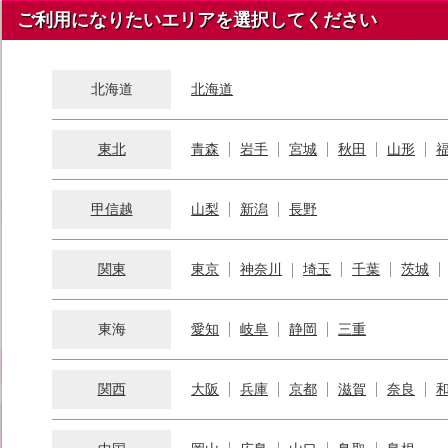
ご利用になりたいエリアを選択してください
北海道
北海道
東北
青森
岩手
宮城
秋田
山形
甲信越
山梨
新潟
長野
関東
東京
神奈川
埼玉
千葉
茨城
東海
愛知
岐阜
静岡
三重
関西
大阪
兵庫
京都
滋賀
奈良