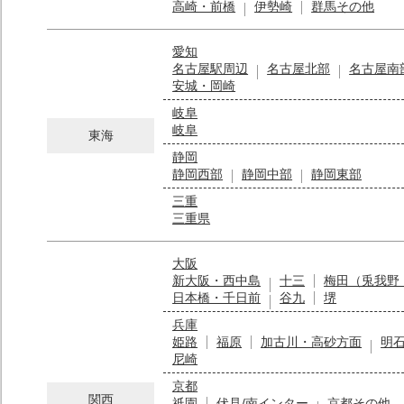
高崎・前橋
伊勢崎
群馬その他
愛知
名古屋駅周辺
名古屋北部
名古屋南
安城・岡崎
岐阜
岐阜
東海
静岡
静岡西部
静岡中部
静岡東部
三重
三重県
大阪
新大阪・西中島
十三
梅田（兎我野
日本橋・千日前
谷九
堺
兵庫
姫路
福原
加古川・高砂方面
明
尼崎
京都
関西
祇園
伏見/南インター
京都その他