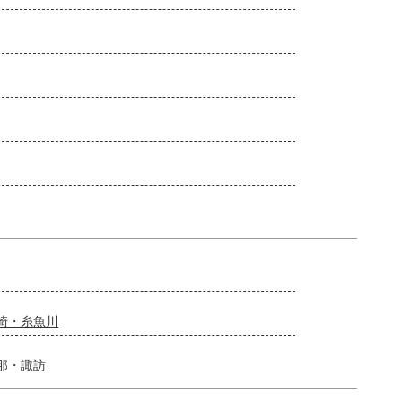
崎・糸魚川
那・諏訪