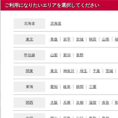
ご利用になりたいエリアを選択してください
北海道
北海道
東北
青森
岩手
宮城
秋田
山形
甲信越
山梨
新潟
長野
関東
東京
神奈川
埼玉
千葉
茨城
東海
愛知
岐阜
静岡
三重
関西
大阪
兵庫
京都
滋賀
奈良