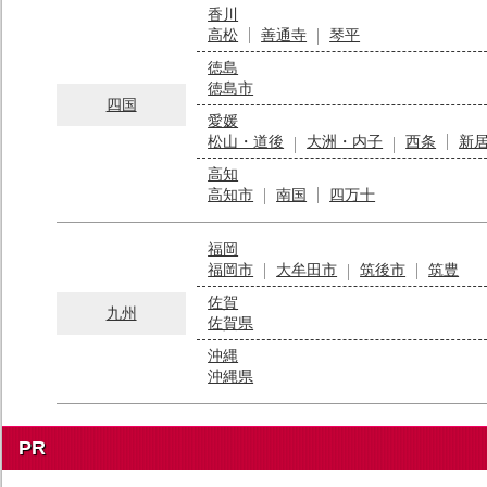
香川
高松
善通寺
琴平
徳島
徳島市
四国
愛媛
松山・道後
大洲・内子
西条
新
高知
高知市
南国
四万十
福岡
福岡市
大牟田市
筑後市
筑豊
佐賀
九州
佐賀県
沖縄
沖縄県
PR