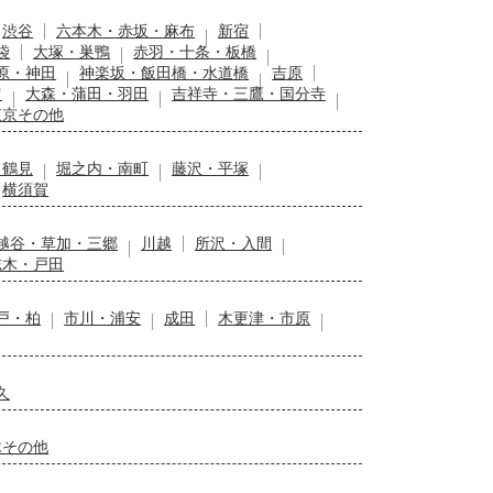
渋谷
六本木・赤坂・麻布
新宿
袋
大塚・巣鴨
赤羽・十条・板橋
原・神田
神楽坂・飯田橋・水道橋
吉原
留
大森・蒲田・羽田
吉祥寺・三鷹・国分寺
東京その他
・鶴見
堀之内・南町
藤沢・平塚
横須賀
越谷・草加・三郷
川越
所沢・入間
志木・戸田
戸・柏
市川・浦安
成田
木更津・市原
久
木その他