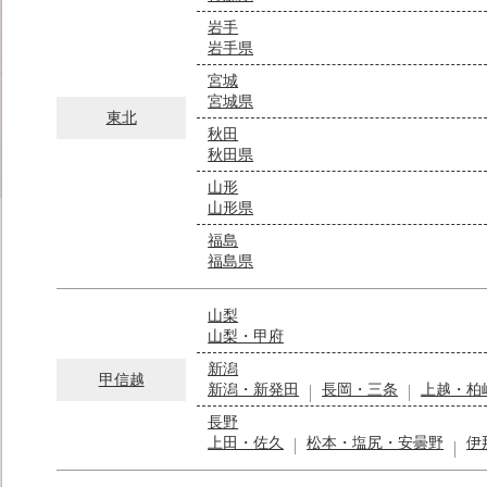
岩手
岩手県
宮城
宮城県
東北
秋田
秋田県
山形
山形県
福島
福島県
山梨
山梨・甲府
新潟
甲信越
新潟・新発田
長岡・三条
上越・柏
長野
上田・佐久
松本・塩尻・安曇野
伊