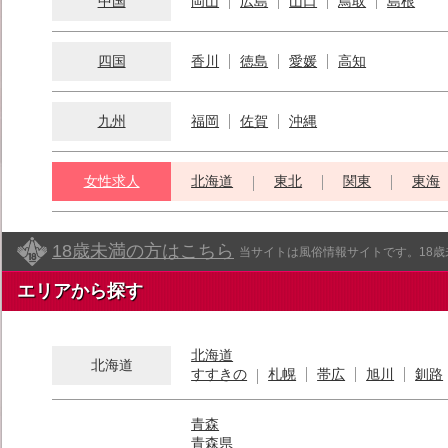
中国
岡山
広島
山口
鳥取
島根
四国
香川
徳島
愛媛
高知
九州
福岡
佐賀
沖縄
女性求人
北海道
東北
関東
東海
18歳未満の方はこちら
当サイトは風俗情報サイトです。18
エリアから探す
北海道
北海道
すすきの
札幌
帯広
旭川
釧路
青森
青森県