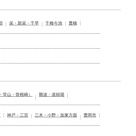
部
栄・新栄・千早
千種今池
豊橋
・堂山・曾根崎）
難波・道頓堀
石
神戸・三宮
三木・小野・加東方面
豊岡市