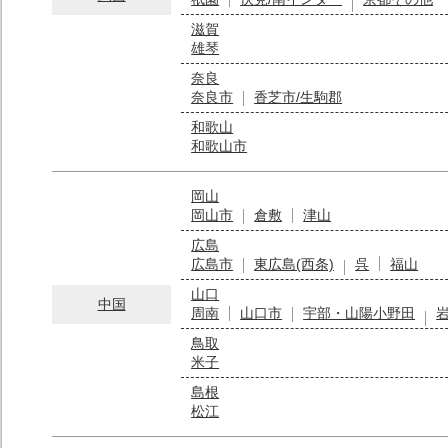
滋賀
雄琴
奈良
奈良市
香芝市/生駒郡
和歌山
和歌山市
岡山
岡山市
倉敷
津山
広島
広島市
東広島(西条)
呉
福山
山口
中国
周南
山口市
宇部・山陽小野田
鳥取
米子
島根
松江