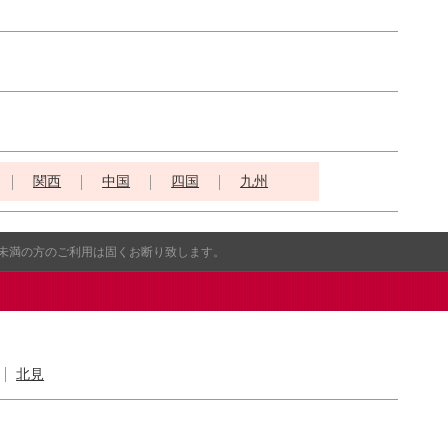
関西
中国
四国
九州
歳未満の方のご利用は固くお断り致します。
北見