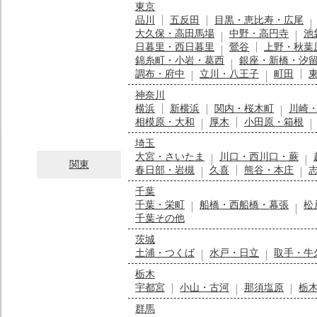
東京
品川
五反田
目黒・恵比寿・広尾
大久保・高田馬場
中野・高円寺
池
日暮里・西日暮里
鶯谷
上野・秋葉
錦糸町・小岩・葛西
銀座・新橋・汐
調布・府中
立川・八王子
町田
神奈川
横浜
新横浜
関内・桜木町
川崎
相模原・大和
厚木
小田原・箱根
埼玉
大宮・さいたま
川口・西川口・蕨
関東
春日部・岩槻
久喜
熊谷・本庄
千葉
千葉・栄町
船橋・西船橋・幕張
松
千葉その他
茨城
土浦・つくば
水戸・日立
取手・牛
栃木
宇都宮
小山・古河
那須塩原
栃
群馬