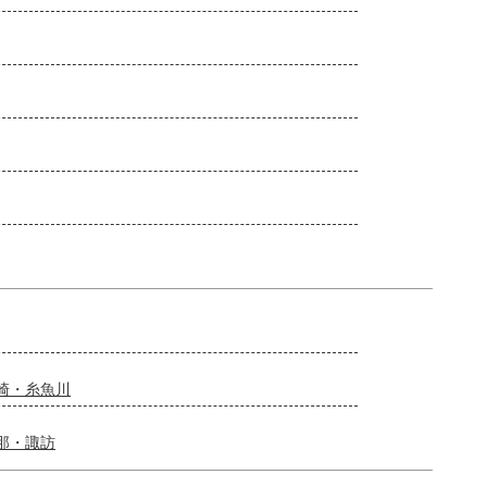
崎・糸魚川
那・諏訪