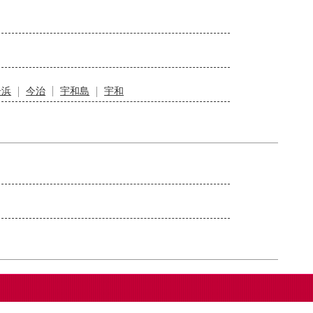
居浜
今治
宇和島
宇和