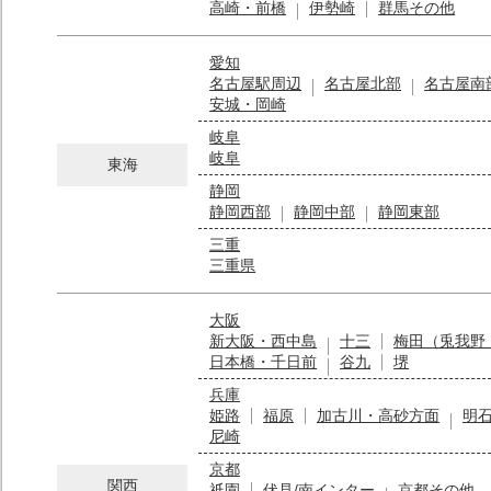
高崎・前橋
伊勢崎
群馬その他
愛知
名古屋駅周辺
名古屋北部
名古屋南
安城・岡崎
岐阜
岐阜
東海
静岡
静岡西部
静岡中部
静岡東部
三重
三重県
大阪
新大阪・西中島
十三
梅田（兎我野
日本橋・千日前
谷九
堺
兵庫
姫路
福原
加古川・高砂方面
明
尼崎
京都
関西
祇園
伏見/南インター
京都その他