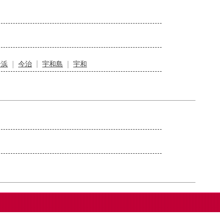
居浜
今治
宇和島
宇和