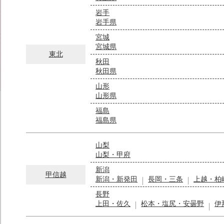
岩手
岩手県
宮城
宮城県
東北
秋田
秋田県
山形
山形県
福島
福島県
山梨
山梨・甲府
新潟
甲信越
新潟・新発田
長岡・三条
上越・柏
長野
上田・佐久
松本・塩尻・安曇野
伊