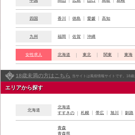
中国
岡山
広島
山口
鳥取
島根
四国
香川
徳島
愛媛
高知
九州
福岡
佐賀
沖縄
女性求人
北海道
東北
関東
東海
18歳未満の方はこちら
当サイトは風俗情報サイトです。18
エリアから探す
北海道
北海道
すすきの
札幌
帯広
旭川
釧路
青森
青森県