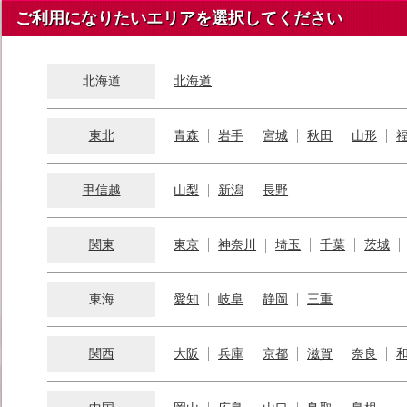
ご利用になりたいエリアを選択してください
北海道
北海道
東北
青森
岩手
宮城
秋田
山形
甲信越
山梨
新潟
長野
関東
東京
神奈川
埼玉
千葉
茨城
東海
愛知
岐阜
静岡
三重
関西
大阪
兵庫
京都
滋賀
奈良