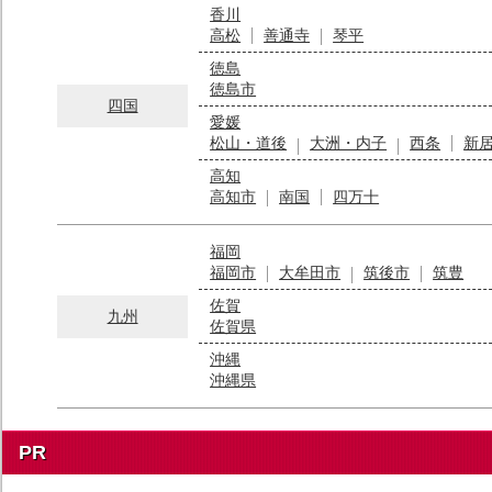
香川
高松
善通寺
琴平
徳島
徳島市
四国
愛媛
松山・道後
大洲・内子
西条
新
高知
高知市
南国
四万十
福岡
福岡市
大牟田市
筑後市
筑豊
佐賀
九州
佐賀県
沖縄
沖縄県
PR