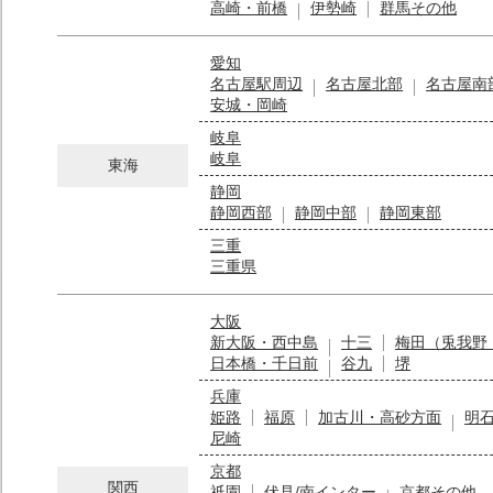
高崎・前橋
伊勢崎
群馬その他
愛知
名古屋駅周辺
名古屋北部
名古屋南
安城・岡崎
岐阜
岐阜
東海
静岡
静岡西部
静岡中部
静岡東部
三重
三重県
大阪
新大阪・西中島
十三
梅田（兎我野
日本橋・千日前
谷九
堺
兵庫
姫路
福原
加古川・高砂方面
明
尼崎
京都
関西
祇園
伏見/南インター
京都その他