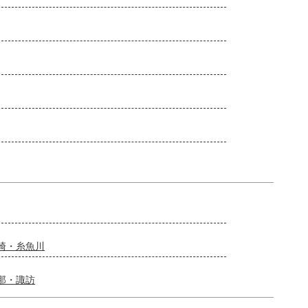
崎・糸魚川
那・諏訪