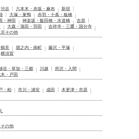
渋谷
六本木・赤坂・麻布
新宿
袋
大塚・巣鴨
赤羽・十条・板橋
原・神田
神楽坂・飯田橋・水道橋
吉原
留
大森・蒲田・羽田
吉祥寺・三鷹・国分寺
東京その他
・鶴見
堀之内・南町
藤沢・平塚
横須賀
越谷・草加・三郷
川越
所沢・入間
志木・戸田
戸・柏
市川・浦安
成田
木更津・市原
久
木その他