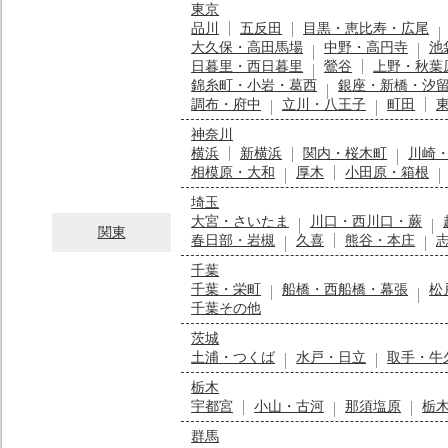
東京
品川
五反田
目黒・恵比寿・広尾
大久保・高田馬場
中野・高円寺
池
日暮里・西日暮里
鶯谷
上野・秋葉
錦糸町・小岩・葛西
銀座・新橋・汐
調布・府中
立川・八王子
町田
神奈川
横浜
新横浜
関内・桜木町
川崎
相模原・大和
厚木
小田原・箱根
埼玉
大宮・さいたま
川口・西川口・蕨
関東
春日部・岩槻
久喜
熊谷・本庄
千葉
千葉・栄町
船橋・西船橋・幕張
松
千葉その他
茨城
土浦・つくば
水戸・日立
取手・牛
栃木
宇都宮
小山・古河
那須塩原
栃
群馬