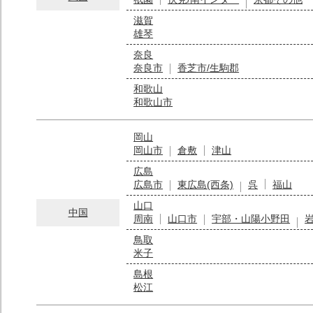
滋賀
雄琴
奈良
奈良市
香芝市/生駒郡
和歌山
和歌山市
岡山
岡山市
倉敷
津山
広島
広島市
東広島(西条)
呉
福山
山口
中国
周南
山口市
宇部・山陽小野田
鳥取
米子
島根
松江