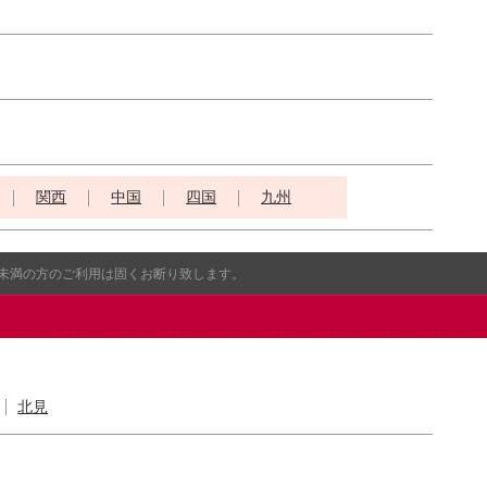
関西
中国
四国
九州
歳未満の方のご利用は固くお断り致します。
北見