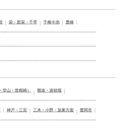
部
栄・新栄・千早
千種今池
豊橋
・堂山・曾根崎）
難波・道頓堀
石
神戸・三宮
三木・小野・加東方面
豊岡市