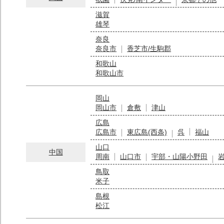
滋賀
雄琴
奈良
奈良市
香芝市/生駒郡
和歌山
和歌山市
岡山
岡山市
倉敷
津山
広島
広島市
東広島(西条)
呉
福山
山口
中国
周南
山口市
宇部・山陽小野田
鳥取
米子
島根
松江