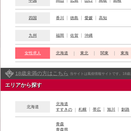
中国
岡山
広島
山口
鳥取
島根
四国
香川
徳島
愛媛
高知
九州
福岡
佐賀
沖縄
女性求人
北海道
東北
関東
東海
18歳未満の方はこちら
当サイトは風俗情報サイトです。18
エリアから探す
北海道
北海道
すすきの
札幌
帯広
旭川
釧路
青森
青森県