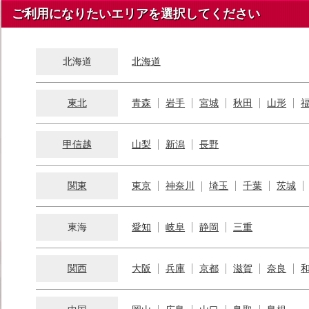
ご利用になりたいエリアを選択してください
北海道
北海道
東北
青森
岩手
宮城
秋田
山形
甲信越
山梨
新潟
長野
関東
東京
神奈川
埼玉
千葉
茨城
東海
愛知
岐阜
静岡
三重
関西
大阪
兵庫
京都
滋賀
奈良