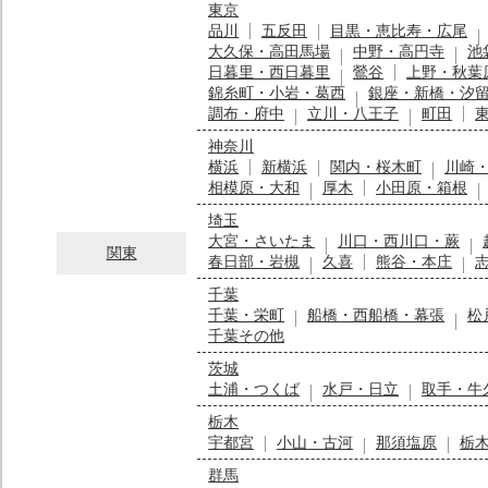
東京
品川
五反田
目黒・恵比寿・広尾
大久保・高田馬場
中野・高円寺
池
日暮里・西日暮里
鶯谷
上野・秋葉
錦糸町・小岩・葛西
銀座・新橋・汐
調布・府中
立川・八王子
町田
神奈川
横浜
新横浜
関内・桜木町
川崎
相模原・大和
厚木
小田原・箱根
埼玉
大宮・さいたま
川口・西川口・蕨
関東
春日部・岩槻
久喜
熊谷・本庄
千葉
千葉・栄町
船橋・西船橋・幕張
松
千葉その他
茨城
土浦・つくば
水戸・日立
取手・牛
栃木
宇都宮
小山・古河
那須塩原
栃
群馬