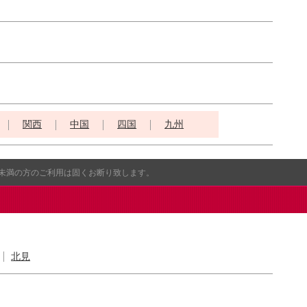
関西
中国
四国
九州
歳未満の方のご利用は固くお断り致します。
北見