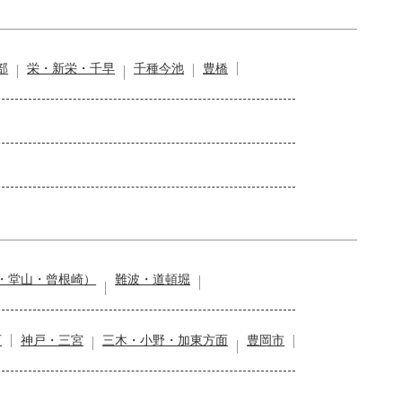
部
栄・新栄・千早
千種今池
豊橋
・堂山・曾根崎）
難波・道頓堀
石
神戸・三宮
三木・小野・加東方面
豊岡市