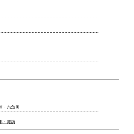
崎・糸魚川
那・諏訪