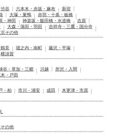
渋谷
六本木・赤坂・麻布
新宿
袋
大塚・巣鴨
赤羽・十条・板橋
原・神田
神楽坂・飯田橋・水道橋
吉原
留
大森・蒲田・羽田
吉祥寺・三鷹・国分寺
東京その他
・鶴見
堀之内・南町
藤沢・平塚
横須賀
越谷・草加・三郷
川越
所沢・入間
志木・戸田
戸・柏
市川・浦安
成田
木更津・市原
久
木その他