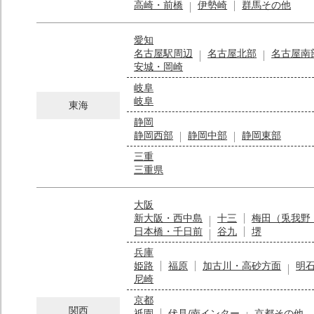
高崎・前橋
伊勢崎
群馬その他
愛知
名古屋駅周辺
名古屋北部
名古屋南
安城・岡崎
岐阜
岐阜
東海
静岡
静岡西部
静岡中部
静岡東部
三重
三重県
大阪
新大阪・西中島
十三
梅田（兎我野
日本橋・千日前
谷九
堺
兵庫
姫路
福原
加古川・高砂方面
明
尼崎
京都
関西
祇園
伏見/南インター
京都その他