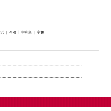
居浜
今治
宇和島
宇和