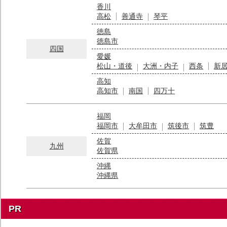
香川
高松
善通寺
琴平
徳島
徳島市
四国
愛媛
松山・道後
大洲・内子
西条
新
高知
高知市
南国
四万十
福岡
福岡市
大牟田市
筑後市
筑豊
佐賀
九州
佐賀県
沖縄
沖縄県
PR