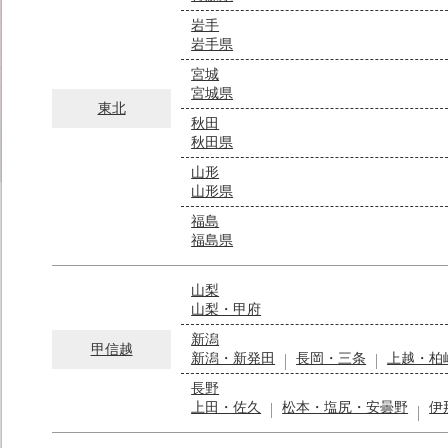
岩手
岩手県
宮城
宮城県
東北
秋田
秋田県
山形
山形県
福島
福島県
山梨
山梨・甲府
新潟
甲信越
新潟・新発田
長岡・三条
上越・柏
長野
上田・佐久
松本・塩尻・安曇野
伊