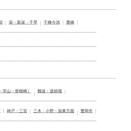
部
栄・新栄・千早
千種今池
豊橋
・堂山・曾根崎）
難波・道頓堀
石
神戸・三宮
三木・小野・加東方面
豊岡市