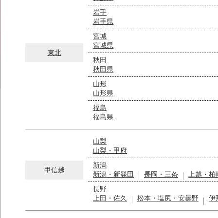
岩手
岩手県
宮城
宮城県
東北
秋田
秋田県
山形
山形県
福島
福島県
山梨
山梨・甲府
新潟
甲信越
新潟・新発田
長岡・三条
上越・柏
長野
上田・佐久
松本・塩尻・安曇野
伊