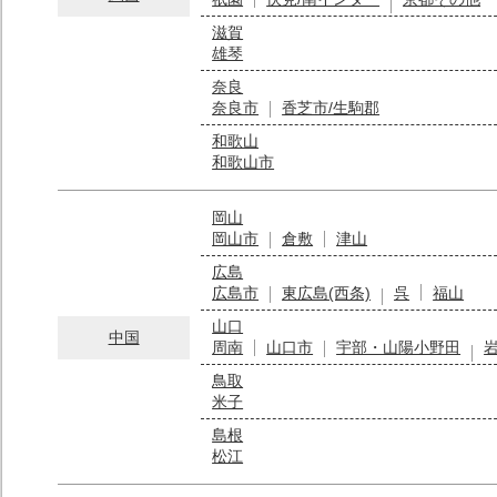
滋賀
雄琴
奈良
奈良市
香芝市/生駒郡
和歌山
和歌山市
岡山
岡山市
倉敷
津山
広島
広島市
東広島(西条)
呉
福山
山口
中国
周南
山口市
宇部・山陽小野田
鳥取
米子
島根
松江