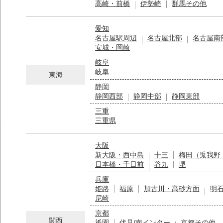
高崎・前橋
伊勢崎
群馬その他
愛知
名古屋駅周辺
名古屋北部
名古屋南
安城・岡崎
岐阜
岐阜
東海
静岡
静岡西部
静岡中部
静岡東部
三重
三重県
大阪
新大阪・西中島
十三
梅田（兎我野
日本橋・千日前
谷九
堺
兵庫
姫路
福原
加古川・高砂方面
明
尼崎
京都
関西
祇園
伏見/南インター
京都その他