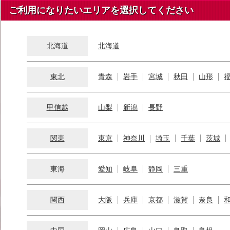
ご利用になりたいエリアを選択してください
北海道
北海道
東北
青森
岩手
宮城
秋田
山形
甲信越
山梨
新潟
長野
関東
東京
神奈川
埼玉
千葉
茨城
東海
愛知
岐阜
静岡
三重
関西
大阪
兵庫
京都
滋賀
奈良