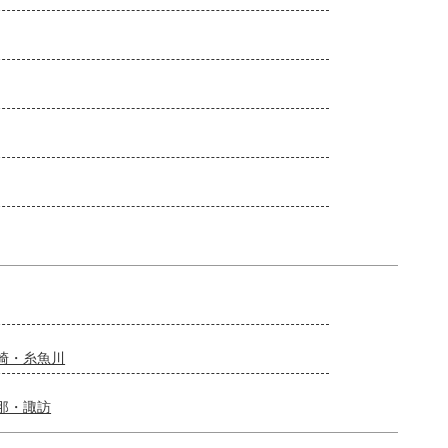
崎・糸魚川
那・諏訪