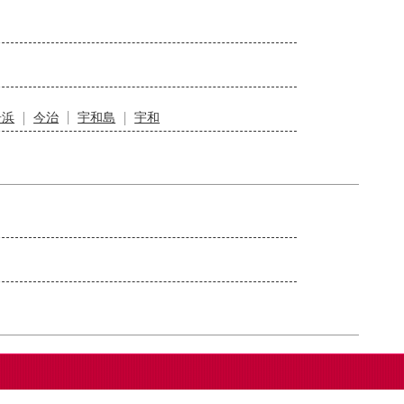
居浜
今治
宇和島
宇和