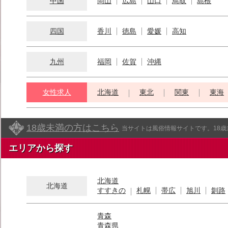
中国
岡山
広島
山口
鳥取
島根
四国
香川
徳島
愛媛
高知
九州
福岡
佐賀
沖縄
女性求人
北海道
東北
関東
東海
18歳未満の方はこちら
当サイトは風俗情報サイトです。18
エリアから探す
北海道
北海道
すすきの
札幌
帯広
旭川
釧路
青森
青森県