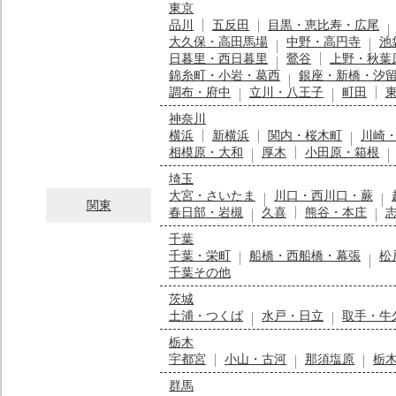
東京
品川
五反田
目黒・恵比寿・広尾
大久保・高田馬場
中野・高円寺
池
日暮里・西日暮里
鶯谷
上野・秋葉
錦糸町・小岩・葛西
銀座・新橋・汐
調布・府中
立川・八王子
町田
神奈川
横浜
新横浜
関内・桜木町
川崎
相模原・大和
厚木
小田原・箱根
埼玉
大宮・さいたま
川口・西川口・蕨
関東
春日部・岩槻
久喜
熊谷・本庄
千葉
千葉・栄町
船橋・西船橋・幕張
松
千葉その他
茨城
土浦・つくば
水戸・日立
取手・牛
栃木
宇都宮
小山・古河
那須塩原
栃
群馬