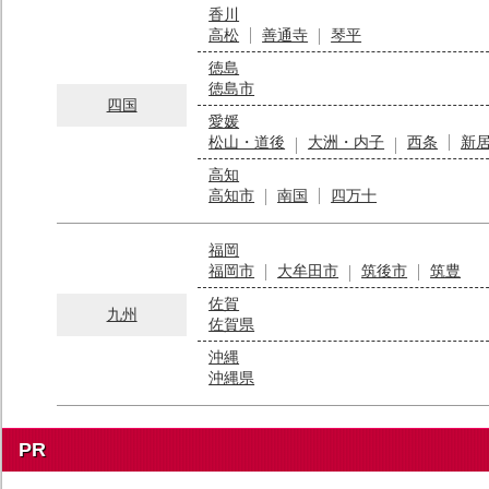
香川
高松
善通寺
琴平
徳島
徳島市
四国
愛媛
松山・道後
大洲・内子
西条
新
高知
高知市
南国
四万十
福岡
福岡市
大牟田市
筑後市
筑豊
佐賀
九州
佐賀県
沖縄
沖縄県
PR