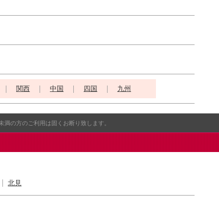
関西
中国
四国
九州
歳未満の方のご利用は固くお断り致します。
北見