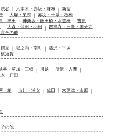
渋谷
六本木・赤坂・麻布
新宿
袋
大塚・巣鴨
赤羽・十条・板橋
原・神田
神楽坂・飯田橋・水道橋
吉原
留
大森・蒲田・羽田
吉祥寺・三鷹・国分寺
東京その他
・鶴見
堀之内・南町
藤沢・平塚
横須賀
越谷・草加・三郷
川越
所沢・入間
志木・戸田
戸・柏
市川・浦安
成田
木更津・市原
久
木その他