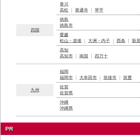
香川
高松
善通寺
琴平
徳島
徳島市
四国
愛媛
松山・道後
大洲・内子
西条
新
高知
高知市
南国
四万十
福岡
福岡市
大牟田市
筑後市
筑豊
佐賀
九州
佐賀県
沖縄
沖縄県
PR