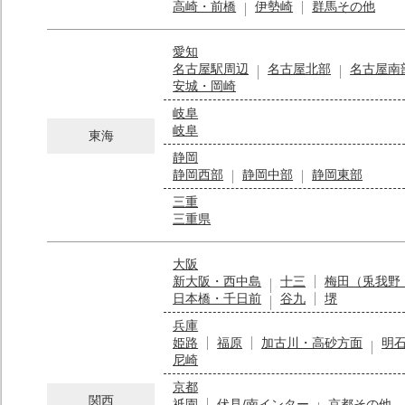
高崎・前橋
伊勢崎
群馬その他
愛知
名古屋駅周辺
名古屋北部
名古屋南
安城・岡崎
岐阜
岐阜
東海
静岡
静岡西部
静岡中部
静岡東部
三重
三重県
大阪
新大阪・西中島
十三
梅田（兎我野
日本橋・千日前
谷九
堺
兵庫
姫路
福原
加古川・高砂方面
明
尼崎
京都
関西
祇園
伏見/南インター
京都その他