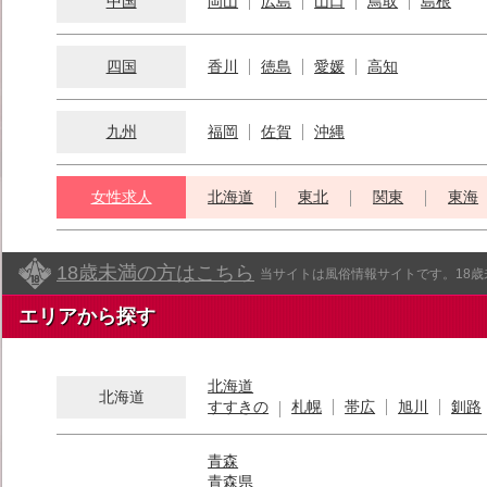
中国
岡山
広島
山口
鳥取
島根
四国
香川
徳島
愛媛
高知
九州
福岡
佐賀
沖縄
女性求人
北海道
東北
関東
東海
18歳未満の方はこちら
当サイトは風俗情報サイトです。18
エリアから探す
北海道
北海道
すすきの
札幌
帯広
旭川
釧路
青森
青森県