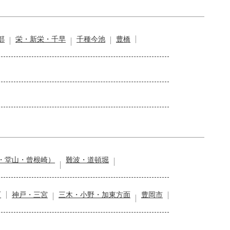
部
栄・新栄・千早
千種今池
豊橋
・堂山・曾根崎）
難波・道頓堀
石
神戸・三宮
三木・小野・加東方面
豊岡市