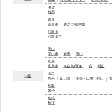
滋賀
雄琴
奈良
奈良市
香芝市/生駒郡
和歌山
和歌山市
岡山
岡山市
倉敷
津山
広島
広島市
東広島(西条)
呉
福山
山口
中国
周南
山口市
宇部・山陽小野田
鳥取
米子
島根
松江