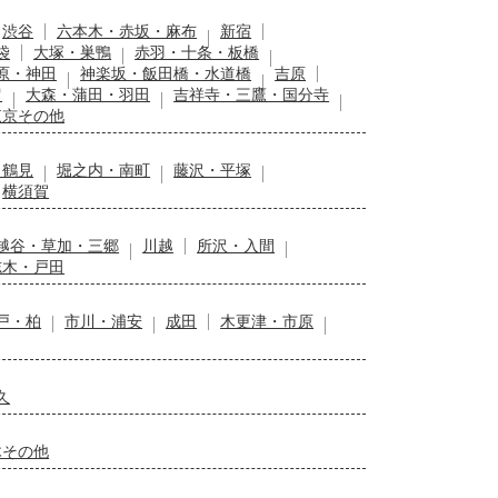
渋谷
六本木・赤坂・麻布
新宿
袋
大塚・巣鴨
赤羽・十条・板橋
原・神田
神楽坂・飯田橋・水道橋
吉原
留
大森・蒲田・羽田
吉祥寺・三鷹・国分寺
東京その他
・鶴見
堀之内・南町
藤沢・平塚
横須賀
越谷・草加・三郷
川越
所沢・入間
志木・戸田
戸・柏
市川・浦安
成田
木更津・市原
久
木その他