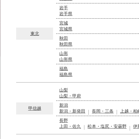
岩手
岩手県
宮城
宮城県
東北
秋田
秋田県
山形
山形県
福島
福島県
山梨
山梨・甲府
新潟
甲信越
新潟・新発田
長岡・三条
上越・柏
長野
上田・佐久
松本・塩尻・安曇野
伊