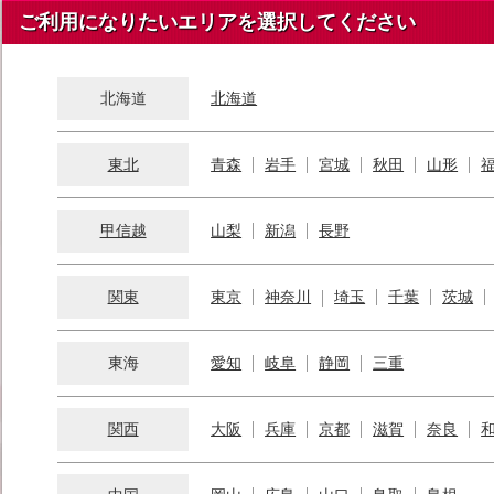
ご利用になりたいエリアを選択してください
北海道
北海道
東北
青森
岩手
宮城
秋田
山形
甲信越
山梨
新潟
長野
関東
東京
神奈川
埼玉
千葉
茨城
東海
愛知
岐阜
静岡
三重
関西
大阪
兵庫
京都
滋賀
奈良