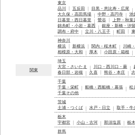
東京
品川
五反田
目黒・恵比寿・広尾
大久保・高田馬場
中野・高円寺
池
日暮里・西日暮里
鶯谷
上野・秋葉
錦糸町・小岩・葛西
銀座・新橋・汐
調布・府中
立川・八王子
町田
神奈川
横浜
新横浜
関内・桜木町
川崎
相模原・大和
厚木
小田原・箱根
埼玉
大宮・さいたま
川口・西川口・蕨
関東
春日部・岩槻
久喜
熊谷・本庄
千葉
千葉・栄町
船橋・西船橋・幕張
松
千葉その他
茨城
土浦・つくば
水戸・日立
取手・牛
栃木
宇都宮
小山・古河
那須塩原
栃
群馬