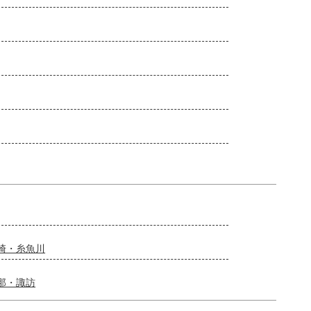
崎・糸魚川
那・諏訪