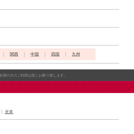
関西
中国
四国
九州
歳未満の方のご利用は固くお断り致します。
北見