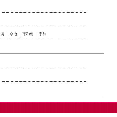
居浜
今治
宇和島
宇和