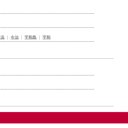
居浜
今治
宇和島
宇和