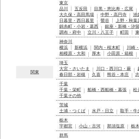
東京
品川
五反田
目黒・恵比寿・広尾
大久保・高田馬場
中野・高円寺
池
日暮里・西日暮里
鶯谷
上野・秋葉
錦糸町・小岩・葛西
銀座・新橋・汐
調布・府中
立川・八王子
町田
神奈川
横浜
新横浜
関内・桜木町
川崎
相模原・大和
厚木
小田原・箱根
埼玉
大宮・さいたま
川口・西川口・蕨
関東
春日部・岩槻
久喜
熊谷・本庄
千葉
千葉・栄町
船橋・西船橋・幕張
松
千葉その他
茨城
土浦・つくば
水戸・日立
取手・牛
栃木
宇都宮
小山・古河
那須塩原
栃
群馬