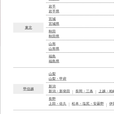
岩手
岩手県
宮城
宮城県
東北
秋田
秋田県
山形
山形県
福島
福島県
山梨
山梨・甲府
新潟
甲信越
新潟・新発田
長岡・三条
上越・柏
長野
上田・佐久
松本・塩尻・安曇野
伊