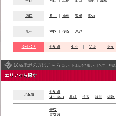
中国
岡山
広島
山口
鳥取
島根
四国
香川
徳島
愛媛
高知
九州
福岡
佐賀
沖縄
女性求人
北海道
東北
関東
東海
18歳未満の方はこちら
当サイトは風俗情報サイトです。18
エリアから探す
北海道
北海道
すすきの
札幌
帯広
旭川
釧路
青森
青森県