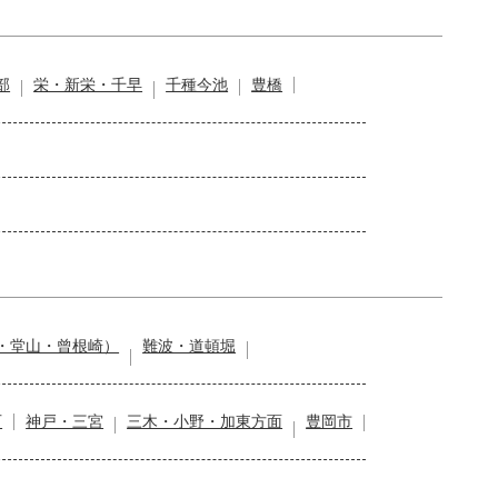
部
栄・新栄・千早
千種今池
豊橋
・堂山・曾根崎）
難波・道頓堀
石
神戸・三宮
三木・小野・加東方面
豊岡市