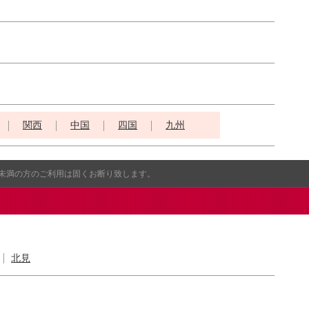
関西
中国
四国
九州
歳未満の方のご利用は固くお断り致します。
北見