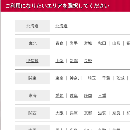
ご利用になりたいエリアを選択してください
北海道
北海道
東北
青森
岩手
宮城
秋田
山形
甲信越
山梨
新潟
長野
関東
東京
神奈川
埼玉
千葉
茨城
東海
愛知
岐阜
静岡
三重
関西
大阪
兵庫
京都
滋賀
奈良