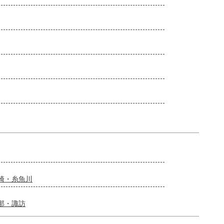
崎・糸魚川
那・諏訪