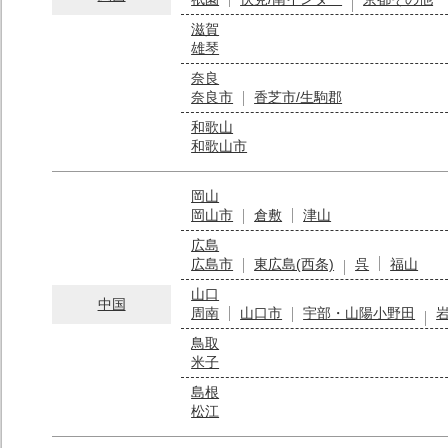
滋賀
雄琴
奈良
奈良市
香芝市/生駒郡
和歌山
和歌山市
岡山
岡山市
倉敷
津山
広島
広島市
東広島(西条)
呉
福山
山口
中国
周南
山口市
宇部・山陽小野田
鳥取
米子
島根
松江