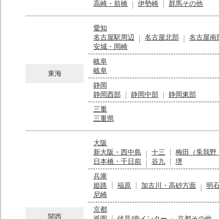
高崎・前橋
伊勢崎
群馬その他
愛知
名古屋駅周辺
名古屋北部
名古屋南
安城・岡崎
岐阜
岐阜
東海
静岡
静岡西部
静岡中部
静岡東部
三重
三重県
大阪
新大阪・西中島
十三
梅田（兎我野
日本橋・千日前
谷九
堺
兵庫
姫路
福原
加古川・高砂方面
明
尼崎
京都
関西
祇園
伏見/南インター
京都その他