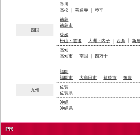
香川
高松
善通寺
琴平
徳島
徳島市
四国
愛媛
松山・道後
大洲・内子
西条
新
高知
高知市
南国
四万十
福岡
福岡市
大牟田市
筑後市
筑豊
佐賀
九州
佐賀県
沖縄
沖縄県
PR