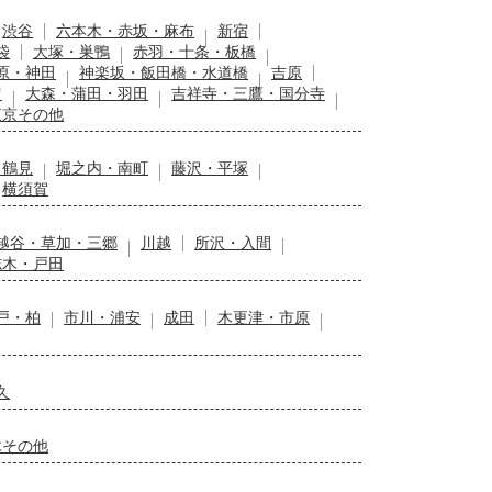
渋谷
六本木・赤坂・麻布
新宿
袋
大塚・巣鴨
赤羽・十条・板橋
原・神田
神楽坂・飯田橋・水道橋
吉原
留
大森・蒲田・羽田
吉祥寺・三鷹・国分寺
東京その他
・鶴見
堀之内・南町
藤沢・平塚
横須賀
越谷・草加・三郷
川越
所沢・入間
志木・戸田
戸・柏
市川・浦安
成田
木更津・市原
久
木その他