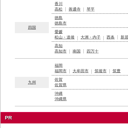
香川
高松
善通寺
琴平
徳島
徳島市
四国
愛媛
松山・道後
大洲・内子
西条
新
高知
高知市
南国
四万十
福岡
福岡市
大牟田市
筑後市
筑豊
佐賀
九州
佐賀県
沖縄
沖縄県
PR