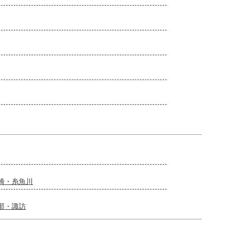
崎・糸魚川
那・諏訪