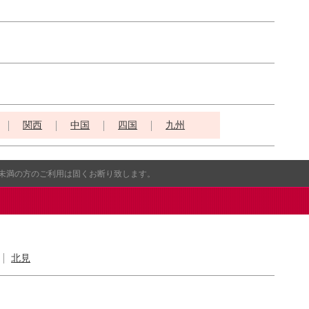
関西
中国
四国
九州
歳未満の方のご利用は固くお断り致します。
北見