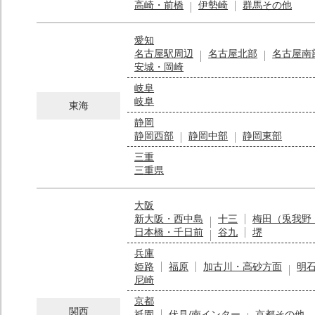
高崎・前橋
伊勢崎
群馬その他
愛知
名古屋駅周辺
名古屋北部
名古屋南
安城・岡崎
岐阜
岐阜
東海
静岡
静岡西部
静岡中部
静岡東部
三重
三重県
大阪
新大阪・西中島
十三
梅田（兎我野
日本橋・千日前
谷九
堺
兵庫
姫路
福原
加古川・高砂方面
明
尼崎
京都
関西
祇園
伏見/南インター
京都その他