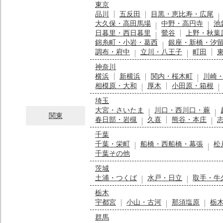
東京
品川
五反田
目黒・恵比寿・広尾
大久保・高田馬場
中野・高円寺
池
日暮里・西日暮里
鶯谷
上野・秋葉
錦糸町・小岩・葛西
銀座・新橋・汐
調布・府中
立川・八王子
町田
神奈川
横浜
新横浜
関内・桜木町
川崎
相模原・大和
厚木
小田原・箱根
埼玉
大宮・さいたま
川口・西川口・蕨
関東
春日部・岩槻
久喜
熊谷・本庄
千葉
千葉・栄町
船橋・西船橋・幕張
松
千葉その他
茨城
土浦・つくば
水戸・日立
取手・牛
栃木
宇都宮
小山・古河
那須塩原
栃
群馬