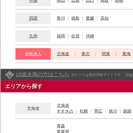
中国
岡山
広島
山口
鳥取
島根
四国
香川
徳島
愛媛
高知
九州
福岡
佐賀
沖縄
女性求人
北海道
東北
関東
東海
18歳未満の方はこちら
当サイトは風俗情報サイトです。18
エリアから探す
北海道
北海道
すすきの
札幌
帯広
旭川
釧路
青森
青森県