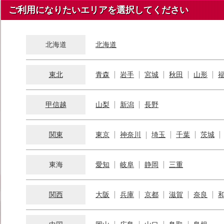
ご利用になりたいエリアを選択してください
北海道
北海道
東北
青森
岩手
宮城
秋田
山形
甲信越
山梨
新潟
長野
関東
東京
神奈川
埼玉
千葉
茨城
東海
愛知
岐阜
静岡
三重
関西
大阪
兵庫
京都
滋賀
奈良