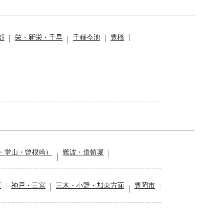
部
栄・新栄・千早
千種今池
豊橋
・堂山・曾根崎）
難波・道頓堀
石
神戸・三宮
三木・小野・加東方面
豊岡市