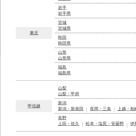
岩手
岩手県
宮城
宮城県
東北
秋田
秋田県
山形
山形県
福島
福島県
山梨
山梨・甲府
新潟
甲信越
新潟・新発田
長岡・三条
上越・柏
長野
上田・佐久
松本・塩尻・安曇野
伊