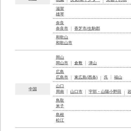
滋賀
雄琴
奈良
奈良市
香芝市/生駒郡
和歌山
和歌山市
岡山
岡山市
倉敷
津山
広島
広島市
東広島(西条)
呉
福山
山口
中国
周南
山口市
宇部・山陽小野田
鳥取
米子
島根
松江