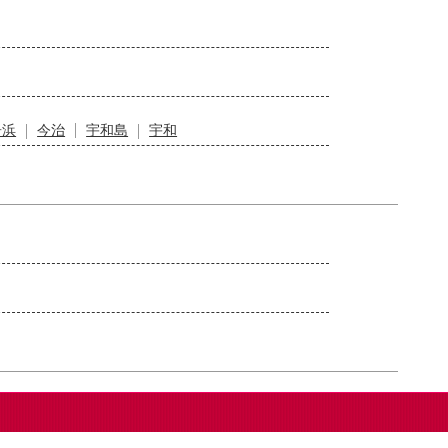
居浜
今治
宇和島
宇和