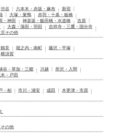
渋谷
六本木・赤坂・麻布
新宿
袋
大塚・巣鴨
赤羽・十条・板橋
原・神田
神楽坂・飯田橋・水道橋
吉原
留
大森・蒲田・羽田
吉祥寺・三鷹・国分寺
東京その他
・鶴見
堀之内・南町
藤沢・平塚
横須賀
越谷・草加・三郷
川越
所沢・入間
志木・戸田
戸・柏
市川・浦安
成田
木更津・市原
久
木その他