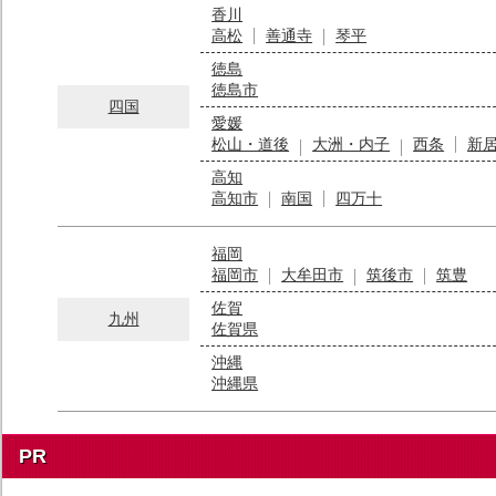
香川
高松
善通寺
琴平
徳島
徳島市
四国
愛媛
松山・道後
大洲・内子
西条
新
高知
高知市
南国
四万十
福岡
福岡市
大牟田市
筑後市
筑豊
佐賀
九州
佐賀県
沖縄
沖縄県
PR