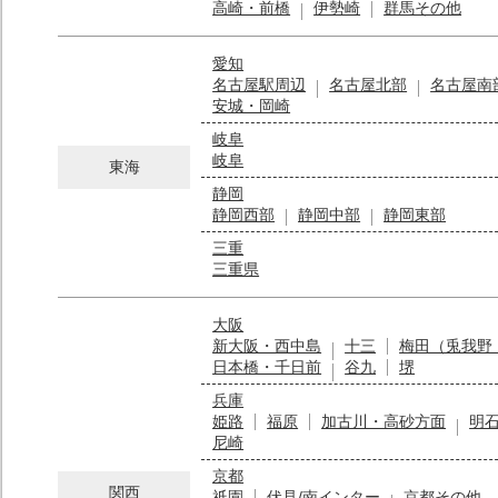
高崎・前橋
伊勢崎
群馬その他
愛知
名古屋駅周辺
名古屋北部
名古屋南
安城・岡崎
岐阜
岐阜
東海
静岡
静岡西部
静岡中部
静岡東部
三重
三重県
大阪
新大阪・西中島
十三
梅田（兎我野
日本橋・千日前
谷九
堺
兵庫
姫路
福原
加古川・高砂方面
明
尼崎
京都
関西
祇園
伏見/南インター
京都その他