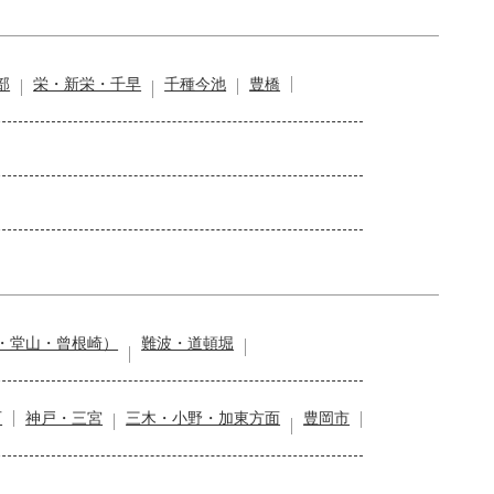
部
栄・新栄・千早
千種今池
豊橋
・堂山・曾根崎）
難波・道頓堀
石
神戸・三宮
三木・小野・加東方面
豊岡市