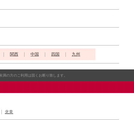
関西
中国
四国
九州
歳未満の方のご利用は固くお断り致します。
北見