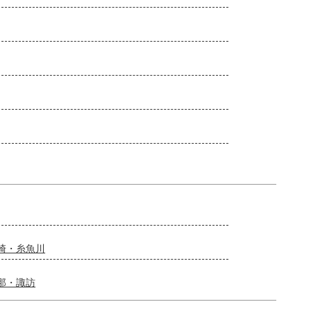
崎・糸魚川
那・諏訪