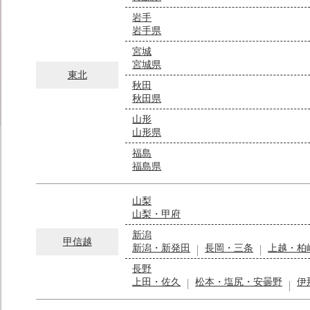
岩手
岩手県
宮城
宮城県
東北
秋田
秋田県
山形
山形県
福島
福島県
山梨
山梨・甲府
新潟
甲信越
新潟・新発田
長岡・三条
上越・柏
長野
上田・佐久
松本・塩尻・安曇野
伊