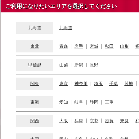
ご利用になりたいエリアを選択してください
北海道
北海道
東北
青森
岩手
宮城
秋田
山形
甲信越
山梨
新潟
長野
関東
東京
神奈川
埼玉
千葉
茨城
東海
愛知
岐阜
静岡
三重
関西
大阪
兵庫
京都
滋賀
奈良