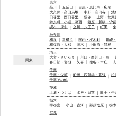
東京
品川
五反田
目黒・恵比寿・広尾
大久保・高田馬場
中野・高円寺
池
日暮里・西日暮里
鶯谷
上野・秋葉
錦糸町・小岩・葛西
銀座・新橋・汐
調布・府中
立川・八王子
町田
神奈川
横浜
新横浜
関内・桜木町
川崎
相模原・大和
厚木
小田原・箱根
埼玉
大宮・さいたま
川口・西川口・蕨
関東
春日部・岩槻
久喜
熊谷・本庄
千葉
千葉・栄町
船橋・西船橋・幕張
松
千葉その他
茨城
土浦・つくば
水戸・日立
取手・牛
栃木
宇都宮
小山・古河
那須塩原
栃
群馬