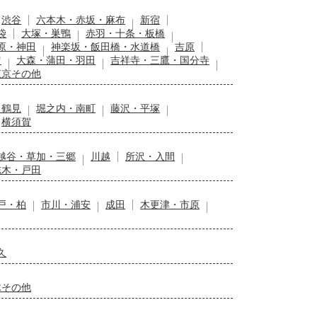
渋谷
六本木・赤坂・麻布
新宿
袋
大塚・巣鴨
赤羽・十条・板橋
原・神田
神楽坂・飯田橋・水道橋
吉原
留
大森・蒲田・羽田
吉祥寺・三鷹・国分寺
東京その他
・鶴見
堀之内・南町
藤沢・平塚
横須賀
越谷・草加・三郷
川越
所沢・入間
志木・戸田
戸・柏
市川・浦安
成田
木更津・市原
久
木その他