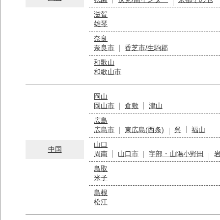
滋賀
雄琴
奈良
奈良市
香芝市/生駒郡
和歌山
和歌山市
岡山
岡山市
倉敷
津山
広島
広島市
東広島(西条)
呉
福山
山口
中国
周南
山口市
宇部・山陽小野田
鳥取
米子
島根
松江