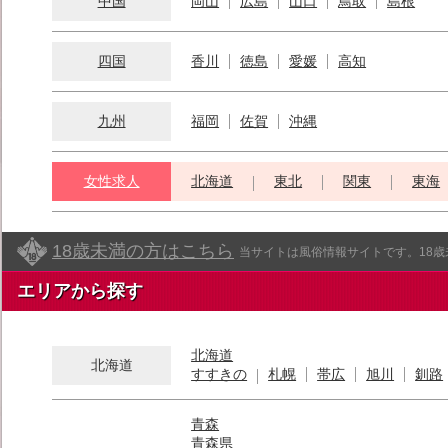
中国
岡山
広島
山口
鳥取
島根
四国
香川
徳島
愛媛
高知
九州
福岡
佐賀
沖縄
女性求人
北海道
東北
関東
東海
18歳未満の方はこちら
当サイトは風俗情報サイトです。18
エリアから探す
北海道
北海道
すすきの
札幌
帯広
旭川
釧路
青森
青森県