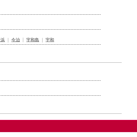
居浜
今治
宇和島
宇和