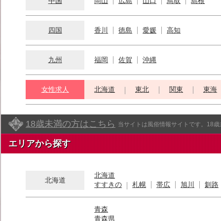
中国
岡山
広島
山口
鳥取
島根
四国
香川
徳島
愛媛
高知
九州
福岡
佐賀
沖縄
女性求人
北海道
東北
関東
東海
18歳未満の方はこちら
当サイトは風俗情報サイトです。18
エリアから探す
北海道
北海道
すすきの
札幌
帯広
旭川
釧路
青森
青森県