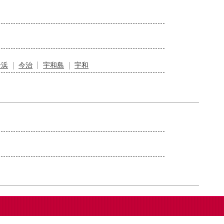
居浜
今治
宇和島
宇和