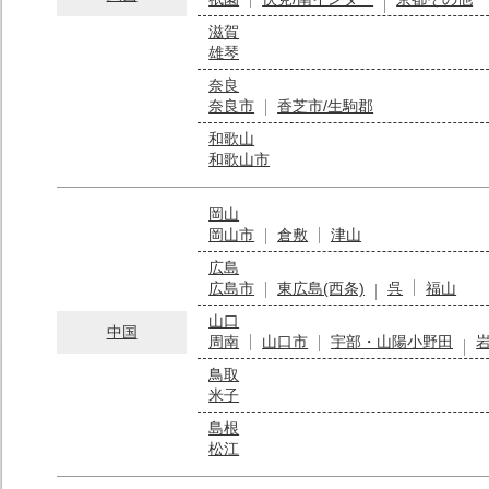
滋賀
雄琴
奈良
奈良市
香芝市/生駒郡
和歌山
和歌山市
岡山
岡山市
倉敷
津山
広島
広島市
東広島(西条)
呉
福山
山口
中国
周南
山口市
宇部・山陽小野田
鳥取
米子
島根
松江