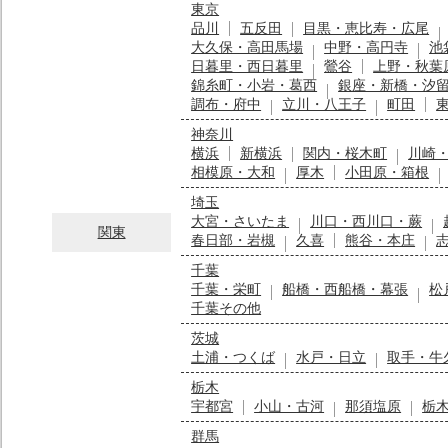
東京
品川
五反田
目黒・恵比寿・広尾
大久保・高田馬場
中野・高円寺
池
日暮里・西日暮里
鶯谷
上野・秋葉
錦糸町・小岩・葛西
銀座・新橋・汐
調布・府中
立川・八王子
町田
神奈川
横浜
新横浜
関内・桜木町
川崎
相模原・大和
厚木
小田原・箱根
埼玉
大宮・さいたま
川口・西川口・蕨
関東
春日部・岩槻
久喜
熊谷・本庄
千葉
千葉・栄町
船橋・西船橋・幕張
松
千葉その他
茨城
土浦・つくば
水戸・日立
取手・牛
栃木
宇都宮
小山・古河
那須塩原
栃
群馬