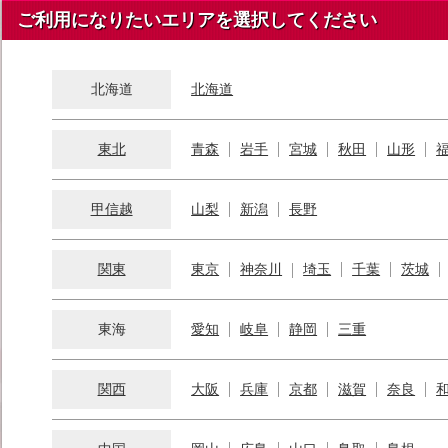
ご利用になりたいエリアを選択してください
北海道
北海道
東北
青森
岩手
宮城
秋田
山形
甲信越
山梨
新潟
長野
関東
東京
神奈川
埼玉
千葉
茨城
東海
愛知
岐阜
静岡
三重
関西
大阪
兵庫
京都
滋賀
奈良