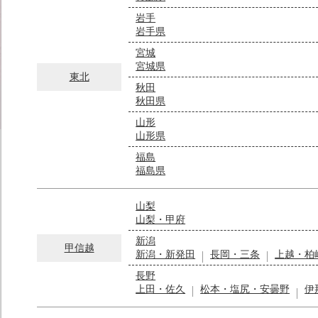
岩手
岩手県
宮城
宮城県
東北
秋田
秋田県
山形
山形県
福島
福島県
山梨
山梨・甲府
新潟
甲信越
新潟・新発田
長岡・三条
上越・柏
長野
上田・佐久
松本・塩尻・安曇野
伊