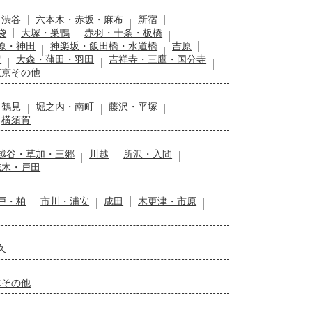
渋谷
六本木・赤坂・麻布
新宿
袋
大塚・巣鴨
赤羽・十条・板橋
原・神田
神楽坂・飯田橋・水道橋
吉原
留
大森・蒲田・羽田
吉祥寺・三鷹・国分寺
東京その他
・鶴見
堀之内・南町
藤沢・平塚
横須賀
越谷・草加・三郷
川越
所沢・入間
志木・戸田
戸・柏
市川・浦安
成田
木更津・市原
久
木その他