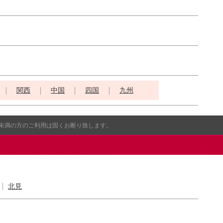
関西
中国
四国
九州
歳未満の方のご利用は固くお断り致します。
北見