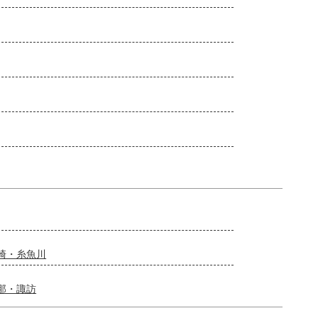
崎・糸魚川
那・諏訪