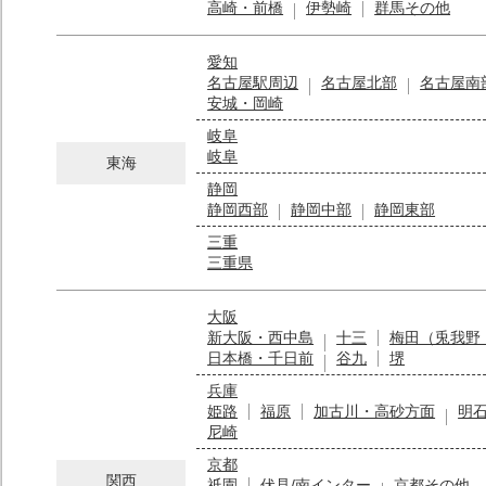
高崎・前橋
伊勢崎
群馬その他
愛知
名古屋駅周辺
名古屋北部
名古屋南
安城・岡崎
岐阜
岐阜
東海
静岡
静岡西部
静岡中部
静岡東部
三重
三重県
大阪
新大阪・西中島
十三
梅田（兎我野
日本橋・千日前
谷九
堺
兵庫
姫路
福原
加古川・高砂方面
明
尼崎
京都
関西
祇園
伏見/南インター
京都その他