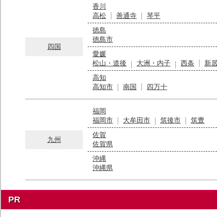
香川
高松
善通寺
琴平
徳島
徳島市
四国
愛媛
松山・道後
大洲・内子
西条
新
高知
高知市
南国
四万十
福岡
福岡市
大牟田市
筑後市
筑豊
佐賀
九州
佐賀県
沖縄
沖縄県
PR