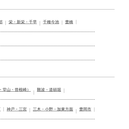
部
栄・新栄・千早
千種今池
豊橋
・堂山・曾根崎）
難波・道頓堀
石
神戸・三宮
三木・小野・加東方面
豊岡市